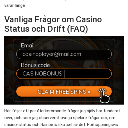
varar länge.
Vanliga Frågor om Casino
Status och Drift (FAQ)
Här följer ett par återkommande frågor jag själv har funderat
över, och som jag observerat övriga spelare frågar om, om
casino-status och Rainbets skötsel av det. Förhoppningsvis