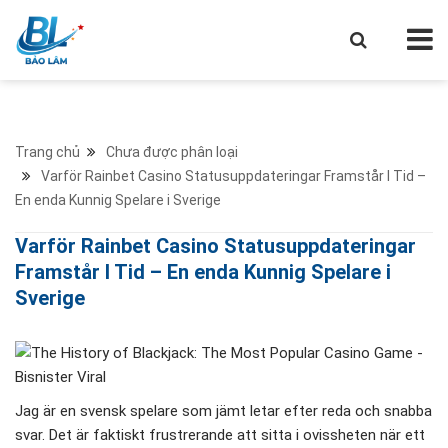
Trang chủ
Chưa được phân loại
Varför Rainbet Casino Statusuppdateringar Framstår I Tid –
En enda Kunnig Spelare i Sverige
Varför Rainbet Casino Statusuppdateringar
Framstår I Tid – En enda Kunnig Spelare i
Sverige
Jag är en svensk spelare som jämt letar efter reda och snabba
svar. Det är faktiskt frustrerande att sitta i ovissheten när ett