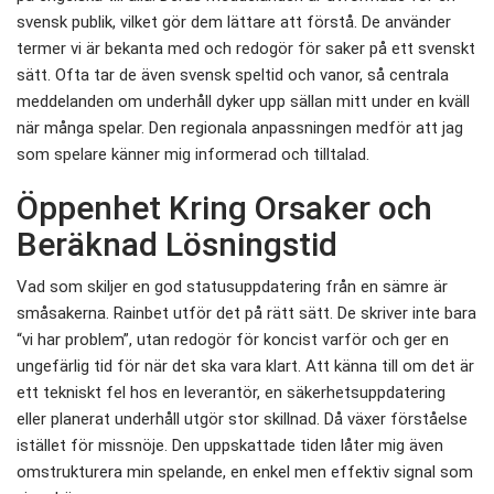
svensk publik, vilket gör dem lättare att förstå. De använder
termer vi är bekanta med och redogör för saker på ett svenskt
sätt. Ofta tar de även svensk speltid och vanor, så centrala
meddelanden om underhåll dyker upp sällan mitt under en kväll
när många spelar. Den regionala anpassningen medför att jag
som spelare känner mig informerad och tilltalad.
Öppenhet Kring Orsaker och
Beräknad Lösningstid
Vad som skiljer en god statusuppdatering från en sämre är
småsakerna. Rainbet utför det på rätt sätt. De skriver inte bara
“vi har problem”, utan redogör för koncist varför och ger en
ungefärlig tid för när det ska vara klart. Att känna till om det är
ett tekniskt fel hos en leverantör, en säkerhetsuppdatering
eller planerat underhåll utgör stor skillnad. Då växer förståelse
istället för missnöje. Den uppskattade tiden låter mig även
omstrukturera min spelande, en enkel men effektiv signal som