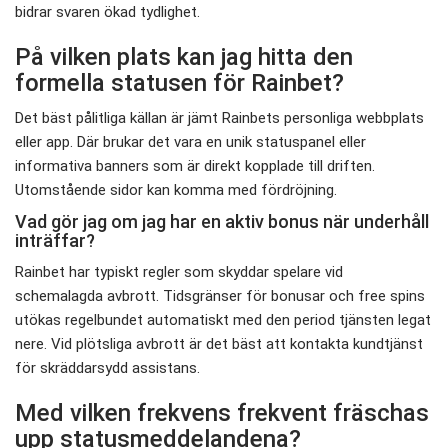
bidrar svaren ökad tydlighet.
På vilken plats kan jag hitta den
formella statusen för Rainbet?
Det bäst pålitliga källan är jämt Rainbets personliga webbplats
eller app. Där brukar det vara en unik statuspanel eller
informativa banners som är direkt kopplade till driften.
Utomstående sidor kan komma med fördröjning.
Vad gör jag om jag har en aktiv bonus när underhåll
inträffar?
Rainbet har typiskt regler som skyddar spelare vid
schemalagda avbrott. Tidsgränser för bonusar och free spins
utökas regelbundet automatiskt med den period tjänsten legat
nere. Vid plötsliga avbrott är det bäst att kontakta kundtjänst
för skräddarsydd assistans.
Med vilken frekvens frekvent fräschas
upp statusmeddelandena?