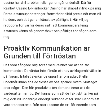
casino har driftproblem eller genomgår underhåll. Därför
Rainbet Casino E-Plånböcker
Casino har skapat intryck på mig.
Deras statusuppdateringar framträder alltid precis när man vill
ha dem, och det ger en känsla av pålitlighet. Här vill jag
redogöra för varför deras sätt att kommunicera kring
statusen känns så genomtänkt och pålitligt för någon som
mig.
Proaktiv Kommunikation är
Grunden till Förtröstan
Det som fångade mig först med Rainbet var att de tar
kommandot. De väntar inte förrän ett hav av klagomål väller in
på forum. Istället skickar de uppgifter om avbrott eller
underhåll innan ens de flesta av oss spelare överhuvudtaget
anar något. Den här proaktiviteten demonstrerar att de
värdesätter min tid. Det känns som att de faktiskt tänker på
mig och vill undanröja onödigt sökande efter svar. Genom att
vara transparenta från start skapar de ett förtroende som