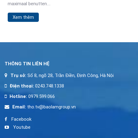
Bonusdeadlines
maximaal benutten.
zum Beginn der zweiten
Daarom is er nu een
Hälfte, gestaltet aus
Xem thêm
systeem met expiry
angespannter
alerts. Deze herinneringen
garanderen dat je geen
waardevolle bonussen of
gratis spins meer mist.
Hier ontdek je hoe
THÔNG TIN LIÊN HỆ
Trụ sở:
Số 8, ngõ 28, Trần Điền, Định Công, Hà Nội
Điện thoại:
0243.748.1338
Hotline:
0979.599.066
Email:
tho.tv@baolamgroup.vn
Facebook
Youtube