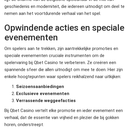
geschiedenis en moderniteit, die iedereen uitnodigt om deel te
nemen aan het voortdurende verhaal van het spel.
Opwindende acties en speciale
evenementen
Om spelers aan te trekken, zijn aantrekkelijke promoties en
speciale evenementen cruciale instrumenten om de
spelervaring bij Qbet Casino te verbeteren. Ze creëren een
spannende sfeer die allen uitnodigt om mee te doen. Hier zijn
enkele hoogtepunten waar spelers reikhalzend naar uitkijken:
Seizoensaanbiedingen
Exclusieve evenementen
Verrassende weggeefacties
Bij Qbet Casino vertelt elke promotie en ieder evenement een
verhaal, dat de essentie van vrijheid en plezier die bij gokken
horen, onderstreept.