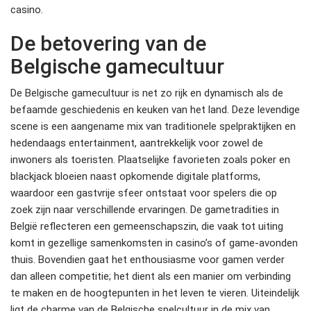
casino.
De betovering van de
Belgische gamecultuur
De Belgische gamecultuur is net zo rijk en dynamisch als de
befaamde geschiedenis en keuken van het land. Deze levendige
scene is een aangename mix van traditionele spelpraktijken en
hedendaags entertainment, aantrekkelijk voor zowel de
inwoners als toeristen. Plaatselijke favorieten zoals poker en
blackjack bloeien naast opkomende digitale platforms,
waardoor een gastvrije sfeer ontstaat voor spelers die op
zoek zijn naar verschillende ervaringen. De gametradities in
België reflecteren een gemeenschapszin, die vaak tot uiting
komt in gezellige samenkomsten in casino’s of game-avonden
thuis. Bovendien gaat het enthousiasme voor gamen verder
dan alleen competitie; het dient als een manier om verbinding
te maken en de hoogtepunten in het leven te vieren. Uiteindelijk
ligt de charme van de Belgische spelcultuur in de mix van