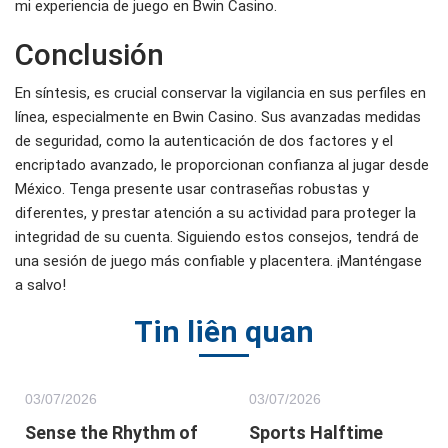
mi experiencia de juego en Bwin Casino.
Conclusión
En síntesis, es crucial conservar la vigilancia en sus perfiles en
línea, especialmente en Bwin Casino. Sus avanzadas medidas
de seguridad, como la autenticación de dos factores y el
encriptado avanzado, le proporcionan confianza al jugar desde
México. Tenga presente usar contraseñas robustas y
diferentes, y prestar atención a su actividad para proteger la
integridad de su cuenta. Siguiendo estos consejos, tendrá de
una sesión de juego más confiable y placentera. ¡Manténgase
a salvo!
Tin liên quan
03/
07
/2026
03/
07
/2026
Sense the Rhythm of
Sports Halftime