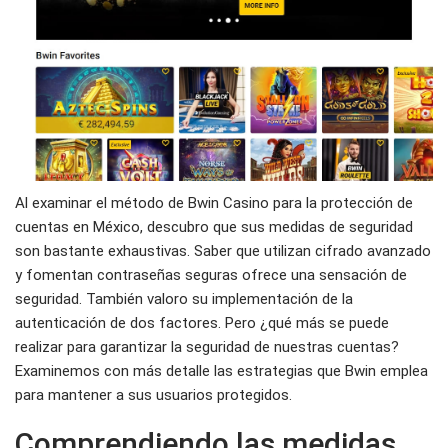
Al examinar el método de Bwin Casino para la protección de
cuentas en México, descubro que sus medidas de seguridad
son bastante exhaustivas. Saber que utilizan cifrado avanzado
y fomentan contraseñas seguras ofrece una sensación de
seguridad. También valoro su implementación de la
autenticación de dos factores. Pero ¿qué más se puede
realizar para garantizar la seguridad de nuestras cuentas?
Examinemos con más detalle las estrategias que Bwin emplea
para mantener a sus usuarios protegidos.
Comprendiendo las medidas