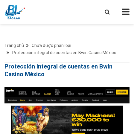
Trang chủ
Chưa được phân loại
Protección integral de cuentas en Bwin Casino México
Protección integral de cuentas en Bwin
Casino México