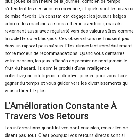
plus joués selon l’heure de la journée, combien de temps
s’étendent les sessions en moyenne, et quels sont les niveaux
de mise favoris. Un constat est dégagé : les joueurs belges
adorent les machines à sous à thème aventurier, mais ils
reviennent aussi avec régularité vers des valeurs sûres comme
la roulette ou le blackjack. Ces observations ne finissent pas
dans un rapport poussiéreux. Elles alimentent immédiatement
notre moteur de recommandations. Quand vous démarrez
votre session, les jeux affichés en premier ne sont jamais le
fruit du hasard. Ils sont le produit d’une intelligence
collective,une intelligence collective, pensée pour vous faire
gagner du temps et vous guider vers les divertissements qui
vous attirent le plus.
L’Amélioration Constante À
Travers Vos Retours
Les informations quantitatives sont cruciales, mais elles ne
disent pas tout. C’est pourquoi vos retours directs sont si