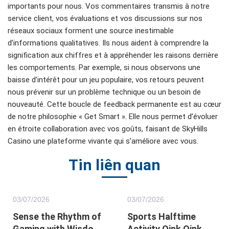
importants pour nous. Vos commentaires transmis à notre
service client, vos évaluations et vos discussions sur nos
réseaux sociaux forment une source inestimable
d’informations qualitatives. Ils nous aident à comprendre la
signification aux chiffres et à appréhender les raisons derrière
les comportements. Par exemple, si nous observons une
baisse d’intérêt pour un jeu populaire, vos retours peuvent
nous prévenir sur un problème technique ou un besoin de
nouveauté. Cette boucle de feedback permanente est au cœur
de notre philosophie « Get Smart ». Elle nous permet d’évoluer
en étroite collaboration avec vos goûts, faisant de SkyHills
Casino une plateforme vivante qui s’améliore avec vous.
Tin liên quan
03/
07
/2026
03/
07
/2026
Sense the Rhythm of
Sports Halftime
Gaming with Wisdom
Activity Oink Oink