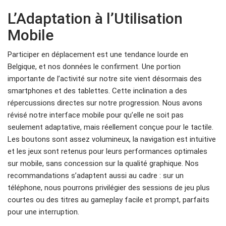
L’Adaptation à l’Utilisation
Mobile
Participer en déplacement est une tendance lourde en
Belgique, et nos données le confirment. Une portion
importante de l’activité sur notre site vient désormais des
smartphones et des tablettes. Cette inclination a des
répercussions directes sur notre progression. Nous avons
révisé notre interface mobile pour qu’elle ne soit pas
seulement adaptative, mais réellement conçue pour le tactile.
Les boutons sont assez volumineux, la navigation est intuitive
et les jeux sont retenus pour leurs performances optimales
sur mobile, sans concession sur la qualité graphique. Nos
recommandations s’adaptent aussi au cadre : sur un
téléphone, nous pourrons privilégier des sessions de jeu plus
courtes ou des titres au gameplay facile et prompt, parfaits
pour une interruption.