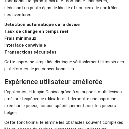
fonctionnalité garantit clarté et confiance financières,
séduisant un public épris de liberté et soucieux de contrôler
ses aventures.
Détection automatique de la devise
Taux de change en temps réel
Frais minimaux
Interface conviviale
Transactions sécurisées
Cette approche simplifiée distingue véritablement Hitnspin des
plateformes de jeu conventionnelles.
Expérience utilisateur améliorée
L’application Hitnspin Casino, grâce à sa support multidevises,
améliore l’expérience utilisateur et démontre une approche
axée sur le joueur, conçue spécifiquement pour les joueurs
belges.
Cette fonctionnalité élimine les obstacles souvent complexes