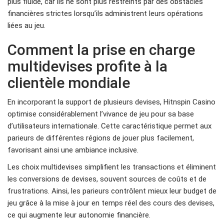
plus fluide, car ils ne sont plus restreints par des obstacles
financières strictes lorsqu’ils administrent leurs opérations
liées au jeu.
Comment la prise en charge
multidevises profite à la
clientèle mondiale
En incorporant la support de plusieurs devises, Hitnspin Casino
optimise considérablement l’vivance de jeu pour sa base
d’utilisateurs internationale. Cette caractéristique permet aux
parieurs de différentes régions de jouer plus facilement,
favorisant ainsi une ambiance inclusive.
Les choix multidevises simplifient les transactions et éliminent
les conversions de devises, souvent sources de coûts et de
frustrations. Ainsi, les parieurs contrôlent mieux leur budget de
jeu grâce à la mise à jour en temps réel des cours des devises,
ce qui augmente leur autonomie financière.