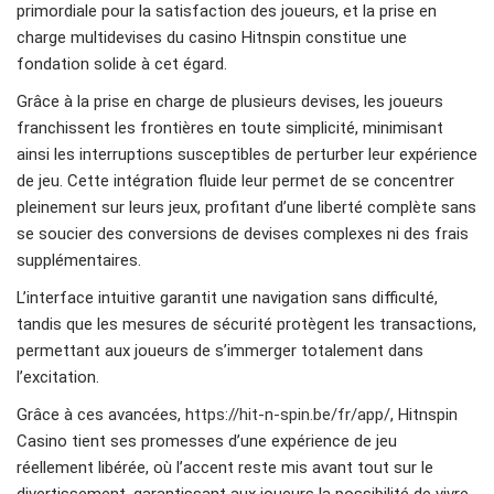
primordiale pour la satisfaction des joueurs, et la prise en
charge multidevises du casino Hitnspin constitue une
fondation solide à cet égard.
Grâce à la prise en charge de plusieurs devises, les joueurs
franchissent les frontières en toute simplicité, minimisant
ainsi les interruptions susceptibles de perturber leur expérience
de jeu. Cette intégration fluide leur permet de se concentrer
pleinement sur leurs jeux, profitant d’une liberté complète sans
se soucier des conversions de devises complexes ni des frais
supplémentaires.
L’interface intuitive garantit une navigation sans difficulté,
tandis que les mesures de sécurité protègent les transactions,
permettant aux joueurs de s’immerger totalement dans
l’excitation.
Grâce à ces avancées,
https://hit-n-spin.be/fr/app/
, Hitnspin
Casino tient ses promesses d’une expérience de jeu
réellement libérée, où l’accent reste mis avant tout sur le