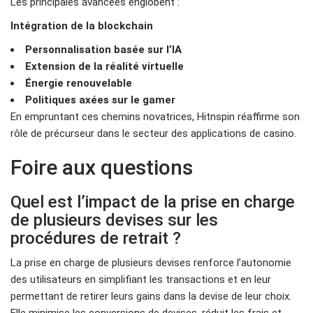
Les principales avancées englobent :
Intégration de la blockchain
Personnalisation basée sur l’IA
Extension de la réalité virtuelle
Énergie renouvelable
Politiques axées sur le gamer
En empruntant ces chemins novatrices, Hitnspin réaffirme son
rôle de précurseur dans le secteur des applications de casino.
Foire aux questions
Quel est l’impact de la prise en charge
de plusieurs devises sur les
procédures de retrait ?
La prise en charge de plusieurs devises renforce l’autonomie
des utilisateurs en simplifiant les transactions et en leur
permettant de retirer leurs gains dans la devise de leur choix.