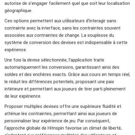
autorise de s’engager facilement quel que soit leur localisation
géographique.
Ces options permettent aux utilisateurs d’interagir sans
contrainte avec la interface, sans les contraintes souvent
associées aux contraintes de change. La souplesse du
système de conversion des devises est indispensable à cette
expérience.
Une fois la devise sélectionnée, l’application traite
automatiquement les conversions, garantissant ainsi des
soldes et des enchères exacts. Grâce aux cours en temps réel,
le réduit les différences potentiels, proposant une paix
intérieure et permettant aux joueurs de tirer parti pleinement
de leur expérience.
Proposer multiples devises offre une supérieure fluidité et
atténue les contraintes, permettant ainsi aux joueurs de
personnaliser leur expérience de jeu. Par conséquent,
l’approche globale de Hitnspin favorise un climat de liberté,