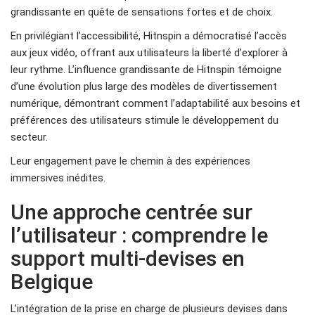
grandissante en quête de sensations fortes et de choix.
En privilégiant l’accessibilité, Hitnspin a démocratisé l’accès
aux jeux vidéo, offrant aux utilisateurs la liberté d’explorer à
leur rythme. L’influence grandissante de Hitnspin témoigne
d’une évolution plus large des modèles de divertissement
numérique, démontrant comment l’adaptabilité aux besoins et
préférences des utilisateurs stimule le développement du
secteur.
Leur engagement pave le chemin à des expériences
immersives inédites.
Une approche centrée sur
l’utilisateur : comprendre le
support multi-devises en
Belgique
L’intégration de la prise en charge de plusieurs devises dans