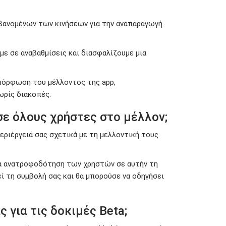
μβανομένων των κινήσεων για την αναπαραγωγή
ε σε αναβαθμίσεις και διασφαλίζουμε μια
μόρφωση του μέλλοντος της app,
ωρίς διακοπές.
σε όλους χρήστες στο μέλλον;
εριέργειά σας σχετικά με τη μελλοντική τους
, τα ανατροφοδότηση των χρηστών σε αυτήν τη
ί τη συμβολή σας και θα μπορούσε να οδηγήσει
 για τις δοκιμές Beta;