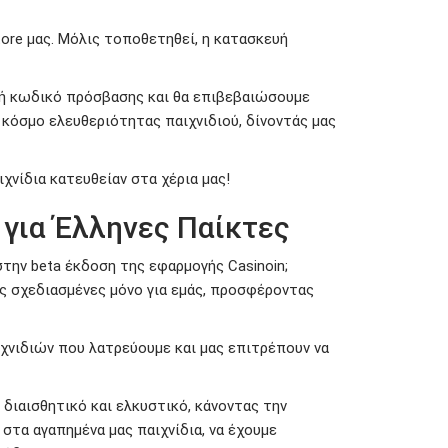
tore μας. Μόλις τοποθετηθεί, η κατασκευή
λή κωδικό πρόσβασης και θα επιβεβαιώσουμε
 κόσμο ελευθεριότητας παιχνιδιού, δίνοντάς μας
χνίδια κατευθείαν στα χέρια μας!
 για Έλληνες Παίκτες
την beta έκδοση της εφαρμογής Casinoin;
ς σχεδιασμένες μόνο για εμάς, προσφέροντας
χνιδιών που λατρεύουμε και μας επιτρέπουν να
 διαισθητικό και ελκυστικό, κάνοντας την
στα αγαπημένα μας παιχνίδια, να έχουμε