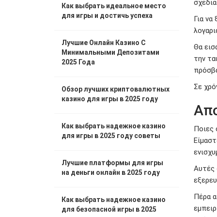
σχεδια
Как выбрать идеальное место
для игры и достичь успеха
Για να
λογαρι
Лучшие Онлайн Казино С
Θα εισ
Минимальными Депозитами
την τα
2025 Года
πρόσβα
Σε χρό
Обзор лучших криптовалютных
казино для игры в 2025 году
Απο
Как выбрать надежное казино
Ποιες 
для игры в 2025 году советы
Είμαστ
ενισχυ
Лучшие платформы для игры
Αυτές 
на деньги онлайн в 2025 году
εξερευ
Πέρα α
Как выбрать надежное казино
εμπειρ
для безопасной игры в 2025