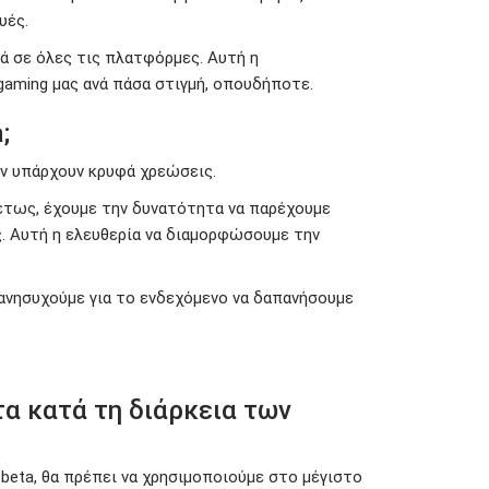
υές.
ά σε όλες τις πλατφόρμες. Αυτή η
gaming μας ανά πάσα στιγμή, οπουδήποτε.
;
ν υπάρχουν κρυφά χρεώσεις.
θέτως, έχουμε την δυνατότητα να παρέχουμε
. Αυτή η ελευθερία να διαμορφώσουμε την
 ανησυχούμε για το ενδεχόμενο να δαπανήσουμε
 κατά τη διάρκεια των
beta, θα πρέπει να χρησιμοποιούμε στο μέγιστο