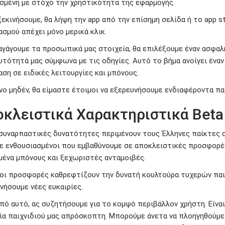
σμένη με στόχο την χρηστικότητα της εφαρμογής.
 ξεκινήσουμε, θα λήψη την app από την επίσημη σελίδα ή το app s
ασμού απέχει μόνο μερικά κλικ.
αγάγουμε τα προσωπικά μας στοιχεία, θα επιλέξουμε έναν ασφα
υτότητά μας σύμφωνα με τις οδηγίες. Αυτό το βήμα ανοίγει έναν
ση σε ειδικές λειτουργίες και μπόνους.
νο μηδέν, θα είμαστε έτοιμοι να εξερευνήσουμε ενδιαφέροντα παι
κλειστικά Χαρακτηριστικά Beta
συναρπαστικές δυνατότητες περιμένουν τους Έλληνες παίκτες σ
ε ενθουσιασμένοι που εμβαθύνουμε σε αποκλειστικές προσφορέ
μένα μπόνους και ξεχωριστές ανταμοιβές.
οι προσφορές καθρεφτίζουν την δυνατή κουλτούρα τυχερών παι
νήσουμε νέες ευκαιρίες.
πό αυτό, ας συζητήσουμε για το κομψό περιβάλλον χρήστη. Είναι
ία παιχνιδιού μας απρόσκοπτη. Μπορούμε άνετα να πλοηγηθούμε 