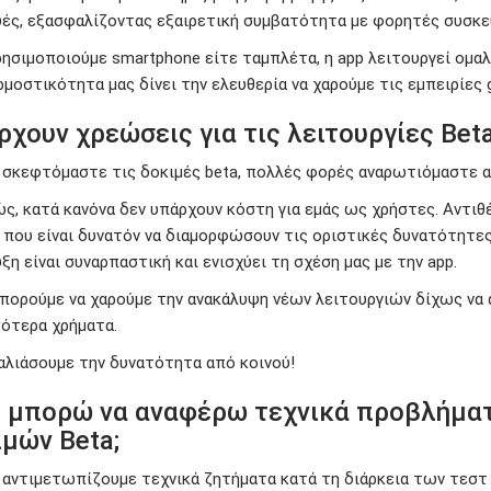
ές, εξασφαλίζοντας εξαιρετική συμβατότητα με φορητές συσκε
ρησιμοποιούμε smartphone είτε ταμπλέτα, η app λειτουργεί ομαλ
μοστικότητα μας δίνει την ελευθερία να χαρούμε τις εμπειρίες 
χουν χρεώσεις για τις λειτουργίες Beta
σκεφτόμαστε τις δοκιμές beta, πολλές φορές αναρωτιόμαστε α
ς, κατά κανόνα δεν υπάρχουν κόστη για εμάς ως χρήστες. Αντι
 που είναι δυνατόν να διαμορφώσουν τις οριστικές δυνατότητες
ξη είναι συναρπαστική και ενισχύει τη σχέση μας με την app.
μπορούμε να χαρούμε την ανακάλυψη νέων λειτουργιών δίχως να
ότερα χρήματα.
αλιάσουμε την δυνατότητα από κοινού!
 μπορώ να αναφέρω τεχνικά προβλήματα
μών Beta;
αντιμετωπίζουμε τεχνικά ζητήματα κατά τη διάρκεια των τεστ 