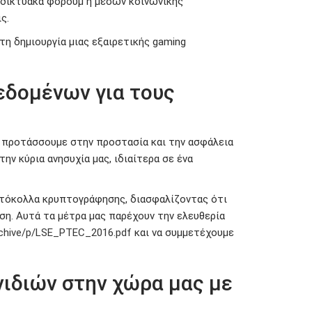
αδικτυακά φόρουμ ή μέσων κοινωνικής
ς.
η δημιουργία μιας εξαιρετικής gaming
εδομένων για τους
 προτάσσουμε στην προστασία και την ασφάλεια
ν κύρια ανησυχία μας, ιδιαίτερα σε ένα
ωτόκολλα κρυπτογράφησης, διασφαλίζοντας ότι
η. Αυτά τα μέτρα μας παρέχουν την ελευθερία
rchive/p/LSE_PTEC_2016.pdf
και να συμμετέχουμε
νιδιών στην χώρα μας με