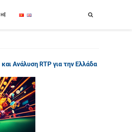
 HỆ
και Ανάλυση RTP για την Ελλάδα