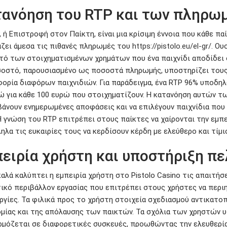
ανόηση του RTP και των πληρω
, ή Επιστροφή στον Παίκτη, είναι μια κρίσιμη έννοια που κάθε πα
ζει άμεσα τις πιθανές πληρωμές του
https://pistolo.eu/el-gr/
. Ου
ό των στοιχηματισμένων χρημάτων που ένα παιχνίδι αποδίδει σ
οστό, παρουσιασμένο ως ποσοστά πληρωμής, υποστηρίζει τους 
ορία διαφόρων παιχνιδιών. Για παράδειγμα, ένα RTP 96% υποδηλώ
ώ για κάθε 100 ευρώ που στοιχηματίζουν. Η κατανόηση αυτών τ
βάνουν ενημερωμένες αποφάσεις και να επιλέγουν παιχνίδια που 
Η γνώση του RTP επιτρέπει στους παίκτες να χαίρονται την εμπ
ηλα τις ευκαιρίες τους να κερδίσουν κέρδη με ελεύθερο και τίμι
ειρία χρήστη και υποστήριξη π
αλά καλύπτει η εμπειρία χρήστη στο Pistolo Casino τις απαιτήσ
ικό περιβάλλον εργασίας που επιτρέπει στους χρήστες να περιη
ργίες. Τα φιλικά προς το χρήστη στοιχεία σχεδιασμού αντικατο
μίας και της απόλαυσης των παικτών. Τα σχόλια των χρηστών υ
μόζεται σε διαφορετικές συσκευές, προωθώντας την ελευθερία