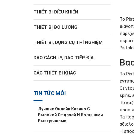
THIẾT BỊ ĐIỀU KHIỂN
Το Pis
ικανοπ
THIẾT BỊ ĐO LƯỜNG
παρέχε
περαιτ
THIẾT BỊ, DỤNG CỤ THÍ NGHIỆM
Pistol
DAO CÁCH LY, DAO TIẾP ĐỊA
Βασ
CÁC THIẾT BỊ KHÁC
Το Pis
εντυπω
Οι νέο
TIN TỨC MỚI
spins,
Το καζ
Лучшие Онлайн Казино С
προσωπ
Высокой Отдачей И Большими
Τα ποσ
Выигрышами
αξιολο
Η υποσ