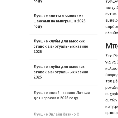
τύπων 
году
παιχνί
εντυπω
Лучшие слоты с высокими
εμπειρ
шансами на выигрыш в 2025
απρόσκ
году
ελευθε
Лучшие клубы для высоких
Μπ
ставок в виртуальных казино
2025
Στο Pi
για να
Лучшие клубы для высоких
καλωσο
ставок в виртуальных казино
διαφορ
2025
του μέ
μοναδι
Лучшие онлайн казино Латвии
ευχαρί
для игроков в 2025 году
αυτών 
κίνητρ
Лучшие Онлайн Казино С
εμπειρ
Минимальными Депозитами