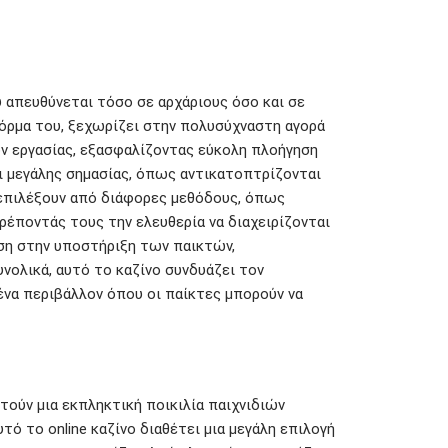
υ απευθύνεται τόσο σε αρχάριους όσο και σε
όρμα του, ξεχωρίζει στην πολυσύχναστη αγορά
ον εργασίας, εξασφαλίζοντας εύκολη πλοήγηση
ι μεγάλης σημασίας, όπως αντικατοπτρίζονται
 επιλέξουν από διάφορες μεθόδους, όπως
έποντάς τους την ελευθερία να διαχειρίζονται
αση στην υποστήριξη των παικτών,
νολικά, αυτό το καζίνο συνδυάζει τον
ένα περιβάλλον όπου οι παίκτες μπορούν να
τούν μια εκπληκτική ποικιλία παιχνιδιών
τό το online καζίνο διαθέτει μια μεγάλη επιλογή