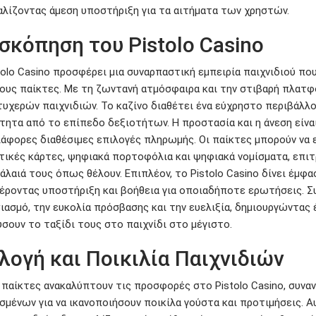
λίζοντας άμεση υποστήριξη για τα αιτήματα των χρηστών.
σκόπηση του Pistolo Casino
tolo Casino προσφέρει μια συναρπαστική εμπειρία παιχνιδιού πο
ους παίκτες. Με τη ζωντανή ατμόσφαιρα και την στιβαρή πλατφ
 τυχερών παιχνιδιών. Το καζίνο διαθέτει ένα εύχρηστο περιβάλλ
τητα από το επίπεδο δεξιοτήτων. Η προστασία και η άνεση είνα
ιάφορες διαθέσιμες επιλογές πληρωμής. Οι παίκτες μπορούν να
ικές κάρτες, ψηφιακά πορτοφόλια και ψηφιακά νομίσματα, επιτρ
άλαιά τους όπως θέλουν. Επιπλέον, το Pistolo Casino δίνει έμφ
ροντας υποστήριξη και βοήθεια για οποιαδήποτε ερωτήσεις. Συ
ιασμό, την ευκολία πρόσβασης και την ευελιξία, δημιουργώντας 
σουν το ταξίδι τους στο παιχνίδι στο μέγιστο.
λογή και Ποικιλία Παιχνιδιών
 παίκτες ανακαλύπτουν τις προσφορές στο Pistolo Casino, συναν
σμένων για να ικανοποιήσουν ποικίλα γούστα και προτιμήσεις. Αυ