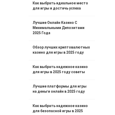
Как выбрать идеальное место
для игры и достичь успеха
Лучшие Онлайн Казино С
Минимальными Депозитами
2025 Года
Обзор лучших криптовалютных
казино для игры в 2025 году
Как выбрать надежное казино
для игры в 2025 году советы
Лучшие платформы для игры
на деньги онлайн в 2025 году
Как выбрать надежное казино
для безопасной игры в 2025