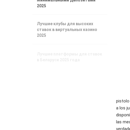
2025
Лучшие клубы для высоких
ставок в виртуальных казино
2025
Лучшие платформы для ставок
в Беларуси 2025 года
Phương Tây
ngày càng phụ
thuộc vào nhiên
liệu châu Á
Xuất xưởng tàu
pistolo
tiếp nhiên liệu
a los j
LNG lớn nhất thế
disponi
giới
las med
verdad