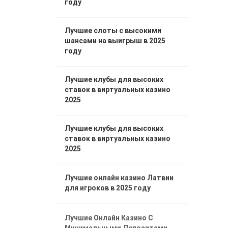
году
Лучшие слоты с высокими
шансами на выигрыш в 2025
году
Лучшие клубы для высоких
ставок в виртуальных казино
2025
Лучшие клубы для высоких
ставок в виртуальных казино
2025
Лучшие онлайн казино Латвии
для игроков в 2025 году
Лучшие Онлайн Казино С
Минимальными Депозитами