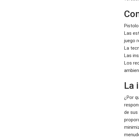
Nhu cầu nhiên
liệu hóa thạch
Con
có thể đạt đỉnh
vài năm tới
Pistolo
Las est
Eye of 24 Casino Anmeldebonus
Horus Tricks, Tipps, Provision
juego r
enthüllt 2026
La tecn
Las ins
Los rec
Greatest Totally free Twist
ambien
Bonuses for 2026: Complete Set
of 100 percent free Spins
La 
¿Por qu
respons
de sus 
proporc
minimiz
menudo 