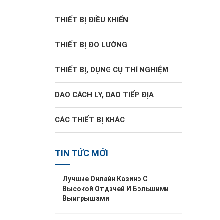
THIẾT BỊ ĐIỀU KHIỂN
THIẾT BỊ ĐO LƯỜNG
THIẾT BỊ, DỤNG CỤ THÍ NGHIỆM
DAO CÁCH LY, DAO TIẾP ĐỊA
CÁC THIẾT BỊ KHÁC
TIN TỨC MỚI
Лучшие Онлайн Казино С
Высокой Отдачей И Большими
Выигрышами