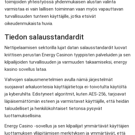
toimijoiden yhteistyössä yhdenmukaisen alustan valinta
varmistaa ei vain laillisen toiminnan vaan myös vapauttavan
turvallisuuden tunteen käyttäjille, jotka etsivät
oikeudenmukaista huvia.
Tiedon salausstandardit
Nettipelaamisen sektorilla lujat datan salausstandardit luovat
kriittisen perustan Energy Casinon tyyppisten palveluiden ja sen
kilpailijoiden turvallisuuden ja varmuuden takaamiseksi,
energy
kasino sovellus lataa
.
Vahvojen salausmenetelmien avulla nämä järjestelmät
suojaavat arkaluonteisia käyttäjätietoja ei-toivotulta käytöltä
ja kyberuhilta. Edistyneet algoritmit, kuten AES-256, tarjoavat
läpäisemättömän esteen ja varmistavat käyttäjille, että heidän
taloudelliset ja henkilökohtaiset tietonsa pysyvät
luottamuksellisina.
Energy Casino -sovellus ja sen kilpailijat ymmärtävät käyttäjien
luottamuksen ylläpitämisen merkityksen ja ymmärtävät, että