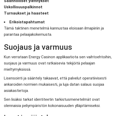
Säännölliset ylennykset
Uskollisuuspalkinnot
Turnaukset ja haasteet
Erikoistapahtumat
Tämä taktinen menetelmä kannustaa eloisaan ilmapiiriin ja
parantaa pelaajakokemusta.
Suojaus ja varmuus
Kun verrataan Energy Casinon applikaatiota sen vaihtoehtoihin,
suojaus ja varmuus ovat ratkaisevia tekijöitä pelaajan
mieltymyksissä.
Lisensointi ja sääntely takaavat, että palvelut operatiivisesti
ankaroiden normien mukaisesti, ja luja datan salaus suojaa
asiakastietoja.
Sen lisäksi tarkat identiteetin tarkistusmenetelmät ovat
olennaisia peliympäristön kokonaisuuden ylläpitämiseksi.