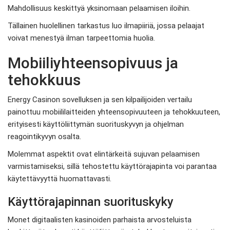
Mahdollisuus keskittyä yksinomaan pelaamisen iloihin.
Tällainen huolellinen tarkastus luo ilmapiiriä, jossa pelaajat
voivat menestyä ilman tarpeettomia huolia.
Mobiiliyhteensopivuus ja
tehokkuus
Energy Casinon sovelluksen ja sen kilpailijoiden vertailu
painottuu mobiililaitteiden yhteensopivuuteen ja tehokkuuteen,
erityisesti käyttöliittymän suorituskyvyn ja ohjelman
reagointikyvyn osalta.
Molemmat aspektit ovat elintärkeitä sujuvan pelaamisen
varmistamiseksi, sillä tehostettu käyttörajapinta voi parantaa
käytettävyyttä huomattavasti.
Käyttörajapinnan suorituskyky
Monet digitaalisten kasinoiden parhaista arvosteluista