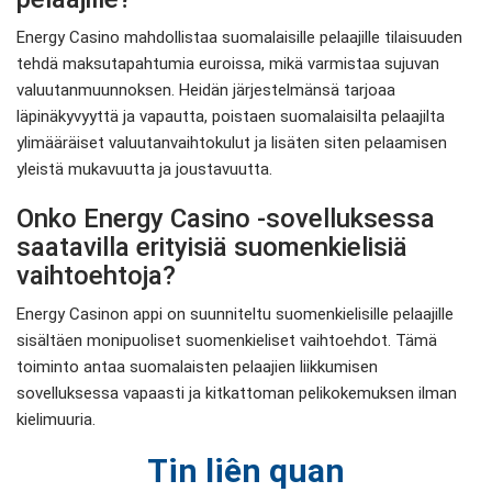
Energy Casino mahdollistaa suomalaisille pelaajille tilaisuuden
tehdä maksutapahtumia euroissa, mikä varmistaa sujuvan
valuutanmuunnoksen. Heidän järjestelmänsä tarjoaa
läpinäkyvyyttä ja vapautta, poistaen suomalaisilta pelaajilta
ylimääräiset valuutanvaihtokulut ja lisäten siten pelaamisen
yleistä mukavuutta ja joustavuutta.
Onko Energy Casino -sovelluksessa
saatavilla erityisiä suomenkielisiä
vaihtoehtoja?
Energy Casinon appi on suunniteltu suomenkielisille pelaajille
sisältäen monipuoliset suomenkieliset vaihtoehdot. Tämä
toiminto antaa suomalaisten pelaajien liikkumisen
sovelluksessa vapaasti ja kitkattoman pelikokemuksen ilman
kielimuuria.
Tin liên quan