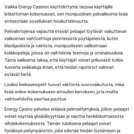
Vaikka Energy Casinon käyttöliittymä tarjoaa käyttäjille
kitkattoman kokemuksen, sen monipuolinen pelivalikoima lisää
entisestään sovelluksen houkuttelevuutta.
Pelivalintojensa vapautta etsivät pelaajat löytävät vaikuttavan
valikoiman vaihtoehtoja perinteisistä pöytäpeleistä, kuten
blackjackista ja ruletista, monipuoliseen valikoimaan
kolikkopelejä, joissa on vaihtelevia teemoja ja ominaisuuksia.
Tämä valikoima takaa, että käyttäjät voivat jatkuvasti tutkia
tuoreita seikkailuja ilman, että heidän rajoitetut valinnat
estävät heitä.
Lisäksi livekasinopelit tuovat välitöntä vuorovaikutusta, mikä
lisää online-kokemukseen aitouden kerroksen, jota muilta
vaihtoehdoilta saattaa puuttua.
Energy Casino palvelee erilaisia pelimieltymyksiä, jolloin pelaajat
voivat näyttää yksilöllisyyttään ja nauttia henkilökohtaisesta
viihdekokemuksesta. Tämän tuloksena pelaajat voivat
hyväksyä peliympäristön, joka edistää heidän löytämisen ja