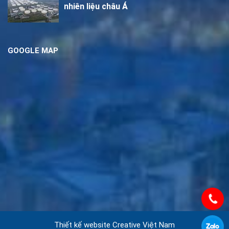
nhiên liệu châu Á
GOOGLE MAP
Thiết kế website
Creative Việt Nam