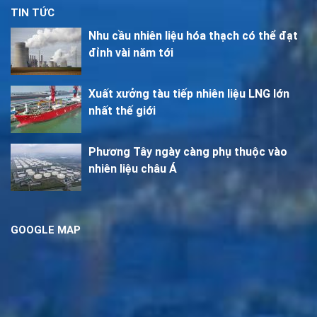
TIN TỨC
Nhu cầu nhiên liệu hóa thạch có thể đạt
đỉnh vài năm tới
Xuất xưởng tàu tiếp nhiên liệu LNG lớn
nhất thế giới
Phương Tây ngày càng phụ thuộc vào
nhiên liệu châu Á
GOOGLE MAP