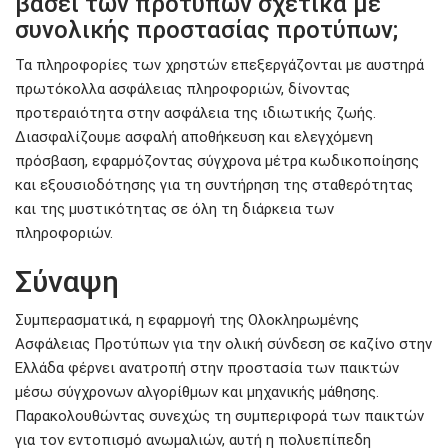
βάσει των προτύπων σχετικά με
συνολικής προστασίας προτύπων;
Τα πληροφορίες των χρηστών επεξεργάζονται με αυστηρά
πρωτόκολλα ασφάλειας πληροφοριών, δίνοντας
προτεραιότητα στην ασφάλεια της ιδιωτικής ζωής.
Διασφαλίζουμε ασφαλή αποθήκευση και ελεγχόμενη
πρόσβαση, εφαρμόζοντας σύγχρονα μέτρα κωδικοποίησης
και εξουσιοδότησης για τη συντήρηση της σταθερότητας
και της μυστικότητας σε όλη τη διάρκεια των
πληροφοριών.
Σύναψη
Συμπερασματικά, η εφαρμογή της Ολοκληρωμένης
Ασφάλειας Προτύπων για την ολική σύνδεση σε καζίνο στην
Ελλάδα φέρνει ανατροπή στην προστασία των παικτών
μέσω σύγχρονων αλγορίθμων και μηχανικής μάθησης.
Παρακολουθώντας συνεχώς τη συμπεριφορά των παικτών
για τον εντοπισμό ανωμαλιών, αυτή η πολυεπίπεδη