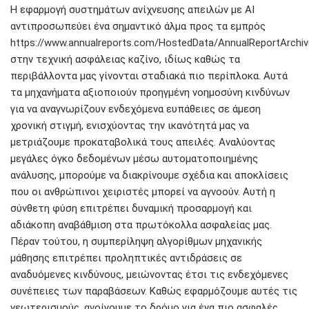
Η εφαρμογή συστημάτων ανίχνευσης απειλών με AI
αντιπροσωπεύει ένα σημαντικό άλμα προς τα εμπρός
https://www.annualreports.com/HostedData/AnnualReportArchi
στην τεχνική ασφάλειας καζίνο, ιδίως καθώς τα
περιβάλλοντα μας γίνονται σταδιακά πιο περίπλοκα. Αυτά
τα μηχανήματα αξιοποιούν προηγμένη νοημοσύνη κινδύνων
για να αναγνωρίζουν ενδεχόμενα ευπάθειες σε άμεση
χρονική στιγμή, ενισχύοντας την ικανότητά μας να
μετριάζουμε προκαταβολικά τους απειλές. Αναλύοντας
μεγάλες όγκο δεδομένων μέσω αυτοματοποιημένης
ανάλυσης, μπορούμε να διακρίνουμε σχέδια και αποκλίσεις
που οι ανθρώπινοι χειριστές μπορεί να αγνοούν. Αυτή η
σύνθετη φύση επιτρέπει δυναμική προσαρμογή και
αδιάκοπη αναβάθμιση στα πρωτόκολλα ασφαλείας μας.
Πέραν τούτου, η συμπερίληψη αλγορίθμων μηχανικής
μάθησης επιτρέπει προληπτικές αντιδράσεις σε
αναδυόμενες κινδύνους, μειώνοντας έτσι τις ενδεχόμενες
συνέπειες των παραβάσεων. Καθώς εφαρμόζουμε αυτές τις
νεωτερισμούς, ανοίγουμε το δρόμο για ένα πιο ασφαλές