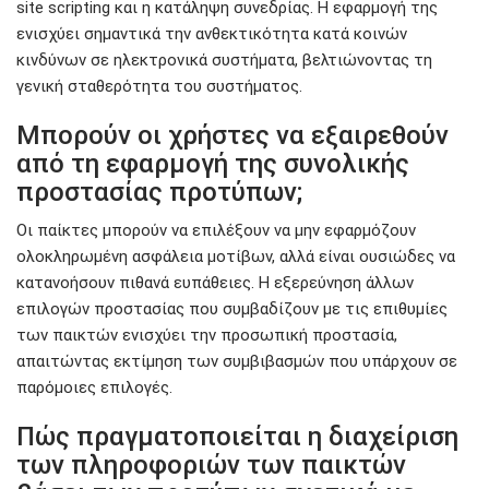
site scripting και η κατάληψη συνεδρίας. Η εφαρμογή της
ενισχύει σημαντικά την ανθεκτικότητα κατά κοινών
κινδύνων σε ηλεκτρονικά συστήματα, βελτιώνοντας τη
γενική σταθερότητα του συστήματος.
Μπορούν οι χρήστες να εξαιρεθούν
από τη εφαρμογή της συνολικής
προστασίας προτύπων;
Οι παίκτες μπορούν να επιλέξουν να μην εφαρμόζουν
ολοκληρωμένη ασφάλεια μοτίβων, αλλά είναι ουσιώδες να
κατανοήσουν πιθανά ευπάθειες. Η εξερεύνηση άλλων
επιλογών προστασίας που συμβαδίζουν με τις επιθυμίες
των παικτών ενισχύει την προσωπική προστασία,
απαιτώντας εκτίμηση των συμβιβασμών που υπάρχουν σε
παρόμοιες επιλογές.
Πώς πραγματοποιείται η διαχείριση
των πληροφοριών των παικτών