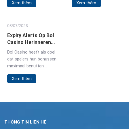
Xem thêm
Xem thêm
creates its own space.
herunter, und man ist auf
This isn't a game about
der Suche nach einer
mindless spinning. It pulls
Unterhaltung, die die
you into a world of
Spannung aufrechterhält.
03/
07
/2026
ancient strategy, where
Dieser Oink Oink Oink Slot
Expiry Alerts Op Bol
your choices feel
erweist sich für viele
Casino Herinneren
connected
deutsche Fans in dieser
Inwoners van
Bol Casino heeft als doel
Hinsicht bewährt. Der Slot
Nederland Aan
dat spelers hun bonussen
schließt die Lücke bis
Bonusdeadlines
maximaal benutten.
zum Beginn der zweiten
Daarom is er nu een
Hälfte, gestaltet aus
Xem thêm
systeem met expiry
angespannter
alerts. Deze herinneringen
garanderen dat je geen
waardevolle bonussen of
gratis spins meer mist.
Hier ontdek je hoe
THÔNG TIN LIÊN HỆ