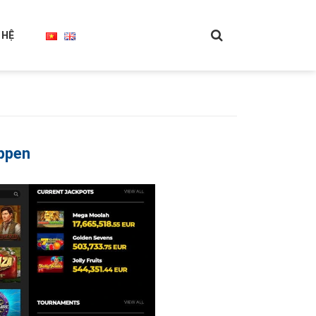
 HỆ
appen