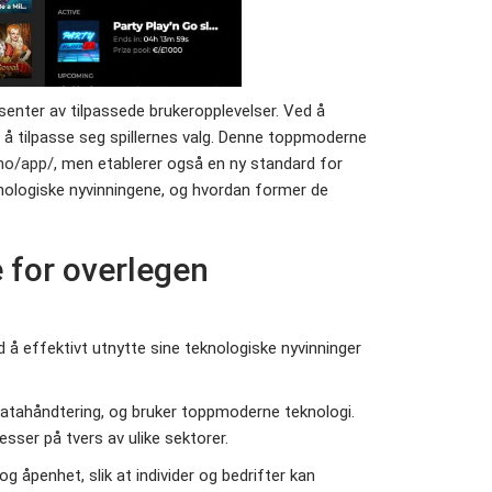
senter av tilpassede brukeropplevelser. Ved å
or å tilpasse seg spillernes valg. Denne toppmoderne
/no/app/
, men etablerer også en ny standard for
eknologiske nyvinningene, og hvordan former de
 for overlegen
å effektivt utnytte sine teknologiske nyvinninger
datahåndtering, og bruker toppmoderne teknologi.
esser på tvers av ulike sektorer.
åpenhet, slik at individer og bedrifter kan