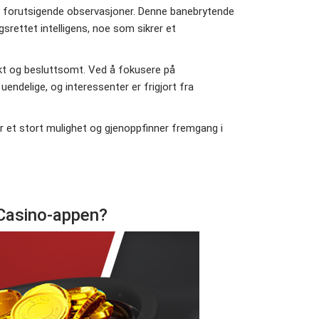
 og forutsigende observasjoner. Denne banebrytende
rettet intelligens, noe som sikrer et
askt og besluttsomt. Ved å fokusere på
endelige, og interessenter er frigjort fra
ker et stort mulighet og gjenoppfinner fremgang i
 Casino-appen?