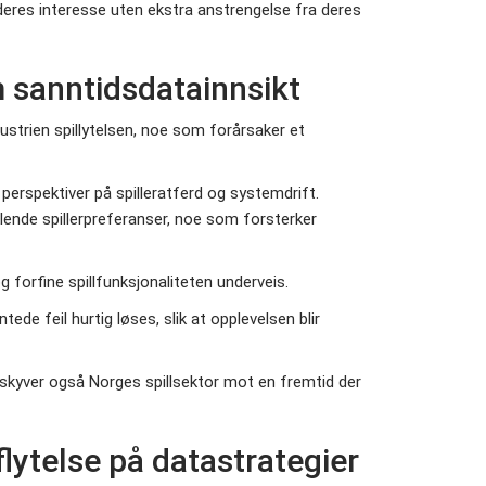
 deres interesse uten ekstra anstrengelse fra deres
m sanntidsdatainnsikt
ustrien spillytelsen, noe som forårsaker et
 perspektiver på spilleratferd og systemdrift.
klende spillerpreferanser, noe som forsterker
g forfine spillfunksjonaliteten underveis.
de feil hurtig løses, slik at opplevelsen blir
skyver også Norges spillsektor mot en fremtid der
lytelse på datastrategier