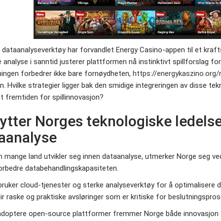
dataanalyseverktøy har forvandlet Energy Casino-appen til et kraft
 analyse i sanntid justerer plattformen nå instinktivt spillforslag f
ingen forbedrer ikke bare fornøydheten,
https://energykaszino.org
n. Hvilke strategier ligger bak den smidige integreringen av disse t
t fremtiden for spillinnovasjon?
ytter Norges teknologiske ledelse
aanalyse
 mange land utvikler seg innen dataanalyse, utmerker Norge seg ved 
orbedre databehandlingskapasiteten.
ruker cloud-tjenester og sterke analyseverktøy for å optimalisere 
ir raske og praktiske avsløringer som er kritiske for beslutningspros
doptere open-source plattformer fremmer Norge både innovasjon og 