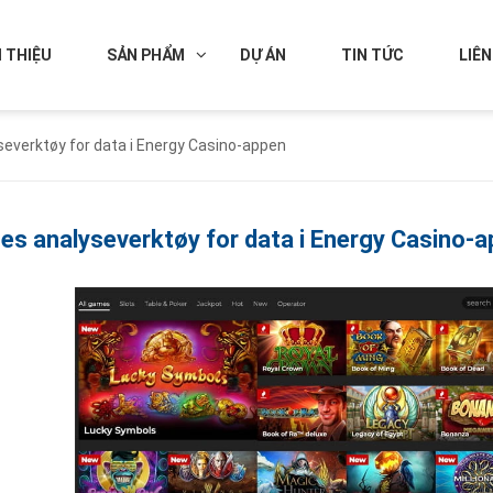
I THIỆU
SẢN PHẨM
DỰ ÁN
TIN TỨC
LIÊN
everktøy for data i Energy Casino-appen
es analyseverktøy for data i Energy Casino-