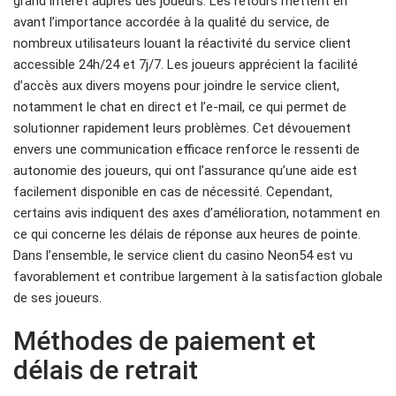
grand intérêt auprès des joueurs. Les retours mettent en
avant l’importance accordée à la qualité du service, de
nombreux utilisateurs louant la réactivité du service client
accessible 24h/24 et 7j/7. Les joueurs apprécient la facilité
d’accès aux divers moyens pour joindre le service client,
notamment le chat en direct et l’e-mail, ce qui permet de
solutionner rapidement leurs problèmes. Cet dévouement
envers une communication efficace renforce le ressenti de
autonomie des joueurs, qui ont l’assurance qu’une aide est
facilement disponible en cas de nécessité. Cependant,
certains avis indiquent des axes d’amélioration, notamment en
ce qui concerne les délais de réponse aux heures de pointe.
Dans l’ensemble, le service client du casino Neon54 est vu
favorablement et contribue largement à la satisfaction globale
de ses joueurs.
Méthodes de paiement et
délais de retrait