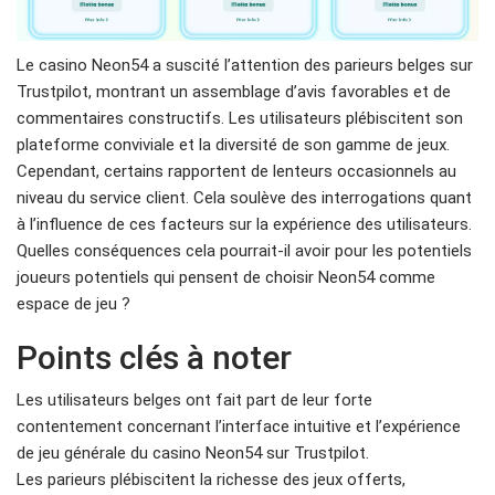
Le casino Neon54 a suscité l’attention des parieurs belges sur
Trustpilot, montrant un assemblage d’avis favorables et de
commentaires constructifs. Les utilisateurs plébiscitent son
plateforme conviviale et la diversité de son gamme de jeux.
Cependant, certains rapportent de lenteurs occasionnels au
niveau du service client. Cela soulève des interrogations quant
à l’influence de ces facteurs sur la expérience des utilisateurs.
Quelles conséquences cela pourrait-il avoir pour les potentiels
joueurs potentiels qui pensent de choisir Neon54 comme
espace de jeu ?
Points clés à noter
Les utilisateurs belges ont fait part de leur forte
contentement concernant l’interface intuitive et l’expérience
de jeu générale du casino Neon54 sur Trustpilot.
Les parieurs plébiscitent la richesse des jeux offerts,