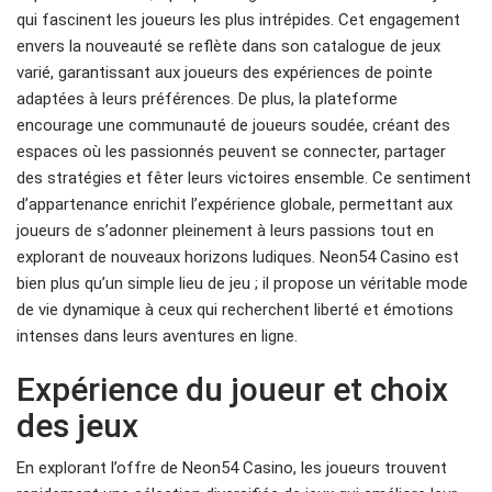
qui fascinent les joueurs les plus intrépides. Cet engagement
envers la nouveauté se reflète dans son catalogue de jeux
varié, garantissant aux joueurs des expériences de pointe
adaptées à leurs préférences. De plus, la plateforme
encourage une communauté de joueurs soudée, créant des
espaces où les passionnés peuvent se connecter, partager
des stratégies et fêter leurs victoires ensemble. Ce sentiment
d’appartenance enrichit l’expérience globale, permettant aux
joueurs de s’adonner pleinement à leurs passions tout en
explorant de nouveaux horizons ludiques. Neon54 Casino est
bien plus qu’un simple lieu de jeu ; il propose un véritable mode
de vie dynamique à ceux qui recherchent liberté et émotions
intenses dans leurs aventures en ligne.
Expérience du joueur et choix
des jeux
En explorant l’offre de Neon54 Casino, les joueurs trouvent