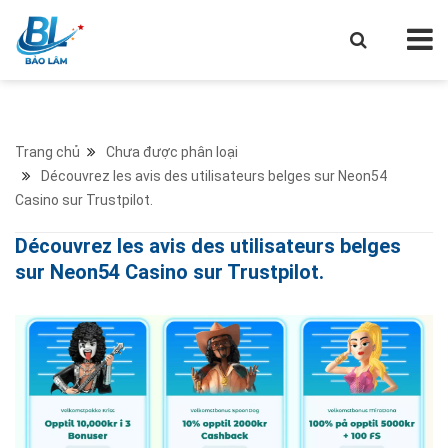
Trang chủ
Chưa được phân loại
Découvrez les avis des utilisateurs belges sur Neon54
Casino sur Trustpilot.
Découvrez les avis des utilisateurs belges
sur Neon54 Casino sur Trustpilot.