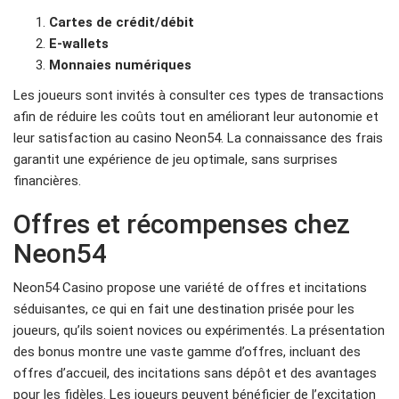
Cartes de crédit/débit
E-wallets
Monnaies numériques
Les joueurs sont invités à consulter ces types de transactions
afin de réduire les coûts tout en améliorant leur autonomie et
leur satisfaction au casino Neon54. La connaissance des frais
garantit une expérience de jeu optimale, sans surprises
financières.
Offres et récompenses chez
Neon54
Neon54 Casino propose une variété de offres et incitations
séduisantes, ce qui en fait une destination prisée pour les
joueurs, qu’ils soient novices ou expérimentés. La présentation
des bonus montre une vaste gamme d’offres, incluant des
offres d’accueil, des incitations sans dépôt et des avantages
pour les fidèles. Les joueurs peuvent bénéficier de l’excitation