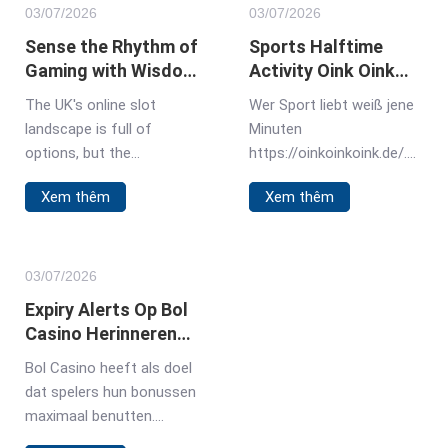
03/
07
/2026
03/
07
/2026
Sense the Rhythm of
Sports Halftime
Gaming with Wisdom
Activity Oink Oink
of Athena Slot in UK
Oink Slot During
The UK's online slot
Wer Sport liebt weiß jene
Breaks in Germany
landscape is full of
Minuten
options, but the
https://oinkoinkoink.de/.
Wisdomofathenaslot
Eine Halbzeitpause zählt
Xem thêm
Xem thêm
creates its own space.
herunter, und man ist auf
This isn't a game about
der Suche nach einer
mindless spinning. It pulls
Unterhaltung, die die
you into a world of
Spannung aufrechterhält.
03/
07
/2026
ancient strategy, where
Dieser Oink Oink Oink Slot
Expiry Alerts Op Bol
your choices feel
erweist sich für viele
Casino Herinneren
connected
deutsche Fans in dieser
Inwoners van
Bol Casino heeft als doel
Hinsicht bewährt. Der Slot
Nederland Aan
dat spelers hun bonussen
schließt die Lücke bis
Bonusdeadlines
maximaal benutten.
zum Beginn der zweiten
Daarom is er nu een
Hälfte, gestaltet aus