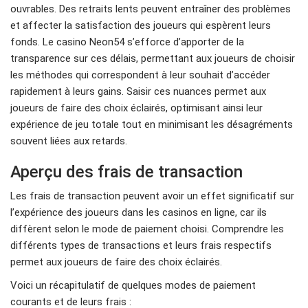
ouvrables. Des retraits lents peuvent entraîner des problèmes
et affecter la satisfaction des joueurs qui espèrent leurs
fonds. Le casino Neon54 s’efforce d’apporter de la
transparence sur ces délais, permettant aux joueurs de choisir
les méthodes qui correspondent à leur souhait d’accéder
rapidement à leurs gains. Saisir ces nuances permet aux
joueurs de faire des choix éclairés, optimisant ainsi leur
expérience de jeu totale tout en minimisant les désagréments
souvent liées aux retards.
Aperçu des frais de transaction
Les frais de transaction peuvent avoir un effet significatif sur
l’expérience des joueurs dans les casinos en ligne, car ils
diffèrent selon le mode de paiement choisi. Comprendre les
différents types de transactions et leurs frais respectifs
permet aux joueurs de faire des choix éclairés.
Voici un récapitulatif de quelques modes de paiement
courants et de leurs frais :