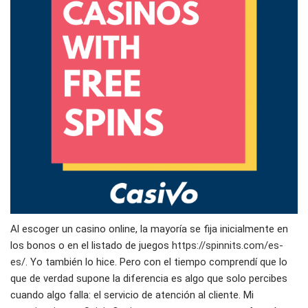
Al escoger un casino online, la mayoría se fija inicialmente en
los bonos o en el listado de juegos
https://spinnits.com/es-
es/
. Yo también lo hice. Pero con el tiempo comprendí que lo
que de verdad supone la diferencia es algo que solo percibes
cuando algo falla: el servicio de atención al cliente. Mi