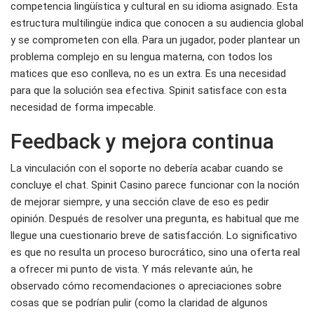
competencia lingüística y cultural en su idioma asignado. Esta
estructura multilingüe indica que conocen a su audiencia global
y se comprometen con ella. Para un jugador, poder plantear un
problema complejo en su lengua materna, con todos los
matices que eso conlleva, no es un extra. Es una necesidad
para que la solución sea efectiva. Spinit satisface con esta
necesidad de forma impecable.
Feedback y mejora continua
La vinculación con el soporte no debería acabar cuando se
concluye el chat. Spinit Casino parece funcionar con la noción
de mejorar siempre, y una sección clave de eso es pedir
opinión. Después de resolver una pregunta, es habitual que me
llegue una cuestionario breve de satisfacción. Lo significativo
es que no resulta un proceso burocrático, sino una oferta real
a ofrecer mi punto de vista. Y más relevante aún, he
observado cómo recomendaciones o apreciaciones sobre
cosas que se podrían pulir (como la claridad de algunos