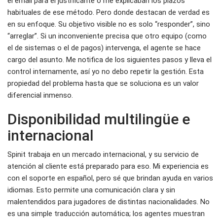
el email para el justificante o me explicaban los plazos
habituales de ese método. Pero donde destacan de verdad es
en su enfoque. Su objetivo visible no es solo “responder”, sino
“arreglar”. Si un inconveniente precisa que otro equipo (como
el de sistemas o el de pagos) intervenga, el agente se hace
cargo del asunto. Me notifica de los siguientes pasos y lleva el
control internamente, así yo no debo repetir la gestión. Esta
propiedad del problema hasta que se soluciona es un valor
diferencial inmenso.
Disponibilidad multilingüe e
internacional
Spinit trabaja en un mercado internacional, y su servicio de
atención al cliente está preparado para eso. Mi experiencia es
con el soporte en español, pero sé que brindan ayuda en varios
idiomas. Esto permite una comunicación clara y sin
malentendidos para jugadores de distintas nacionalidades. No
es una simple traducción automática; los agentes muestran