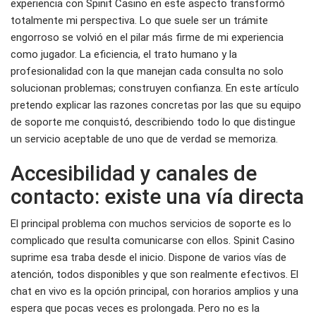
experiencia con Spinit Casino en este aspecto transformó
totalmente mi perspectiva. Lo que suele ser un trámite
engorroso se volvió en el pilar más firme de mi experiencia
como jugador. La eficiencia, el trato humano y la
profesionalidad con la que manejan cada consulta no solo
solucionan problemas; construyen confianza. En este artículo
pretendo explicar las razones concretas por las que su equipo
de soporte me conquistó, describiendo todo lo que distingue
un servicio aceptable de uno que de verdad se memoriza.
Accesibilidad y canales de
contacto: existe una vía directa
El principal problema con muchos servicios de soporte es lo
complicado que resulta comunicarse con ellos. Spinit Casino
suprime esa traba desde el inicio. Dispone de varios vías de
atención, todos disponibles y que son realmente efectivos. El
chat en vivo es la opción principal, con horarios amplios y una
espera que pocas veces es prolongada. Pero no es la