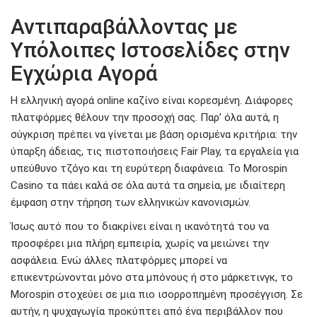
Αντιπαραβάλλοντας με
Υπόλοιπες Ιστοσελίδες στην
Εγχώρια Αγορά
Η ελληνική αγορά online καζίνο είναι κορεσμένη. Διάφορες
πλατφόρμες θέλουν την προσοχή σας. Παρ’ όλα αυτά, η
σύγκριση πρέπει να γίνεται με βάση ορισμένα κριτήρια: την
ύπαρξη άδειας, τις πιστοποιήσεις Fair Play, τα εργαλεία για
υπεύθυνο τζόγο και τη ευρύτερη διαφάνεια. Το Morospin
Casino τα πάει καλά σε όλα αυτά τα σημεία, με ιδιαίτερη
έμφαση στην τήρηση των ελληνικών κανονισμών.
Ίσως αυτό που το διακρίνει είναι η ικανότητά του να
προσφέρει μια πλήρη εμπειρία, χωρίς να μειώνει την
ασφάλεια. Ενώ άλλες πλατφόρμες μπορεί να
επικεντρώνονται μόνο στα μπόνους ή στο μάρκετινγκ, το
Morospin στοχεύει σε μια πιο ισορροπημένη προσέγγιση. Σε
αυτήν, η ψυχαγωγία προκύπτει από ένα περιβάλλον που