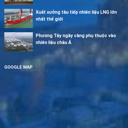
Xuất xưởng tàu tiếp nhiên liệu LNG lớn
nhất thế giới
Phương Tây ngày càng phụ thuộc vào
nhiên liệu châu Á
GOOGLE MAP