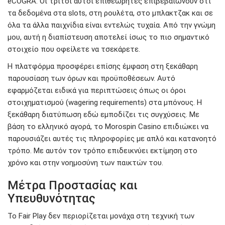
eCOGRA. Οι τρίτοι αυτοί επιθεωρητές επιβεβαιώνουν ότι
τα δεδομένα στα slots, στη ρουλέτα, στο μπλακτζακ και σε
όλα τα άλλα παιχνίδια είναι εντελώς τυχαία. Από την γνώμη
μου, αυτή η διαπίστευση αποτελεί ίσως το πιο σημαντικό
στοιχείο που οφείλετε να τσεκάρετε.
Η πλατφόρμα προσφέρει επίσης έμφαση στη ξεκάθαρη
παρουσίαση των όρων και προϋποθέσεων. Αυτό
εφαρμόζεται ειδικά για περιπτώσεις όπως οι όροι
στοιχηματισμού (wagering requirements) στα μπόνους. Η
ξεκάθαρη διατύπωση εδώ εμποδίζει τις συγχύσεις. Με
βάση το ελληνικό αγορά, το Morospin Casino επιδιώκει να
παρουσιάζει αυτές τις πληροφορίες με απλό και κατανοητό
τρόπο. Με αυτόν τον τρόπο επιδεικνύει εκτίμηση στο
χρόνο και στην νοημοσύνη των παικτών του.
Μέτρα Προστασίας και
Υπευθυνότητας
Το Fair Play δεν περιορίζεται μονάχα στη τεχνική των