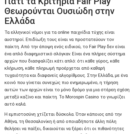
Γιατί τα Κριτήρια Fair Play
Θεωρούνται Ουσιώδη στην
Ελλάδα
Τα ελληνικοί νόμοι για τα online παιχνίδια τύχης είναι
αυστηροί. Επιδίωξη τους είναι να προστατεύουν τον
παίκτη. Από την άποψη ενός ειδικού, το Fair Play δεν είναι
ένα απλό διαφημιστικό σλόγκαν. Είναι ένα πλήρες σύστημα
αρχών που διασφαλίζει κάτι απλό: ότι κάθε γύρος, κάθε
κλήρωση, κάθε πληρωμή προέρχεται από καθαρή
τυχαιότητα και διαφανείς αλγορίθμους. Στην Ελλάδα, με ένα
κοινό που γίνεται συνεχώς πιο ενημερωμένο, η τήρηση
αυτών των αρχών είναι το μόνο δρόμο για μια στέρεη σχέση
μεταξύ καζίνο και παίκτη. Το Morospin Casino το γνωρίζει
αυτό καλά.
Η εμπιστοσύνη χτίζεται δύσκολα. Όταν κάποιος από την
Αθήνα, τη Θεσσαλονίκη ή από οποιαδήποτε άλλη πόλη
θελήσει να παίξει, δικαιούται να ξέρει ότι οι πιθανότητες