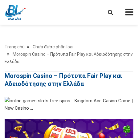
Trang chủ
Chưa được phân loại
Morospin Casino – Πρότυπα Fair Play και Αδειοδότησης στην
Ελλάδα
Morospin Casino – Πρότυπα Fair Play και
Αδειοδότησης στην Ελλάδα