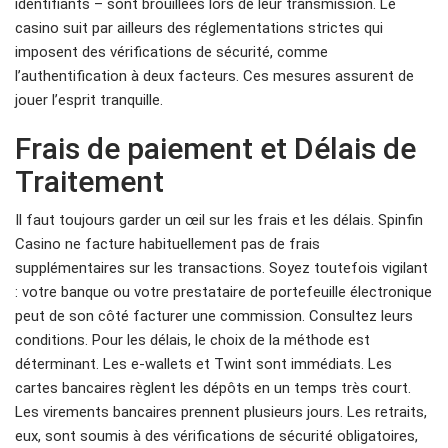
identifiants – sont brouillées lors de leur transmission. Le
casino suit par ailleurs des réglementations strictes qui
imposent des vérifications de sécurité, comme
l’authentification à deux facteurs. Ces mesures assurent de
jouer l’esprit tranquille.
Frais de paiement et Délais de
Traitement
Il faut toujours garder un œil sur les frais et les délais. Spinfin
Casino ne facture habituellement pas de frais
supplémentaires sur les transactions. Soyez toutefois vigilant
: votre banque ou votre prestataire de portefeuille électronique
peut de son côté facturer une commission. Consultez leurs
conditions. Pour les délais, le choix de la méthode est
déterminant. Les e-wallets et Twint sont immédiats. Les
cartes bancaires règlent les dépôts en un temps très court.
Les virements bancaires prennent plusieurs jours. Les retraits,
eux, sont soumis à des vérifications de sécurité obligatoires,