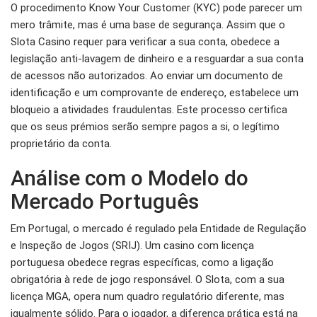
O procedimento Know Your Customer (KYC) pode parecer um
mero trâmite, mas é uma base de segurança. Assim que o
Slota Casino requer para verificar a sua conta, obedece a
legislação anti-lavagem de dinheiro e a resguardar a sua conta
de acessos não autorizados. Ao enviar um documento de
identificação e um comprovante de endereço, estabelece um
bloqueio a atividades fraudulentas. Este processo certifica
que os seus prémios serão sempre pagos a si, o legítimo
proprietário da conta.
Análise com o Modelo do
Mercado Português
Em Portugal, o mercado é regulado pela Entidade de Regulação
e Inspeção de Jogos (SRIJ). Um casino com licença
portuguesa obedece regras específicas, como a ligação
obrigatória à rede de jogo responsável. O Slota, com a sua
licença MGA, opera num quadro regulatório diferente, mas
igualmente sólido. Para o jogador, a diferença prática está na