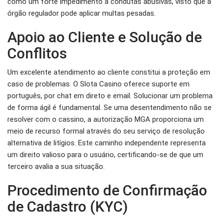
como um forte impedimento a condutas abusivas, visto que a
órgão regulador pode aplicar multas pesadas.
Apoio ao Cliente e Solução de
Conflitos
Um excelente atendimento ao cliente constitui a proteção em
caso de problemas. O Slota Casino oferece suporte em
português, por chat em direto e email. Solucionar um problema
de forma ágil é fundamental. Se uma desentendimento não se
resolver com o cassino, a autorização MGA proporciona um
meio de recurso formal através do seu serviço de resolução
alternativa de litígios. Este caminho independente representa
um direito valioso para o usuário, certificando-se de que um
terceiro avalia a sua situação.
Procedimento de Confirmação
de Cadastro (KYC)