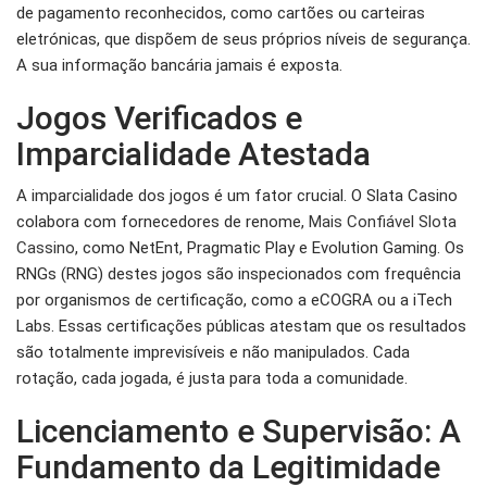
de pagamento reconhecidos, como cartões ou carteiras
eletrónicas, que dispõem de seus próprios níveis de segurança.
A sua informação bancária jamais é exposta.
Jogos Verificados e
Imparcialidade Atestada
A imparcialidade dos jogos é um fator crucial. O Slata Casino
colabora com fornecedores de renome,
Mais Confiável Slota
Cassino
, como NetEnt, Pragmatic Play e Evolution Gaming. Os
RNGs (RNG) destes jogos são inspecionados com frequência
por organismos de certificação, como a eCOGRA ou a iTech
Labs. Essas certificações públicas atestam que os resultados
são totalmente imprevisíveis e não manipulados. Cada
rotação, cada jogada, é justa para toda a comunidade.
Licenciamento e Supervisão: A
Fundamento da Legitimidade