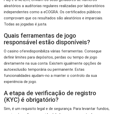
aleatórios a auditorias regulares realizadas por laboratórios
independentes como a eCOGRA. Os certificados públicos
comprovam que os resultados são aleatórios e imparciais.
Todas as jogadas é justa.
Quais ferramentas de jogo
responsável estão disponíveis?
O casino oferedisponibiliza várias ferramentas. Consegue
definir limites para depósitos, perdas ou tempo de jogo
diretamente na sua conta. Existem igualmente opções de
autoexclusão temporária ou permanente. Estas
funcionalidades ajudam-no a manter o controlo da sua
experiência de jogo.
A etapa de verificação de registro
(KYC) é obrigatório?
Sim, é um requisito legal e de segurança. Para levantar fundos,