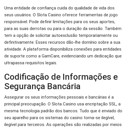
Uma entidade de confiança cuida do qualidade de vida dos
seus usuários. O Slota Casino oferece ferramentas de jogo
responsável. Pode definir limitações para os seus aportes,
para as suas derrotas ou para o duração da sessão. Também
tem a opção de solicitar autoexclusão temporariamente ou
definitivamente. Esses recursos dão-lhe domínio sobre a sua
atividade. A plataforma disponibiliza conexões para entidades
de suporte como a GamCare, evidenciando um dedicação que
ultrapassa requisitos legais.
Codificação de Informações e
Segurança Bancária
Assegurar os seus informações pessoais e bancárias é a
principal preocupação. O Slota Casino usa encriptação SSL, a
mesma tecnologia padrão dos bancos. Tudo que é enviado do
seu aparelho para os sistemas do casino torna-se ilegível,
ilegível para terceiros. As operações são realizadas por meios