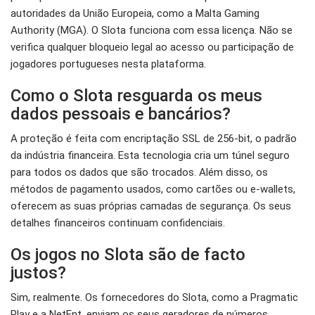
autoridades da União Europeia, como a Malta Gaming
Authority (MGA). O Slota funciona com essa licença. Não se
verifica qualquer bloqueio legal ao acesso ou participação de
jogadores portugueses nesta plataforma.
Como o Slota resguarda os meus
dados pessoais e bancários?
A proteção é feita com encriptação SSL de 256-bit, o padrão
da indústria financeira. Esta tecnologia cria um túnel seguro
para todos os dados que são trocados. Além disso, os
métodos de pagamento usados, como cartões ou e-wallets,
oferecem as suas próprias camadas de segurança. Os seus
detalhes financeiros continuam confidenciais.
Os jogos no Slota são de facto
justos?
Sim, realmente. Os fornecedores do Slota, como a Pragmatic
Play e a NetEnt, enviam os seus geradores de números