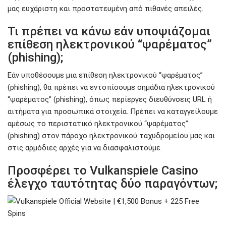
μας ευχάριστη και προστατευμένη από πιθανές απειλές.
Τι πρέπει να κάνω εάν υποψιάζομαι
επίθεση ηλεκτρονικού “ψαρέματος”
(phishing);
Εάν υποθέσουμε μια επίθεση ηλεκτρονικού “ψαρέματος”
(phishing), θα πρέπει να εντοπίσουμε σημάδια ηλεκτρονικού
“ψαρέματος” (phishing), όπως περίεργες διευθύνσεις URL ή
αιτήματα για προσωπικά στοιχεία. Πρέπει να καταγγείλουμε
αμέσως το περιστατικό ηλεκτρονικού “ψαρέματος”
(phishing) στον πάροχο ηλεκτρονικού ταχυδρομείου μας και
στις αρμόδιες αρχές για να διασφαλιστούμε.
Προσφέρει το Vulkanspiele Casino
έλεγχο ταυτότητας δύο παραγόντων;