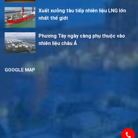
Xuất xưởng tàu tiếp nhiên liệu LNG lớn
nhất thế giới
Phương Tây ngày càng phụ thuộc vào
nhiên liệu châu Á
GOOGLE MAP