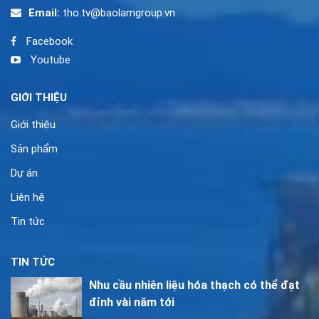
Email:
tho.tv@baolamgroup.vn
Facebook
Youtube
GIỚI THIỆU
Giới thiệu
Sản phẩm
Dự án
Liên hệ
Tin tức
TIN TỨC
Nhu cầu nhiên liệu hóa thạch có thể đạt
đỉnh vài năm tới