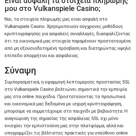
Είναι ασφαλή τα στοιχεία πληρωμής
μου στο Vulkanspiele Casino;
Ναι, τα στοιχεία πληρωμής μας είναι ασφαλή στο
Vulkanspiele Casino. Χρησιμοποιούν σύγχρονες μεθόδους
κρυπτογράφησης για ασφαλείς συναλλαγές, διασφαλίζοντας
ότι τα οικονομικά μας στοιχεία παραμένουν προστατευμένα
από μη εξουσιοδοτημένη πρόσβαση και διατηρώντας υψηλό
επίπεδο απορρήτου και ασφάλειας.
Σύναψη
Συμπερασματικά, η εφαρμογή λεπτομερούς προστασίας SSL
στο Vulkanspiele Casino βελτιώνει σημαντικά την εμπειρία
μας στα online παιχνίδια. Προστατεύοντας τα προσωπικά
και οικονομικά μας δεδομένα με ισχυρή κρυπτογράφηση,
μπορούμε να συμμετέχουμε στο παιχνίδι με βεβαιότητα. Η
αναγνώριση της σημασίας της ασφάλειας SSL όχι μόνο
ενισχύει την εμπιστοσύνη μας στην πλατφόρμα, αλλά και
υπογραμμίζει τις βέλτιστες πρακτικές για υπεύθυνο online