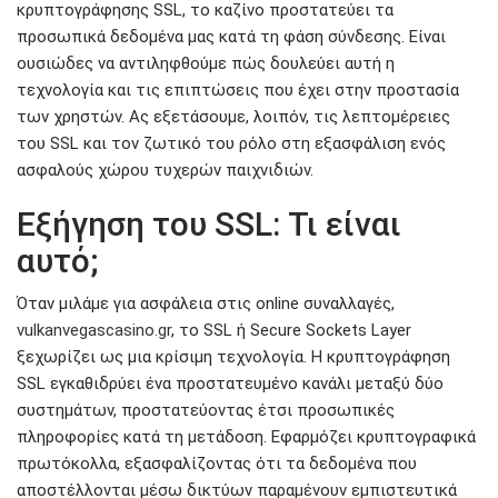
κρυπτογράφησης SSL, το καζίνο προστατεύει τα
προσωπικά δεδομένα μας κατά τη φάση σύνδεσης. Είναι
ουσιώδες να αντιληφθούμε πώς δουλεύει αυτή η
τεχνολογία και τις επιπτώσεις που έχει στην προστασία
των χρηστών. Ας εξετάσουμε, λοιπόν, τις λεπτομέρειες
του SSL και τον ζωτικό του ρόλο στη εξασφάλιση ενός
ασφαλούς χώρου τυχερών παιχνιδιών.
Εξήγηση του SSL: Τι είναι
αυτό;
Όταν μιλάμε για ασφάλεια στις online συναλλαγές,
vulkanvegascasino.gr
, το SSL ή Secure Sockets Layer
ξεχωρίζει ως μια κρίσιμη τεχνολογία. Η κρυπτογράφηση
SSL εγκαθιδρύει ένα προστατευμένο κανάλι μεταξύ δύο
συστημάτων, προστατεύοντας έτσι προσωπικές
πληροφορίες κατά τη μετάδοση. Εφαρμόζει κρυπτογραφικά
πρωτόκολλα, εξασφαλίζοντας ότι τα δεδομένα που
αποστέλλονται μέσω δικτύων παραμένουν εμπιστευτικά