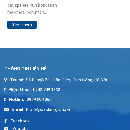
Nederland Aan
dat spelers hun bonussen
schließt die Lücke bis
Bonusdeadlines
maximaal benutten.
zum Beginn der zweiten
Daarom is er nu een
Hälfte, gestaltet aus
Xem thêm
systeem met expiry
angespannter
alerts. Deze herinneringen
garanderen dat je geen
waardevolle bonussen of
gratis spins meer mist.
Hier ontdek je hoe
THÔNG TIN LIÊN HỆ
Trụ sở:
Số 8, ngõ 28, Trần Điền, Định Công, Hà Nội
Điện thoại:
0243.748.1338
Hotline:
0979.599.066
Email:
tho.tv@baolamgroup.vn
Facebook
Youtube