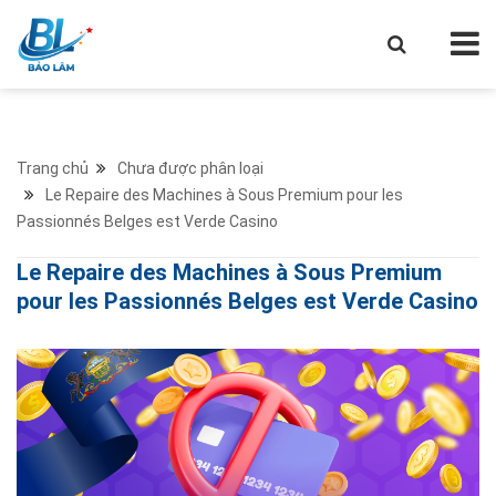
Trang chủ
Chưa được phân loại
Le Repaire des Machines à Sous Premium pour les
Passionnés Belges est Verde Casino
Le Repaire des Machines à Sous Premium
pour les Passionnés Belges est Verde Casino