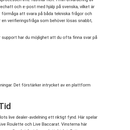
livechatt och e-post med hjälp på svenska, vilket är
har förmåga att svara på båda tekniska frågor och
 en verifieringsfråga som behöver lösas snabbt,
support har du möjlighet att du ofta finna svar på
ingar. Det förstärker intrycket av en plattform
Tid
ots live dealer-avdelning ett riktigt fynd. Här spelar
 Live Roulette och Live Baccarat. Vinsterna här