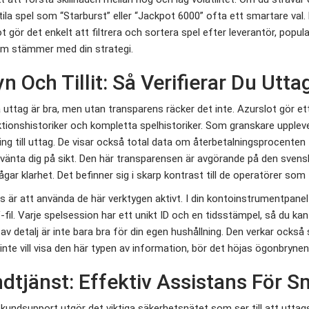
tila spel som “Starburst” eller “Jackpot 6000” ofta ett smartare val.
t gör det enkelt att filtrera och sortera spel efter leverantör, popula
om stämmer med din strategi.
yn Och Tillit: Så Verifierar Du Utt
uttag är bra, men utan transparens räcker det inte. Azurslot gör ett b
tionshistoriker och kompletta spelhistoriker. Som granskare upplever
ing till uttag. De visar också total data om återbetalningsprocenten f
vänta dig på sikt. Den här transparensen är avgörande på den svens
ågar klarhet. Det befinner sig i skarp kontrast till de operatörer som 
ps är att använda de här verktygen aktivt. I din kontoinstrumentpane
fil. Varje spelsession har ett unikt ID och en tidsstämpel, så du kan k
av detalj är inte bara bra för din egen hushållning. Den verkar också 
inte vill visa den här typen av information, bör det höjas ögonbrynen
dtjänst: Effektiv Assistans För S
kundsupport utgör det viktiga säkerhetsnätet som ser till att uttags