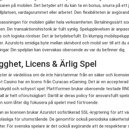
aren på mobilen. Det betyder att du kan ta en bonus, snurra på ett j
lplatsen, vardagsrummet eller arbetet. Den flexibiliteten är avgörand
assningen för mobilen gäller hela verksamheten. Betalningssätt som
en. Din transaktionshistorik är fullt synlig. Spelupplevelsen är an
 och logiska rörelser. Det är betydelsefullt. En klumpig mobilspelupp
er. Azurslots smidiga byte mellan skrivbord och mobil ser till att du al
ningar. Din spelplan kan övervakas oberoende av var du befinner dig.
gghet, Licens & Ärlig Spel
nster är värdelösa om de inte härstammar från en säker och licensierad 
t Casino har en licens från Curacao eGaming. Det är en accepterad t
skydd och schysst spel. Plattformen brukar oberoende testade RNG:e
all är helt oförutsägbart. Därtill är deras policy för ansvarsfullt spe
n som låter dig fokusera på spelet med förtroende.
an av licensen brukar Azurslot sofistikerad SSL-kryptering för att vä
 oläsliga för utomstående. De genomför också periodiska säkerhetsk
er. För svenska spelare är det också avgörande att de respekterar 