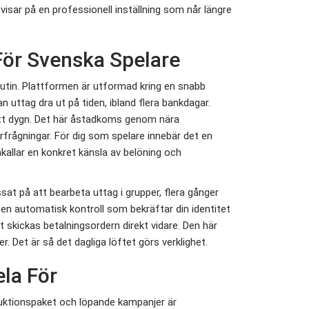
visar på en professionell inställning som når längre
 För Svenska Spelare
rutin. Plattformen är utformad kring en snabb
n uttag dra ut på tiden, ibland flera bankdagar.
ett dygn. Det här åstadkoms genom nära
frågningar. För dig som spelare innebär det en
kallar en konkret känsla av belöning och
sat på att bearbeta uttag i grupper, flera gånger
r en automatisk kontroll som bekräftar din identitet
rt skickas betalningsordern direkt vidare. Den här
. Det är så det dagliga löftet görs verklighet.
la För
oduktionspaket och löpande kampanjer är