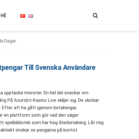
 HỆ
la Dagar
tpengar Till Svenska Användare
na upptäcka mönster. En hel del snackar om
ng På Azurslot Kasino Live
skiljer sig. De skickar
. Efter att ha gått igenom betalningar,
är en plattform som gör vad den säger.
t spelbibliotek som har hög återbetalning. Låt mig
m faktiskt önskar se pengarna på kontot.