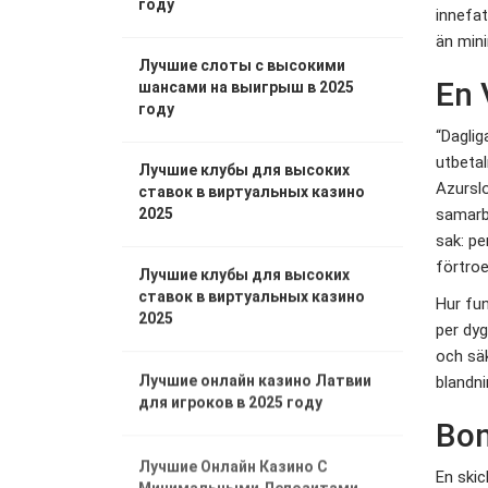
году
innefat
än mini
Лучшие слоты с высокими
En 
шансами на выигрыш в 2025
году
“Daglig
utbetal
Лучшие клубы для высоких
Azurslo
ставок в виртуальных казино
2025
samarbe
sak: pe
förtroe
Лучшие клубы для высоких
ставок в виртуальных казино
Hur fun
2025
per dyg
och säk
Лучшие онлайн казино Латвии
blandni
для игроков в 2025 году
Bon
Лучшие Онлайн Казино С
En skic
Минимальными Депозитами