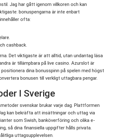
finstil. Jag har gått igenom villkoren och kan
ktigaste: bonuspengarna är inte enbart
innehåller ofta:
lare.
och cashback.
rna. Det viktigaste är att alltid, utan undantag läsa
ndra är tillämpbara på live casino. Azurslot är
kt positionera dina bonusspinn på spelen med högst
ertera bonusen till verkligt uttagbara pengar.
der I Sverige
gsmetoder svenskar brukar varje dag. Plattformen
Jag kan bekräfta att insättningar och uttag via
rianter som Swish, banköverföring och olika e-
, så dina finansiella uppgifter hålls privata.
litliga uttagsupplevelsen.