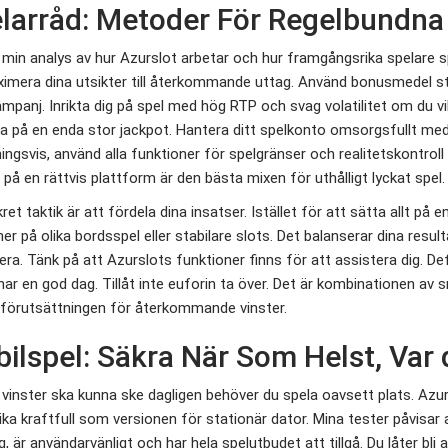
larråd: Metoder För Regelbundna
 min analys av hur Azurslot arbetar och hur framgångsrika spelare 
imera dina utsikter till återkommande uttag. Använd bonusmedel str
ampanj. Inrikta dig på spel med hög RTP och svag volatilitet om du vi
ta på en enda stor jackpot. Hantera ditt spelkonto omsorgsfullt me
ingsvis, använd alla funktioner för spelgränser och realitetskontroll
 på en rättvis plattform är den bästa mixen för uthålligt lyckat spel.
ret taktik är att fördela dina insatser. Istället för att sätta allt på en
er på olika bordsspel eller stabilare slots. Det balanserar dina resu
era. Tänk på att Azurslots funktioner finns för att assistera dig. De
har en god dag. Tillåt inte euforin ta över. Det är kombinationen av
 förutsättningen för återkommande vinster.
ilspel: Säkra När Som Helst, Var 
 vinster ska kunna ske dagligen behöver du spela oavsett plats. Azur
lika kraftfull som versionen för stationär dator. Mina tester påvis
g, är användarvänligt och har hela spelutbudet att tillgå. Du låter bli 