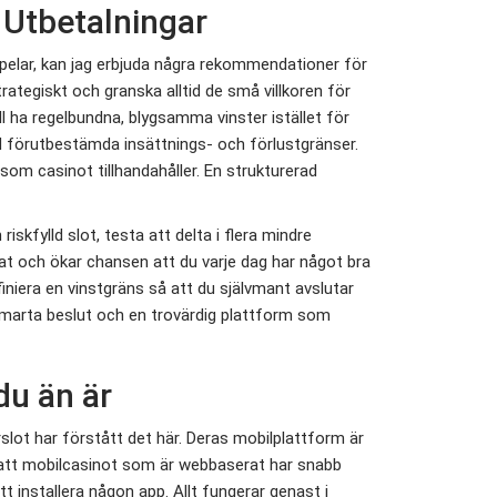
 Utbetalningar
spelar, kan jag erbjuda några rekommendationer för
ategiskt och granska alltid de små villkoren för
ll ha regelbundna, blygsamma vinster istället för
d förutbestämda insättnings- och förlustgränser.
 som casinot tillhandahåller. En strukturerad
 riskfylld slot, testa att delta i flera mindre
ltat och ökar chansen att du varje dag har något bra
finiera en vinstgräns så att du självmant avslutar
 smarta beslut och en trovärdig plattform som
du än är
slot har förstått det här. Deras mobilplattform är
ar att mobilcasinot som är webbaserat har snabb
att installera någon app. Allt fungerar genast i