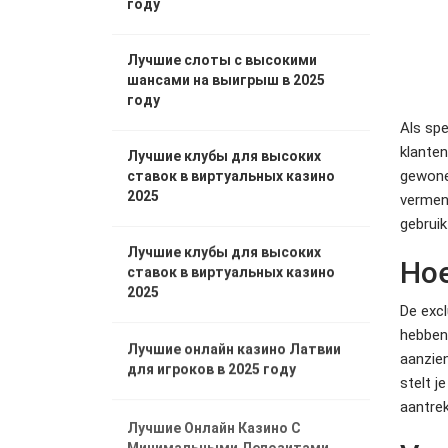
году
Лучшие слоты с высокими
шансами на выигрыш в 2025
году
Als spe
klanten
Лучшие клубы для высоких
gewone 
ставок в виртуальных казино
2025
vermeni
gebruik
Лучшие клубы для высоких
Hoe
ставок в виртуальных казино
2025
De excl
hebben 
Лучшие онлайн казино Латвии
aanzien
для игроков в 2025 году
stelt j
aantrek
Лучшие Онлайн Казино С
Минимальными Депозитами