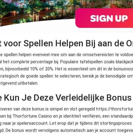
 voor Spellen Helpen Bij aan de 
ke spellen helpen evenveel mee om aan de omsetvereisten te voldoen
 het complete percentage bij. Populaire tafelspellen zoals blackja
en, bijvoorbeeld 10% of 20%. Het is essentieel om dit in de bonusvo
rategisch de goede spellen te selecteren, bereik je de benodigde omz
tgevend uitbetalen.
 Kun Je Deze Verleidelijke Bonus
iveren van deze bonus is simpel en vlot geregeld
https://thorsfortu
n bij Thorfortune Casino en je identiteit verifiëren, een standaard
g naar je spelersaccount. Let erop dat je tijdens dit stortingsproc
d. De bonus wordt vervolgens automatisch aan je account toegevoe