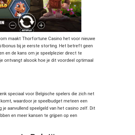
 Hierom maakt Thorfortune Casino het voor nieuwe
tbonus bij je eerste storting. Het betreft geen
en en de kans om je speelplezier direct te
 je ontvangt alsook hoe je dit voordeel optimaal
k speciaal voor Belgische spelers die zich net
ing komt, waardoor je speelbudget meteen een
jg je aanvullend speelgeld van het casino zelf. Dit
 hebben en meer kansen te grijpen op een