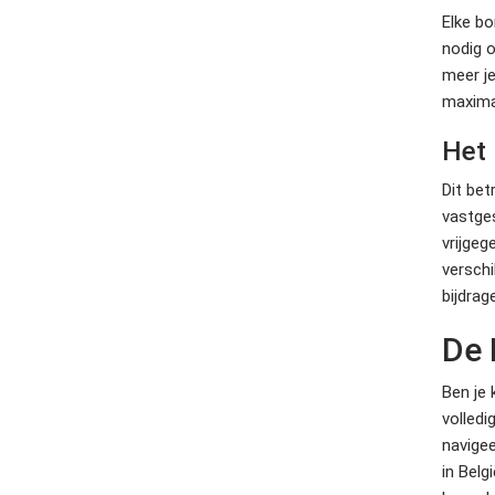
Elke bo
nodig o
meer je
maximal
Het 
Dit bet
vastges
vrijgeg
verschi
bijdrag
De 
Ben je 
volledi
navigee
in Belg