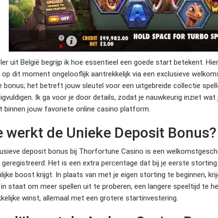
ler uit België begrijp ik hoe essentieel een goede start betekent.
 op dit moment ongelooflijk aantrekkelijk via een exclusieve welkoms
bonus; het betreft jouw sleutel voor een uitgebreide collectie spell
gvuldigen. Ik ga voor je door details, zodat je nauwkeurig inziet wat
t binnen jouw favoriete online casino platform.
 werkt de Unieke Deposit Bonus?
usieve deposit bonus bij Thorfortune Casino is een welkomstgeschen
geregistreerd. Het is een extra percentage dat bij je eerste stort
lijke boost krijgt. In plaats van met je eigen storting te beginnen, kri
e in staat om meer spellen uit te proberen, een langere speeltijd te
kelijke winst, allemaal met een grotere startinvestering.