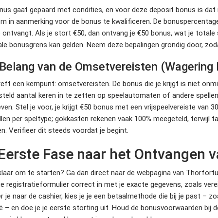
nus gaat gepaard met condities, en voor deze deposit bonus is dat 
m in aanmerking voor de bonus te kwalificeren. De bonuspercentages
 ontvangt. Als je stort €50, dan ontvang je €50 bonus, wat je totale
e bonusgrens kan gelden. Neem deze bepalingen grondig door, zodat
Belang van de Omsetvereisten (Wagering
reft een kernpunt: omsetvereisten. De bonus die je krijgt is niet on
teld aantal keren in te zetten op speelautomaten of andere spelle
even. Stel je voor, je krijgt €50 bonus met een vrijspeelvereiste van 
llen per speltype; gokkasten rekenen vaak 100% meegeteld, terwijl t
en. Verifieer dit steeds voordat je begint.
Eerste Fase naar het Ontvangen 
klaar om te starten? Ga dan direct naar de webpagina van Thorfortu
ge registratieformulier correct in met je exacte gegevens, zoals vere
r je naar de cashier, kies je je een betaalmethode die bij je past – 
ië – en doe je je eerste storting uit. Houd de bonusvoorwaarden bij