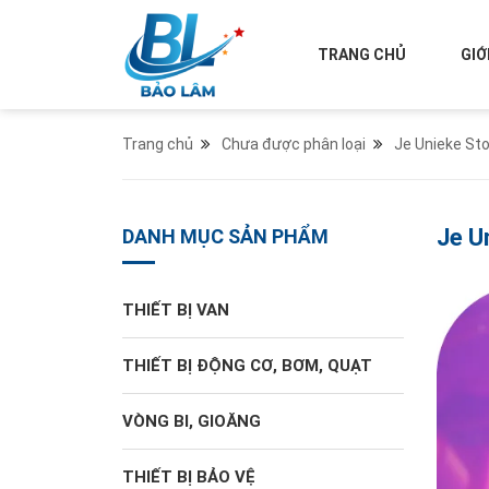
TRANG CHỦ
GIỚ
Trang chủ
Chưa được phân loại
Je Unieke Sto
Je U
DANH MỤC SẢN PHẨM
THIẾT BỊ VAN
THIẾT BỊ ĐỘNG CƠ, BƠM, QUẠT
VÒNG BI, GIOĂNG
THIẾT BỊ BẢO VỆ