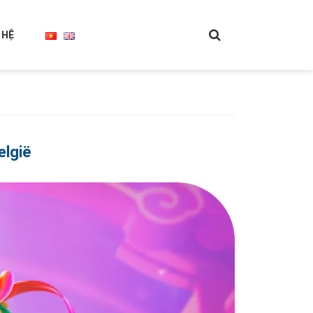
 HỆ
elgië