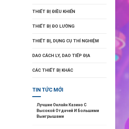
THIẾT BỊ ĐIỀU KHIỂN
THIẾT BỊ ĐO LƯỜNG
THIẾT BỊ, DỤNG CỤ THÍ NGHIỆM
DAO CÁCH LY, DAO TIẾP ĐỊA
CÁC THIẾT BỊ KHÁC
TIN TỨC MỚI
Лучшие Онлайн Казино С
Высокой Отдачей И Большими
Выигрышами