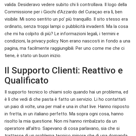
valida. Desideravo vedere subito chi li controllava. Il logo della
Commissione per i Giochi d’Azzardo del Curaçao era lì, ben
visibile. Mi sono sentito un po’ più tranquillo. Il sito stesso era
ordinato, senza troppi lampi o pubblicità invadenti. Ma la cosa
che mi ha colpito di più? Le informazioni legali, i termini e
condizioni, la privacy policy. Non erano nascosti in fondo a una
pagina, ma facilmente raggiungibili. Per uno come me che ci
tiene, è stato un buon inizio.
Il Supporto Clienti: Reattivo e
Qualificato
Il supporto tecnico lo chiami solo quando hai un problema, ed
è lì che vedi di che pasta è fatto un servizio. Li ho contattati
un paio di volte, una per mail e una in chat live. Hanno risposto
in fretta, in un italiano perfetto. Ma sopra ogni cosa, hanno
risolto la mia questione. Non mi hanno rimbalzato da un
operatore all’altro. Sapevano di cosa parlavano, sia che si
trattasse di un problema tecnico minore che di una domanda