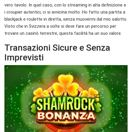
vero tavolo. In quel caso, con lo streaming in alta definizione e
i croupier autentici, ci si avvicina molto. Ho fatto una partita a
blackjack e roulette in diretta, senza muovermi dal mio salotto.
Visto che in Svizzera a volte si deve fare un percorso per
trovare un casinò terrestre, questa facilità ha un suo valore.
Transazioni Sicure e Senza
Imprevisti