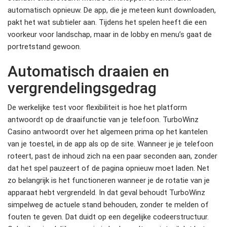
automatisch opnieuw. De app, die je meteen kunt downloaden,
pakt het wat subtieler aan. Tijdens het spelen heeft die een
voorkeur voor landschap, maar in de lobby en menu’s gaat de
portretstand gewoon.
Automatisch draaien en
vergrendelingsgedrag
De werkelijke test voor flexibiliteit is hoe het platform
antwoordt op de draaifunctie van je telefoon. TurboWinz
Casino antwoordt over het algemeen prima op het kantelen
van je toestel, in de app als op de site. Wanneer je je telefoon
roteert, past de inhoud zich na een paar seconden aan, zonder
dat het spel pauzeert of de pagina opnieuw moet laden. Net
zo belangrijk is het functioneren wanneer je de rotatie van je
apparaat hebt vergrendeld. In dat geval behoudt TurboWinz
simpelweg de actuele stand behouden, zonder te melden of
fouten te geven. Dat duidt op een degelijke codeerstructuur.