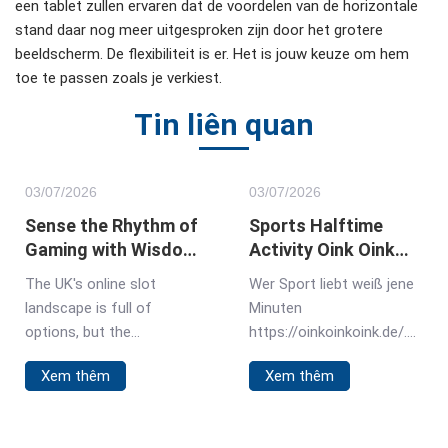
een tablet zullen ervaren dat de voordelen van de horizontale
stand daar nog meer uitgesproken zijn door het grotere
beeldscherm. De flexibiliteit is er. Het is jouw keuze om hem
toe te passen zoals je verkiest.
Tin liên quan
03/
07
/2026
03/
07
/2026
Sense the Rhythm of
Sports Halftime
Gaming with Wisdom
Activity Oink Oink
of Athena Slot in UK
Oink Slot During
The UK's online slot
Wer Sport liebt weiß jene
Breaks in Germany
landscape is full of
Minuten
options, but the
https://oinkoinkoink.de/.
Wisdomofathenaslot
Eine Halbzeitpause zählt
Xem thêm
Xem thêm
creates its own space.
herunter, und man ist auf
This isn't a game about
der Suche nach einer
mindless spinning. It pulls
Unterhaltung, die die