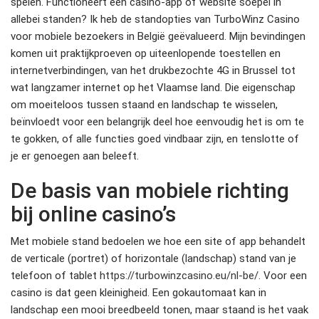
spelen. Functioneert een casino-app of website soepel in
allebei standen? Ik heb de standopties van TurboWinz Casino
voor mobiele bezoekers in België geëvalueerd. Mijn bevindingen
komen uit praktijkproeven op uiteenlopende toestellen en
internetverbindingen, van het drukbezochte 4G in Brussel tot
wat langzamer internet op het Vlaamse land. Die eigenschap
om moeiteloos tussen staand en landschap te wisselen,
beïnvloedt voor een belangrijk deel hoe eenvoudig het is om te
te gokken, of alle functies goed vindbaar zijn, en tenslotte of
je er genoegen aan beleeft.
De basis van mobiele richting
bij online casino’s
Met mobiele stand bedoelen we hoe een site of app behandelt
de verticale (portret) of horizontale (landschap) stand van je
telefoon of tablet
https://turbowinzcasino.eu/nl-be/
. Voor een
casino is dat geen kleinigheid. Een gokautomaat kan in
landschap een mooi breedbeeld tonen, maar staand is het vaak