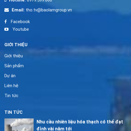
Email:
tho.tv@baolamgroup.vn
Facebook
Youtube
GIỚI THIỆU
Giới thiệu
Sản phẩm
Dự án
Liên hệ
Tin tức
TIN TỨC
Nhu cầu nhiên liệu hóa thạch có thể đạt
đỉnh vài năm tới