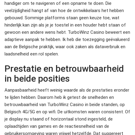
handiger om te navigeren of een opname te doen. Die
veelzijdigheid hangt af van hoe de ontwikkelaars het hebben
gebouwd. Sommige platforms staan geen keuze toe, wat
hinderlijk kan zijn als je je toestel in een houder hebt staan of
gewoon een andere wens hebt. TurboWinz Casino beweert een
adaptieve aanpak te hebben. Ik heb die toezegging geëvalueerd
aan de Belgische praktijk, waar ook zaken als dataverbruik en
laadsnelheid een rol spelen.
Prestatie en betrouwbaarheid
in beide posities
Aanpasbaarheid heeft weinig waarde als de prestaties eronder
te lijden hebben. Daarom heb ik getest de snelheden en
betrouwbaarheid van TurboWinz Casino in beide standen, op
Belgisch 4G/5G en op wifi. De uitkomsten waren consistent. Of
je display nu staand of horizontaal stond ingesteld, de
oplaadtijden van games en de reactiesnelheid van de
gebruikersomgeving waren vrijwel hetzelfde. Dat suggereert