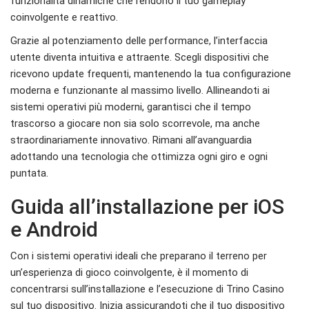
funzionalità dinamiche che rendono il tuo gameplay
coinvolgente e reattivo.
Grazie al potenziamento delle performance, l’interfaccia
utente diventa intuitiva e attraente. Scegli dispositivi che
ricevono update frequenti, mantenendo la tua configurazione
moderna e funzionante al massimo livello. Allineandoti ai
sistemi operativi più moderni, garantisci che il tempo
trascorso a giocare non sia solo scorrevole, ma anche
straordinariamente innovativo. Rimani all’avanguardia
adottando una tecnologia che ottimizza ogni giro e ogni
puntata.
Guida all’installazione per iOS
e Android
Con i sistemi operativi ideali che preparano il terreno per
un’esperienza di gioco coinvolgente, è il momento di
concentrarsi sull’installazione e l’esecuzione di Trino Casino
sul tuo dispositivo. Inizia assicurandoti che il tuo dispositivo