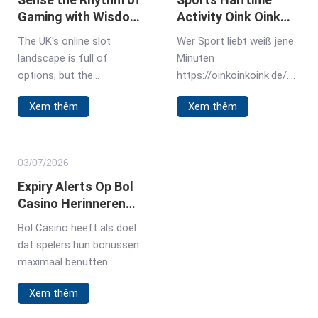
Gaming with Wisdom
Activity Oink Oink
of Athena Slot in UK
Oink Slot During
The UK's online slot
Wer Sport liebt weiß jene
Breaks in Germany
landscape is full of
Minuten
options, but the
https://oinkoinkoink.de/.
Wisdomofathenaslot
Eine Halbzeitpause zählt
Xem thêm
Xem thêm
creates its own space.
herunter, und man ist auf
This isn't a game about
der Suche nach einer
mindless spinning. It pulls
Unterhaltung, die die
you into a world of
Spannung aufrechterhält.
03/
07
/2026
ancient strategy, where
Dieser Oink Oink Oink Slot
Expiry Alerts Op Bol
your choices feel
erweist sich für viele
Casino Herinneren
connected
deutsche Fans in dieser
Inwoners van
Bol Casino heeft als doel
Hinsicht bewährt. Der Slot
Nederland Aan
dat spelers hun bonussen
schließt die Lücke bis
Bonusdeadlines
maximaal benutten.
zum Beginn der zweiten
Daarom is er nu een
Hälfte, gestaltet aus
Xem thêm
systeem met expiry
angespannter
alerts. Deze herinneringen