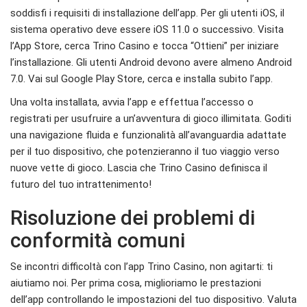
soddisfi i requisiti di installazione dell’app. Per gli utenti iOS, il
sistema operativo deve essere iOS 11.0 o successivo. Visita
l’App Store, cerca Trino Casino e tocca “Ottieni” per iniziare
l’installazione. Gli utenti Android devono avere almeno Android
7.0. Vai sul Google Play Store, cerca e installa subito l’app.
Una volta installata, avvia l’app e effettua l’accesso o
registrati per usufruire a un’avventura di gioco illimitata. Goditi
una navigazione fluida e funzionalità all’avanguardia adattate
per il tuo dispositivo, che potenzieranno il tuo viaggio verso
nuove vette di gioco. Lascia che Trino Casino definisca il
futuro del tuo intrattenimento!
Risoluzione dei problemi di
conformità comuni
Se incontri difficoltà con l’app Trino Casino, non agitarti: ti
aiutiamo noi. Per prima cosa, miglioriamo le prestazioni
dell’app controllando le impostazioni del tuo dispositivo. Valuta