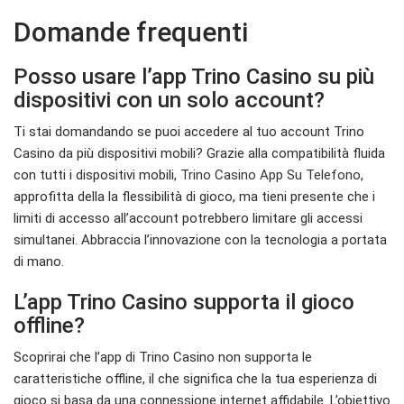
Domande frequenti
Posso usare l’app Trino Casino su più
dispositivi con un solo account?
Ti stai domandando se puoi accedere al tuo account Trino
Casino da più dispositivi mobili? Grazie alla compatibilità fluida
con tutti i dispositivi mobili,
Trino Casino App Su Telefono
,
approfitta della la flessibilità di gioco, ma tieni presente che i
limiti di accesso all’account potrebbero limitare gli accessi
simultanei. Abbraccia l’innovazione con la tecnologia a portata
di mano.
L’app Trino Casino supporta il gioco
offline?
Scoprirai che l’app di Trino Casino non supporta le
caratteristiche offline, il che significa che la tua esperienza di
gioco si basa da una connessione internet affidabile. L’obiettivo