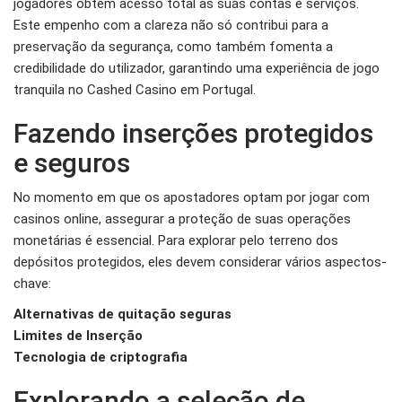
jogadores obtêm acesso total às suas contas e serviços.
Este empenho com a clareza não só contribui para a
preservação da segurança, como também fomenta a
credibilidade do utilizador, garantindo uma experiência de jogo
tranquila no Cashed Casino em Portugal.
Fazendo inserções protegidos
e seguros
No momento em que os apostadores optam por jogar com
casinos online, assegurar a proteção de suas operações
monetárias é essencial. Para explorar pelo terreno dos
depósitos protegidos, eles devem considerar vários aspectos-
chave:
Alternativas de quitação seguras
Limites de Inserção
Tecnologia de criptografia
Explorando a seleção de