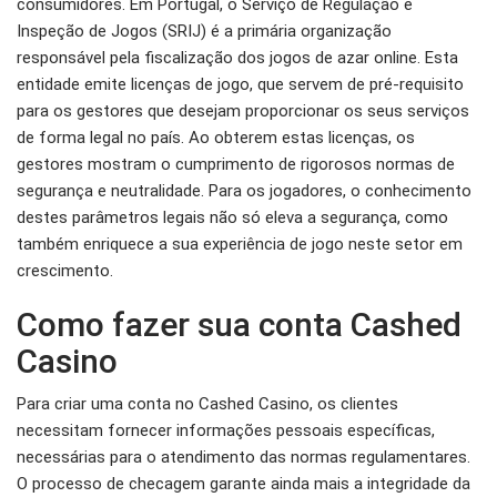
consumidores. Em Portugal, o Serviço de Regulação e
Inspeção de Jogos (SRIJ) é a primária organização
responsável pela fiscalização dos jogos de azar online. Esta
entidade emite licenças de jogo, que servem de pré-requisito
para os gestores que desejam proporcionar os seus serviços
de forma legal no país. Ao obterem estas licenças, os
gestores mostram o cumprimento de rigorosos normas de
segurança e neutralidade. Para os jogadores, o conhecimento
destes parâmetros legais não só eleva a segurança, como
também enriquece a sua experiência de jogo neste setor em
crescimento.
Como fazer sua conta Cashed
Casino
Para criar uma conta no Cashed Casino, os clientes
necessitam fornecer informações pessoais específicas,
necessárias para o atendimento das normas regulamentares.
O processo de checagem garante ainda mais a integridade da