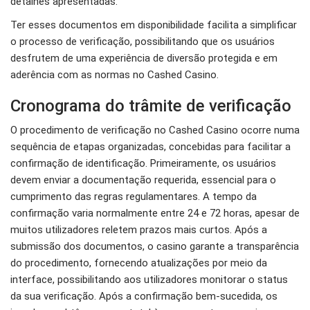
detalhes apresentadas.
Ter esses documentos em disponibilidade facilita a simplificar
o processo de verificação, possibilitando que os usuários
desfrutem de uma experiência de diversão protegida e em
aderência com as normas no Cashed Casino.
Cronograma do trâmite de verificação
O procedimento de verificação no Cashed Casino ocorre numa
sequência de etapas organizadas, concebidas para facilitar a
confirmação de identificação. Primeiramente, os usuários
devem enviar a documentação requerida, essencial para o
cumprimento das regras regulamentares. A tempo da
confirmação varia normalmente entre 24 e 72 horas, apesar de
muitos utilizadores reletem prazos mais curtos. Após a
submissão dos documentos, o casino garante a transparência
do procedimento, fornecendo atualizações por meio da
interface, possibilitando aos utilizadores monitorar o status
da sua verificação. Após a confirmação bem-sucedida, os