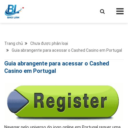
Trang chủ
Chưa được phân loại
Guia abrangente para acessar o Cashed Casino em Portugal
Guia abrangente para acessar o Cashed
Casino em Portugal
Navegar pelo universo do jogo online em Portugal requer uma