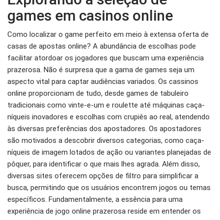
games em casinos online
Como localizar o game perfeito em meio à extensa oferta de
casas de apostas online? A abundância de escolhas pode
facilitar atordoar os jogadores que buscam uma experiência
prazerosa. Não é surpresa que a gama de games seja um
aspecto vital para captar audiências variados. Os cassinos
online proporcionam de tudo, desde games de tabuleiro
tradicionais como vinte-e-um e roulette até máquinas caça-
níqueis inovadores e escolhas com crupiês ao real, atendendo
às diversas preferências dos apostadores. Os apostadores
são motivados a descobrir diversos categorias, como caça-
níqueis de imagem lotados de ação ou variantes planejadas de
pôquer, para identificar o que mais lhes agrada. Além disso,
diversas sites oferecem opções de filtro para simplificar a
busca, permitindo que os usuários encontrem jogos ou temas
específicos. Fundamentalmente, a essência para uma
experiência de jogo online prazerosa reside em entender os