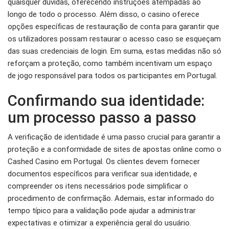
quaisquer dúvidas, oferecendo instruções atempadas ao
longo de todo o processo. Além disso, o casino oferece
opções específicas de restauração de conta para garantir que
os utilizadores possam restaurar o acesso caso se esqueçam
das suas credenciais de login. Em suma, estas medidas não só
reforçam a proteção, como também incentivam um espaço
de jogo responsável para todos os participantes em Portugal.
Confirmando sua identidade:
um processo passo a passo
A verificação de identidade é uma passo crucial para garantir a
proteção e a conformidade de sites de apostas online como o
Cashed Casino em Portugal. Os clientes devem fornecer
documentos específicos para verificar sua identidade, e
compreender os itens necessários pode simplificar o
procedimento de confirmação. Ademais, estar informado do
tempo típico para a validação pode ajudar a administrar
expectativas e otimizar a experiência geral do usuário.