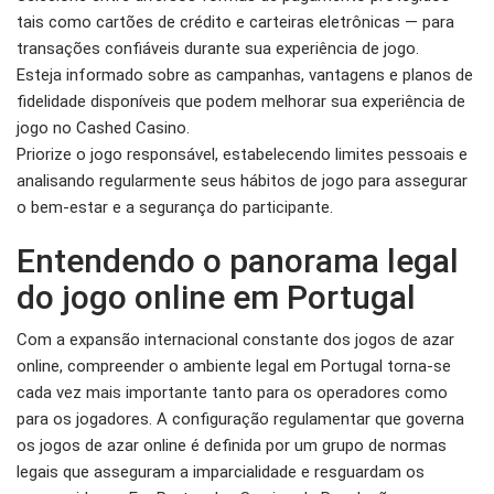
tais como cartões de crédito e carteiras eletrônicas — para
transações confiáveis durante sua experiência de jogo.
Esteja informado sobre as campanhas, vantagens e planos de
fidelidade disponíveis que podem melhorar sua experiência de
jogo no Cashed Casino.
Priorize o jogo responsável, estabelecendo limites pessoais e
analisando regularmente seus hábitos de jogo para assegurar
o bem-estar e a segurança do participante.
Entendendo o panorama legal
do jogo online em Portugal
Com a expansão internacional constante dos jogos de azar
online, compreender o ambiente legal em Portugal torna-se
cada vez mais importante tanto para os operadores como
para os jogadores. A configuração regulamentar que governa
os jogos de azar online é definida por um grupo de normas
legais que asseguram a imparcialidade e resguardam os