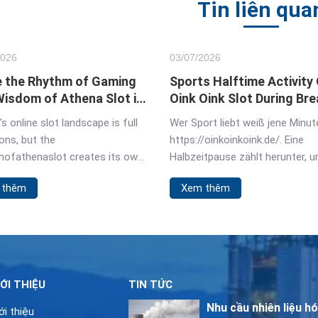
Tin liên qua
2026
03/
07
/2026
 the Rhythm of Gaming
Sports Halftime Activity
Wisdom of Athena Slot in
Oink Oink Slot During Bre
Germany
s online slot landscape is full
Wer Sport liebt weiß jene Minut
ons, but the
https://oinkoinkoink.de/. Eine
ofathenaslot creates its own
Halbzeitpause zählt herunter, 
This isn't a game about
ist auf der Suche nach einer
 thêm
Xem thêm
s spinning. It pulls you into a
Unterhaltung, die die Spannung
f ancient strategy, where your
aufrechterhält. Dieser Oink Oink
s feel connected
Slot erweist sich für viele deut
Fans in dieser Hinsicht bewährt
Slot schließt die Lücke bis zum
der zweiten Hälfte, gestaltet a
IỚI THIỆU
TIN TỨC
angespannter
Nhu cầu nhiên liệu h
ới thiệu