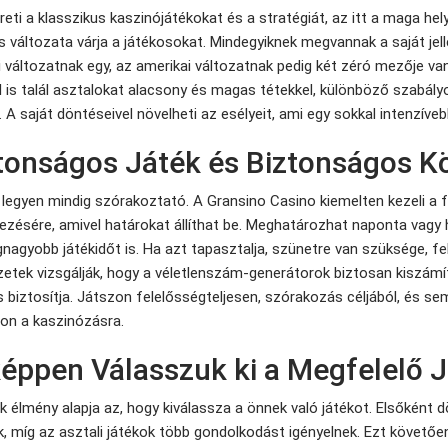
reti a klasszikus kaszinójátékokat és a stratégiát, az itt a maga hely
változata várja a játékosokat. Mindegyiknek megvannak a saját jelle
 változatnak egy, az amerikai változatnak pedig két zéró mezője van,
l is talál asztalokat alacsony és magas tétekkel, különböző szabál
 A saját döntéseivel növelheti az esélyeit, ami egy sokkal intenzíveb
tonságos Játék és Biztonságos K
 legyen mindig szórakoztató. A Gransino Casino kiemelten kezeli a 
ezésére, amivel határokat állíthat be. Meghatározhat naponta vagy he
gnagyobb játékidőt is. Ha azt tapasztalja, szünetre van szüksége, fe
etek vizsgálják, hogy a véletlenszám-generátorok biztosan kiszámít
 biztosítja. Játszon felelősségteljesen, szórakozás céljából, és
on a kaszinózásra.
éppen Válasszuk ki a Megfelelő 
 élmény alapja az, hogy kiválassza a önnek való játékot. Elsőként dö
k, míg az asztali játékok több gondolkodást igényelnek. Ezt követőe