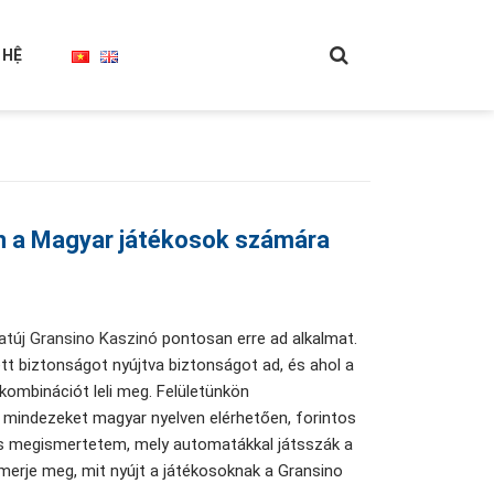
 HỆ
an a Magyar játékosok számára
túj Gransino Kaszinó
pontosan erre ad alkalmat.
tt biztonságot nyújtva biztonságot ad, és ahol a
kombinációt leli meg. Felületünkön
, mindezeket magyar nyelven elérhetően, forintos
, és megismertetem, mely automatákkal játsszák a
smerje meg, mit nyújt a játékosoknak a Gransino