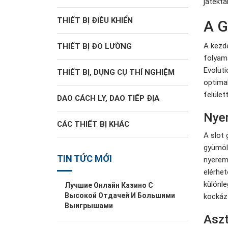
játéktá
THIẾT BỊ ĐIỀU KHIỂN
A G
A kezde
THIẾT BỊ ĐO LƯỜNG
folyama
Evoluti
THIẾT BỊ, DỤNG CỤ THÍ NGHIỆM
optimal
felület
DAO CÁCH LY, DAO TIẾP ĐỊA
Nyer
CÁC THIẾT BỊ KHÁC
A slot 
gyümölc
TIN TỨC MỚI
nyeremé
elérhet
különle
Лучшие Онлайн Казино С
Высокой Отдачей И Большими
kockáz
Выигрышами
Aszt