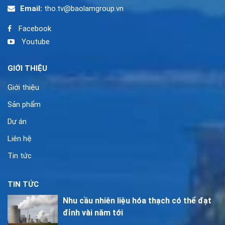
Email:
tho.tv@baolamgroup.vn
Facebook
Youtube
GIỚI THIỆU
Giới thiệu
Sản phẩm
Dự án
Liên hệ
Tin tức
TIN TỨC
Nhu cầu nhiên liệu hóa thạch có thể đạt
đỉnh vài năm tới