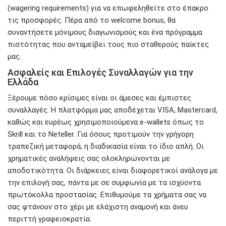
(wagering requirements) για να επωφεληθείτε στο έπακρο
τις προσφορές. Πέρα από το welcome bonus, θα
συναντήσετε μόνιμους διαγωνισμούς και ένα πρόγραμμα
πιστότητας που ανταμείβει τους πιο σταθερούς παίκτες
μας.
Ασφαλείς και Επιλογές Συναλλαγών για την
Ελλάδα
Ξέρουμε πόσο κρίσιμες είναι οι άμεσες και έμπιστες
συναλλαγές. Η πλατφόρμα μας αποδέχεται VISA, Mastercard,
καθώς και ευρέως χρησιμοποιούμενα e-wallets όπως το
Skrill και το Neteller. Για όσους προτιμούν την γρήγορη
τραπεζική μεταφορά, η διαδικασία είναι το ίδιο απλή. Οι
χρηματικές αναλήψεις σας ολοκληρώνονται με
αποδοτικότητα. Οι διάρκειες είναι διαφορετικοί ανάλογα με
την επιλογή σας, πάντα με σε συμφωνία με τα ισχύοντα
πρωτόκολλα προστασίας. Επιθυμούμε τα χρήματα σας να
σας φτάνουν στο χέρι με ελάχιστη αναμονή και άνευ
περιττή γραφειοκρατία.