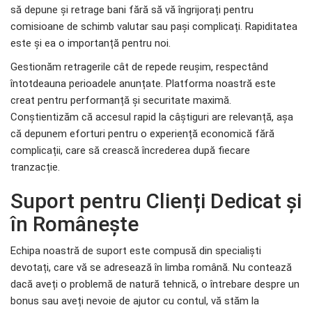
să depune și retrage bani fără să vă îngrijorați pentru
comisioane de schimb valutar sau pași complicați. Rapiditatea
este și ea o importanță pentru noi.
Gestionăm retragerile cât de repede reușim, respectând
întotdeauna perioadele anunțate. Platforma noastră este
creat pentru performanță și securitate maximă.
Conștientizăm că accesul rapid la câștiguri are relevanță, așa
că depunem eforturi pentru o experiență economică fără
complicații, care să crească încrederea după fiecare
tranzacție.
Suport pentru Clienți Dedicat și
în Românește
Echipa noastră de suport este compusă din specialiști
devotați, care vă se adresează în limba română. Nu contează
dacă aveți o problemă de natură tehnică, o întrebare despre un
bonus sau aveți nevoie de ajutor cu contul, vă stăm la