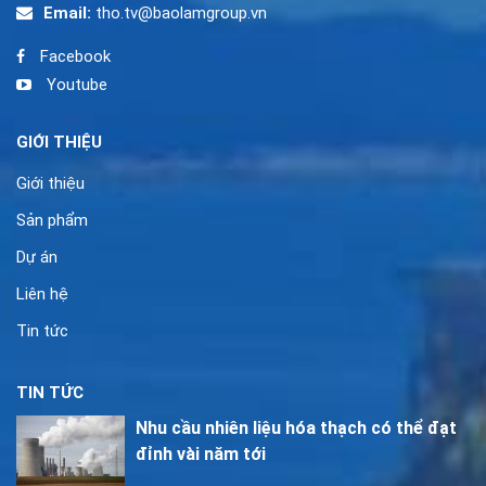
Email:
tho.tv@baolamgroup.vn
Facebook
Youtube
GIỚI THIỆU
Giới thiệu
Sản phẩm
Dự án
Liên hệ
Tin tức
TIN TỨC
Nhu cầu nhiên liệu hóa thạch có thể đạt
đỉnh vài năm tới