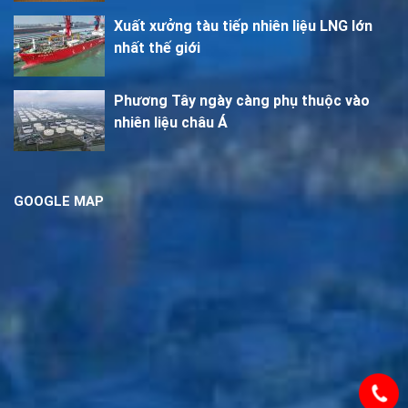
Xuất xưởng tàu tiếp nhiên liệu LNG lớn
nhất thế giới
Phương Tây ngày càng phụ thuộc vào
nhiên liệu châu Á
GOOGLE MAP