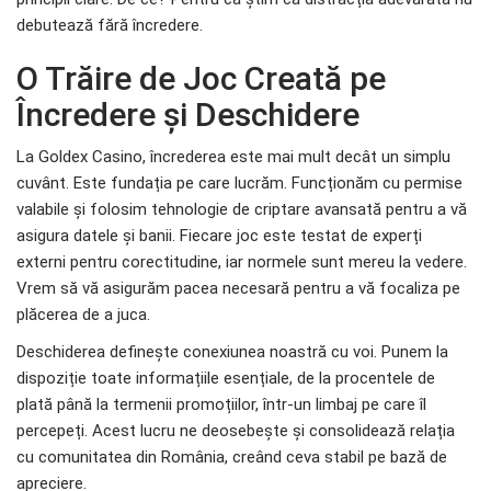
debutează fără încredere.
O Trăire de Joc Creată pe
Încredere și Deschidere
La Goldex Casino, încrederea este mai mult decât un simplu
cuvânt. Este fundația pe care lucrăm. Funcționăm cu permise
valabile și folosim tehnologie de criptare avansată pentru a vă
asigura datele și banii. Fiecare joc este testat de experți
externi pentru corectitudine, iar normele sunt mereu la vedere.
Vrem să vă asigurăm pacea necesară pentru a vă focaliza pe
plăcerea de a juca.
Deschiderea definește conexiunea noastră cu voi. Punem la
dispoziție toate informațiile esențiale, de la procentele de
plată până la termenii promoțiilor, într-un limbaj pe care îl
percepeți. Acest lucru ne deosebește și consolidează relația
cu comunitatea din România, creând ceva stabil pe bază de
apreciere.