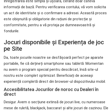
Înregistrarea este simplă și ușoară, cerând doar câteva
informații de bază. Pentru verificarea contului, vă vom solicita
un act de identitate și o confirmare a adresei. Această proces
este obișnuită și obligatorie din rațiuni de protecție și
conformitate, pentru a vă proteja pe dumneavoastră și
fondurile.
Jocuri disponibile și Experiența de joc
pe Site
Da, toate jocurile noastre se desfășoară perfect pe aparate
portabile, fie că dețineți smartphone sau tabletă. Momentan
nu avem o program special pentru descărcat, însă site-ul
nostru este complet optimizat. Beneficiați de aceeași
experiență completă direct din browser-ul dispozitivului mobil.
Accesibilitatea Jocurilor de noroc cu Dealeri în
direct
Desigur. Avem o secțiune extinsă de jocuri live, cu numeroase
mese de ruletă, blackjack, baccarat și alte jocuri de cazinou. Ele