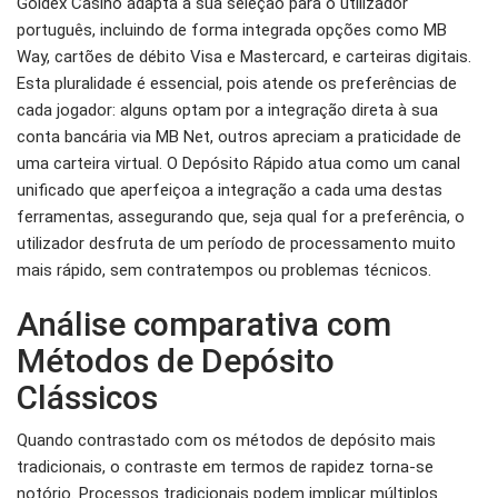
Goldex Casino adapta a sua seleção para o utilizador
português, incluindo de forma integrada opções como MB
Way, cartões de débito Visa e Mastercard, e carteiras digitais.
Esta pluralidade é essencial, pois atende os preferências de
cada jogador: alguns optam por a integração direta à sua
conta bancária via MB Net, outros apreciam a praticidade de
uma carteira virtual. O Depósito Rápido atua como um canal
unificado que aperfeiçoa a integração a cada uma destas
ferramentas, assegurando que, seja qual for a preferência, o
utilizador desfruta de um período de processamento muito
mais rápido, sem contratempos ou problemas técnicos.
Análise comparativa com
Métodos de Depósito
Clássicos
Quando contrastado com os métodos de depósito mais
tradicionais, o contraste em termos de rapidez torna-se
notório. Processos tradicionais podem implicar múltiplos