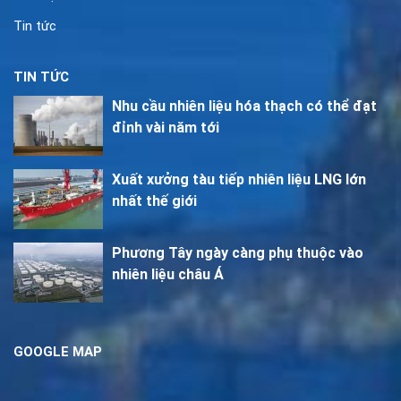
Tin tức
TIN TỨC
Nhu cầu nhiên liệu hóa thạch có thể đạt
đỉnh vài năm tới
Xuất xưởng tàu tiếp nhiên liệu LNG lớn
nhất thế giới
Phương Tây ngày càng phụ thuộc vào
nhiên liệu châu Á
GOOGLE MAP