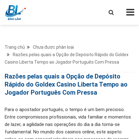
Trang chủ
Chưa được phân loại
Razões pelas quais a Opção de Depósito Rápido do Goldex
Casino Liberta Tempo ao Jogador Português Com Pressa
Razões pelas quais a Opção de Depósito
Rápido do Goldex Casino Liberta Tempo ao
Jogador Português Com Pressa
Para o apostador português, o tempo é um bem precioso.
Entre compromissos profissionais, vida familiar e momentos
de lazer, a agilidade nas operações do dia a dia torna-se
fundamental. No mundo dos casinos online, este aspeto