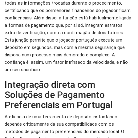
todas as informações trocadas durante o procedimento,
certificando que os pormenores financeiros do jogador ficam
confidenciais. Além disso, a função está habitualmente ligada
a formas de pagamento que, por si só, integram estratos
extra de verificação, como a confirmação de dois fatores.
Esta junção permite que o jogador português execute um
depósito em segundos, mas com a mesma segurança que
disporia num processo mais demorado e complexo. A
confiança é, assim, um fator intrínseco da velocidade, e não
um seu sacrifício.
Integração direta com
Soluções de Pagamento
Preferenciais em Portugal
A eficácia de uma ferramenta de depósito instantâneo
depende criticamente da sua compatibilidade com os
métodos de pagamento preferenciais do mercado local. O