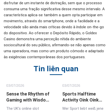
disfrutar de um instante de distração, sem que o processo
consuma uma fração significativa desse mesmo intervalo. A
característica aplica-se também a quem opta participar em
movimento, através do smartphone, onde a facilidade e a
velocidade são ainda mais críticas devido à índole on-the-go
do dispositivo. Ao oferecer o Depósito Rápido, o Goldex
Casino demonstra uma perceção nítida do ambiente
sociocultural do seu público, afirmando-se não apenas como
uma operadora, mas como um produto cómodo e adaptado
às exigências contemporâneas dos portugueses.
Tin liên quan
03/
07
/2026
03/
07
/2026
Sense the Rhythm of
Sports Halftime
Gaming with Wisdom
Activity Oink Oink
of Athena Slot in UK
Oink Slot During
The UK's online slot
Wer Sport liebt weiß jene
Breaks in Germany