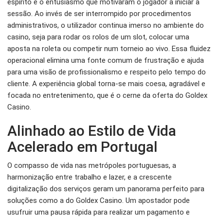
espírito e o entusiasmo que motivaram o jogador a iniciar a
sessão. Ao invés de ser interrompido por procedimentos
administrativos, o utilizador continua imerso no ambiente do
casino, seja para rodar os rolos de um slot, colocar uma
aposta na roleta ou competir num torneio ao vivo. Essa fluidez
operacional elimina uma fonte comum de frustração e ajuda
para uma visão de profissionalismo e respeito pelo tempo do
cliente. A experiência global torna-se mais coesa, agradável e
focada no entretenimento, que é o cerne da oferta do Goldex
Casino.
Alinhado ao Estilo de Vida
Acelerado em Portugal
O compasso de vida nas metrópoles portuguesas, a
harmonização entre trabalho e lazer, e a crescente
digitalização dos serviços geram um panorama perfeito para
soluções como a do Goldex Casino. Um apostador pode
usufruir uma pausa rápida para realizar um pagamento e