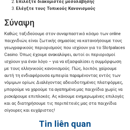
Επιλέξτε διακομιστές μεσολάβησης
Ελέγξτε τους Τοπικούς Κανονισμούς
Σύναψη
Καθώς ταξιδεύουμε στον συναρπαστικό κόσμο των online
παιχνιδιών, είναι ζωτικής σημασίας να κατανοήσουμε τους
γεωγραφικούς περιορισμούς που ισχύουν για το Slotpalaces
Casino. Όπως έχουμε ανακαλύψει, αυτοί οι περιορισμοί
ισχύουν για έναν λόγο – για να εξασφαλίσει η συμμόρφωση
με τους ελληνικούς κανονισμούς. Πώς, λοιπόν, χαίρουμε
αυτή τη ενδιαφέρουσα εμπειρία παραμένοντας εντός των
νόμιμων ορίων; Διαλέγοντας αδειοδοτημένες πλατφόρμες,
μπορούμε να χαρούμε τα αγαπημένα μας παιχνίδια χωρίς να
ρισκάρουμε επιπλοκές. Ας κάνουμε ενημερωμένες επιλογές
και ας διατηρήσουμε τις περιπέτειές μας στα παιχνίδια
σίγουρες και ευχάριστες!
Tin liên quan