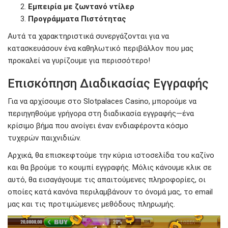
Εμπειρία με ζωντανό ντίλερ
Προγράμματα Πιστότητας
Αυτά τα χαρακτηριστικά συνεργάζονται για να
κατασκευάσουν ένα καθηλωτικό περιβάλλον που μας
προκαλεί να γυρίζουμε για περισσότερο!
Επισκόπηση Διαδικασίας Εγγραφής
Για να αρχίσουμε στο Slotpalaces Casino, μπορούμε να
περιηγηθούμε γρήγορα στη διαδικασία εγγραφής—ένα
κρίσιμο βήμα που ανοίγει έναν ενδιαφέροντα κόσμο
τυχερών παιχνιδιών.
Αρχικά, θα επισκεφτούμε την κύρια ιστοσελίδα του καζίνο
και θα βρούμε το κουμπί εγγραφής. Μόλις κάνουμε κλικ σε
αυτό, θα εισαγάγουμε τις απαιτούμενες πληροφορίες, οι
οποίες κατά κανόνα περιλαμβάνουν το όνομά μας, το email
μας και τις προτιμώμενες μεθόδους πληρωμής.