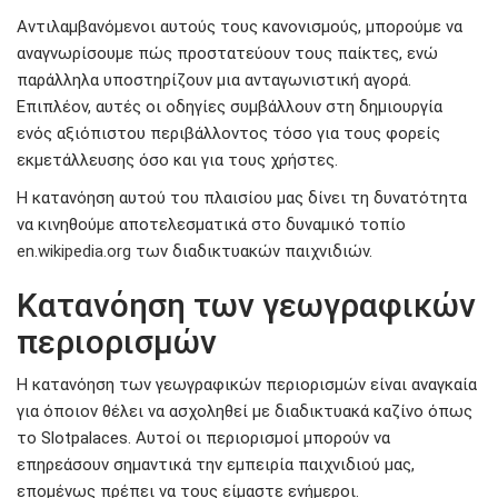
Αντιλαμβανόμενοι αυτούς τους κανονισμούς, μπορούμε να
αναγνωρίσουμε πώς προστατεύουν τους παίκτες, ενώ
παράλληλα υποστηρίζουν μια ανταγωνιστική αγορά.
Επιπλέον, αυτές οι οδηγίες συμβάλλουν στη δημιουργία
ενός αξιόπιστου περιβάλλοντος τόσο για τους φορείς
εκμετάλλευσης όσο και για τους χρήστες.
Η κατανόηση αυτού του πλαισίου μας δίνει τη δυνατότητα
να κινηθούμε αποτελεσματικά στο δυναμικό τοπίο
en.wikipedia.org
των διαδικτυακών παιχνιδιών.
Κατανόηση των γεωγραφικών
περιορισμών
Η κατανόηση των γεωγραφικών περιορισμών είναι αναγκαία
για όποιον θέλει να ασχοληθεί με διαδικτυακά καζίνο όπως
το Slotpalaces. Αυτοί οι περιορισμοί μπορούν να
επηρεάσουν σημαντικά την εμπειρία παιχνιδιού μας,
επομένως πρέπει να τους είμαστε ενήμεροι.