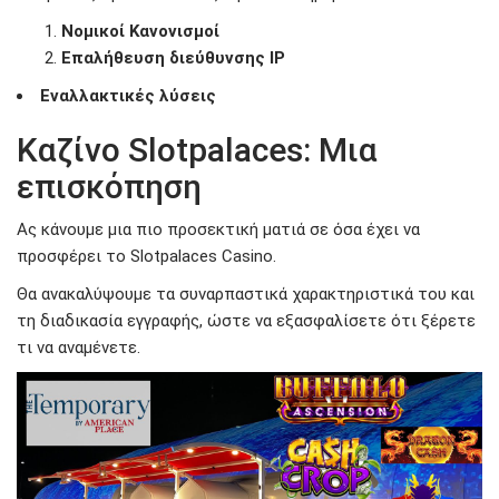
Νομικοί Κανονισμοί
Επαλήθευση διεύθυνσης IP
Εναλλακτικές λύσεις
Καζίνο Slotpalaces: Μια
επισκόπηση
Ας κάνουμε μια πιο προσεκτική ματιά σε όσα έχει να
προσφέρει το Slotpalaces Casino.
Θα ανακαλύψουμε τα συναρπαστικά χαρακτηριστικά του και
τη διαδικασία εγγραφής, ώστε να εξασφαλίσετε ότι ξέρετε
τι να αναμένετε.