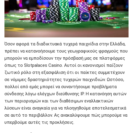
Όσον αφορά τα διαδικτυακά τυχερά παιχνίδια στην Ελλάδα,
πρέπει να κατανοήσουμε τους γεωγραφικούς φραγμούς που
μπορούν να εμποδίσουν την πρόσβασή μας σε πλατφόρμες
όπως το Slotpalaces Casino. Αυτοί οι κανονισμοί παίζουν
ζωτικό ρόλο στη εξασφάλιση ότι οι παίκτες συμμετέχουν
σε νόμιμες δραστηριότητες τυχερών παιχνιδιών. Ωστόσο,
πολλοί από εμάς μπορεί να συναντήσουμε προβλήματα
σύνδεσης λόγω ελέγχων διεύθυνσης IP. Η κατανόηση αυτών
των περιορισμών και των διαθέσιμων εναλλακτικών
λύσεων είναι αναγκαία για να πλοηγηθούμε αποτελεσματικά
σε αυτό το περιβάλλον. Ας ανακαλύψουμε πώς μπορούμε να
υπερβούμε αυτές τις προκλήσεις.