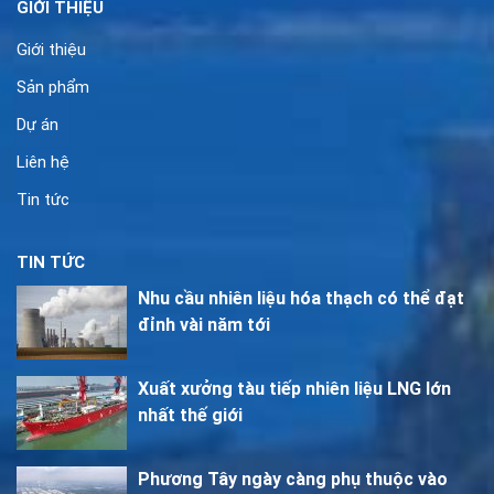
GIỚI THIỆU
Giới thiệu
Sản phẩm
Dự án
Liên hệ
Tin tức
TIN TỨC
Nhu cầu nhiên liệu hóa thạch có thể đạt
đỉnh vài năm tới
Xuất xưởng tàu tiếp nhiên liệu LNG lớn
nhất thế giới
Phương Tây ngày càng phụ thuộc vào