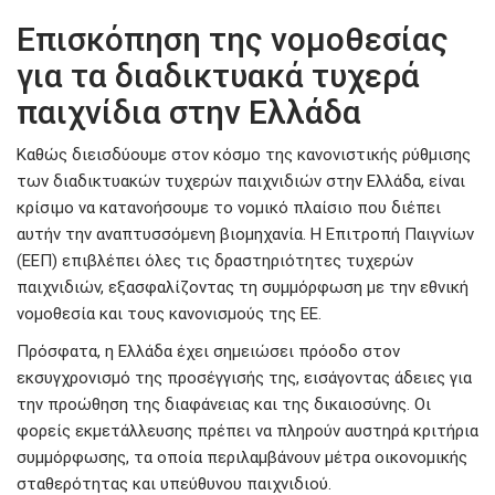
Επισκόπηση της νομοθεσίας
για τα διαδικτυακά τυχερά
παιχνίδια στην Ελλάδα
Καθώς διεισδύουμε στον κόσμο της κανονιστικής ρύθμισης
των διαδικτυακών τυχερών παιχνιδιών στην Ελλάδα, είναι
κρίσιμο να κατανοήσουμε το νομικό πλαίσιο που διέπει
αυτήν την αναπτυσσόμενη βιομηχανία. Η Επιτροπή Παιγνίων
(ΕΕΠ) επιβλέπει όλες τις δραστηριότητες τυχερών
παιχνιδιών, εξασφαλίζοντας τη συμμόρφωση με την εθνική
νομοθεσία και τους κανονισμούς της ΕΕ.
Πρόσφατα, η Ελλάδα έχει σημειώσει πρόοδο στον
εκσυγχρονισμό της προσέγγισής της, εισάγοντας άδειες για
την προώθηση της διαφάνειας και της δικαιοσύνης. Οι
φορείς εκμετάλλευσης πρέπει να πληρούν αυστηρά κριτήρια
συμμόρφωσης, τα οποία περιλαμβάνουν μέτρα οικονομικής
σταθερότητας και υπεύθυνου παιχνιδιού.