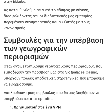
στην Ελλάδα.
Ας κατευθυνθούμε σε αυτό το έδαφος με σύνεση,
διασφαλίζοντας ότι οι διαδικτυακές μας εμπειρίες
παραμένουν συναρπαστικές και συμβατές με τους
κανονισμούς.
Συμβουλές για την υπέρβαση
των γεωγραφικών
περιορισμών
Όταν αντιμετωπίζουμε γεωγραφικούς περιορισμούς που
εμποδίζουν την πρόσβασή μας στο Slotpalaces Casino,
υπάρχουν πολλές αποδοτικές στρατηγικές που μπορούμε
να εφαρμόσουμε.
Ακολουθούν τρεις συμβουλές που θα μας βοηθήσουν να
υπερβούμε αυτά τα εμπόδια:
Χρησιμοποιήστε ένα VPN