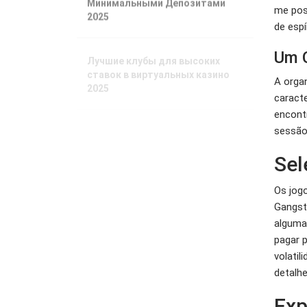
me poss
2025
de espír
Лучшие клубы для высоких
Um C
ставок в виртуальных казино
2025
A organ
caract
encontr
Лучшие платформы для ставок
в Беларуси 2025 года
sessão
Sel
Phương Tây
ngày càng phụ
Os jog
thuộc vào nhiên
Gangst
liệu châu Á
algumas
Xuất xưởng tàu
pagar 
tiếp nhiên liệu
volatil
LNG lớn nhất thế
detalhe
giới
Exp