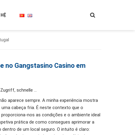
 HỆ
tugal
te no Gangstasino Casino em
 não aparece sempre. A minha experiência mostra
 uma cabeça fria. É neste contexto que o
 proporciona-nos as condições e o ambiente ideal
rspetiva prática de como consegues aprimorar a
 dentro de um local seguro. O intuito é claro: