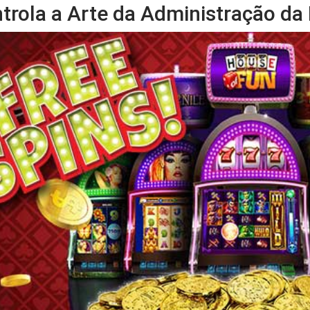
trola a Arte da Administração da