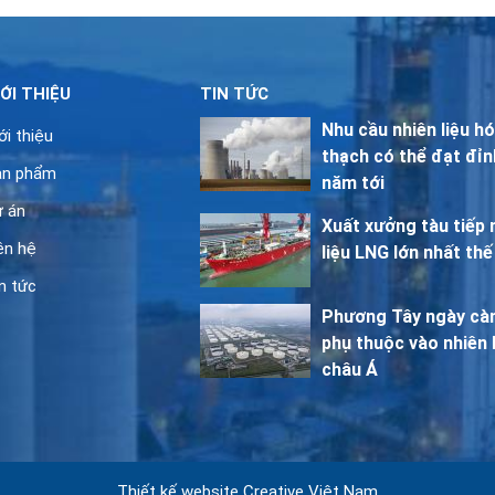
s feel connected
Slot erweist sich für viele deut
Fans in dieser Hinsicht bewährt
Slot schließt die Lücke bis zum
der zweiten Hälfte, gestaltet a
IỚI THIỆU
TIN TỨC
angespannter
Nhu cầu nhiên liệu h
ới thiệu
thạch có thể đạt đỉn
ản phẩm
năm tới
ự án
Xuất xưởng tàu tiếp 
ên hệ
liệu LNG lớn nhất thế
n tức
Phương Tây ngày cà
phụ thuộc vào nhiên 
châu Á
Thiết kế website
Creative Việt Nam