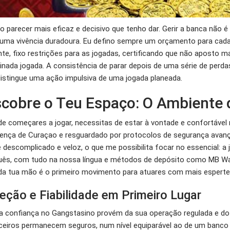
o parecer mais eficaz e decisivo que tenho dar. Gerir a banca não é 
 uma vivência duradoura. Eu defino sempre um orçamento para cada
e, fixo restrições para as jogadas, certificando que não aposto 
nada jogada. A consistência de parar depois de uma série de perdas
distingue uma ação impulsiva de uma jogada planeada.
cobre o Teu Espaço: O Ambiente 
de começares a jogar, necessitas de estar à vontade e confortáve
cença de Curaçao e resguardado por protocolos de segurança avança
é descomplicado e veloz, o que me possibilita focar no essencial: a j
uês, com tudo na nossa língua e métodos de depósito como MB Wa
da tua mão é o primeiro movimento para atuares com mais esperte
eção e Fiabilidade em Primeiro Lugar
a confiança no Gangstasino provém da sua operação regulada e do
nceiros permanecem seguros, num nível equiparável ao de um banco 