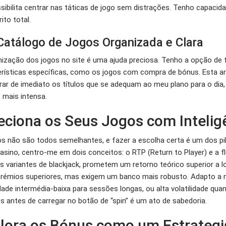
ibilita centrar nas táticas de jogo sem distrações. Tenho capacid
ito total.
atálogo de Jogos Organizada e Clara
ização dos jogos no site é uma ajuda preciosa. Tenho a opção de fil
erísticas específicas, como os jogos com compra de bónus. Esta
ar de imediato os títulos que se adequam ao meu plano para o dia,
 mais intensa.
eciona os Seus Jogos com Intelig
os não são todos semelhantes, e fazer a escolha certa é um dos pi
asino, centro-me em dois conceitos: o RTP (Return to Player) e a
 variantes de blackjack, prometem um retorno teórico superior a lo
prémios superiores, mas exigem um banco mais robusto. Adapto a 
idade intermédia-baixa para sessões longas, ou alta volatilidade qu
s antes de carregar no botão de “spin” é um ato de sabedoria.
lora os Bónus como um Estrategi