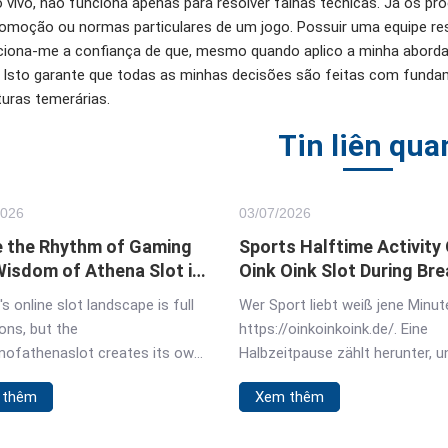
 vivo, não funciona apenas para resolver falhas técnicas. Já os pro
omoção ou normas particulares de um jogo. Possuir uma equipe resp
ciona-me a confiança de que, mesmo quando aplico a minha aborda
ar. Isto garante que todas as minhas decisões são feitas com fund
uras temerárias.
Tin liên qua
2026
03/
07
/2026
 the Rhythm of Gaming
Sports Halftime Activity
Wisdom of Athena Slot in
Oink Oink Slot During Bre
Germany
s online slot landscape is full
Wer Sport liebt weiß jene Minut
ons, but the
https://oinkoinkoink.de/. Eine
ofathenaslot creates its own
Halbzeitpause zählt herunter, 
This isn't a game about
ist auf der Suche nach einer
 thêm
Xem thêm
s spinning. It pulls you into a
Unterhaltung, die die Spannung
f ancient strategy, where your
aufrechterhält. Dieser Oink Oink