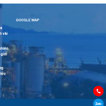
sche
Hier ontdek je hoe
. Der
 Beginn
us
GOOGLE MAP
óa
h vài
nhiên
 giới
ng
liệu