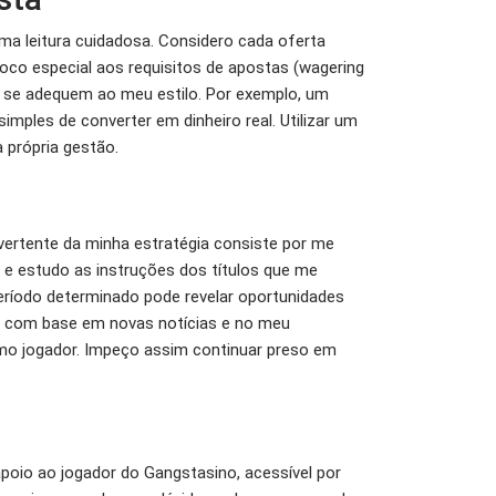
 leitura cuidadosa. Considero cada oferta
co especial aos requisitos de apostas (wagering
e se adequem ao meu estilo. Por exemplo, um
mples de converter em dinheiro real. Utilizar um
 própria gestão.
ertente da minha estratégia consiste por me
e estudo as instruções dos títulos que me
período determinado pode revelar oportunidades
em com base em novas notícias e no meu
mo jogador. Impeço assim continuar preso em
oio ao jogador do Gangstasino, acessível por