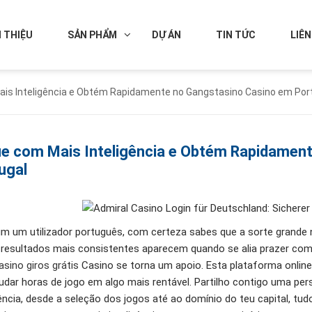
I THIỆU
SẢN PHẨM
DỰ ÁN
TIN TỨC
LIÊN
is Inteligência e Obtém Rapidamente no Gangstasino Casino em Por
e com Mais Inteligência e Obtém Rapidamen
ugal
um um utilizador português, com certeza sabes que a sorte grande
 resultados mais consistentes aparecem quando se alia prazer com
sino giros grátis
Casino se torna um apoio. Esta plataforma online
dar horas de jogo em algo mais rentável. Partilho contigo uma pe
ência, desde a seleção dos jogos até ao domínio do teu capital, tudo