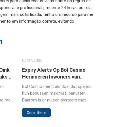
curei para esclarecer dúvidas sobre os regras de
onsiva e profissional presente 24 horas por dia
gem mais sofisticada, tenho um recurso para me
amento em informação correta, evitando
n
03/
07
/2026
 Oink
Expiry Alerts Op Bol Casino
aks in
Herinneren Inwoners van
Nederland Aan
en
Bol Casino heeft als doel dat spelers
Bonusdeadlines
hun bonussen maximaal benutten.
und man
Daarom is er nu een systeem met
expiry alerts. Deze herinneringen
Xem thêm
garanderen dat je geen waardevolle
 Oink
bonussen of gratis spins meer mist.