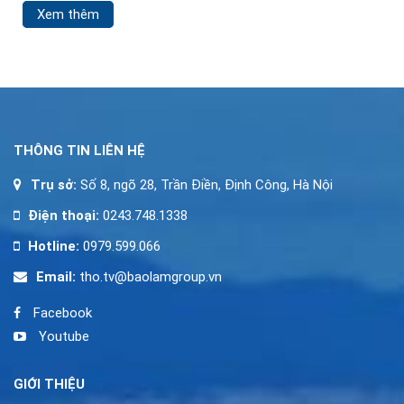
Xem thêm
systeem met expiry
angespannter
alerts. Deze herinneringen
garanderen dat je geen
waardevolle bonussen of
gratis spins meer mist.
Hier ontdek je hoe
THÔNG TIN LIÊN HỆ
Trụ sở:
Số 8, ngõ 28, Trần Điền, Định Công, Hà Nội
Điện thoại:
0243.748.1338
Hotline:
0979.599.066
Email:
tho.tv@baolamgroup.vn
Facebook
Youtube
GIỚI THIỆU