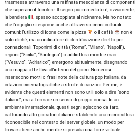
trasmessa attraverso una raffinata mescolanza di componenti
che superano il tricolore. Il segno più immediato è, ovviamente,
la bandiera
, spesso accoppiata al nickname. Ma ho notato
che l’orgoglio si esprime anche attraverso cenni culturali
comuni: l’utilizzo di icone come la pizza
o il caffè
non è
solo cliché, ma un indicatore di identificazione diretto per
connazionali. Toponimi di città (“Roma”, “Milano”, “Napoli”),
regioni (“Sicilia”, “Sardegna”) o addirittura monti e mari
(“Vesuvio”, “Adriatico”) emergono abitualmente, disegnando
una mappa affettiva all’interno del gioco. Numerosi
inseriscono motti o frasi note della cultura pop italiana, da
citazioni cinematografiche a strofe di canzoni. Per me, è
evidente che questi elementi non sono utili solo a dire “sono
italiano”, ma a formare un senso di gruppo coesa. In un
ambiente internazionale, questi segni agiscono da faro,
catturando altri giocatori italiani e stabilendo una microcultura
riconoscibile nel contesto del server globale, un modo per
trovarsi bene anche mentre si presidia una torre virtuale.