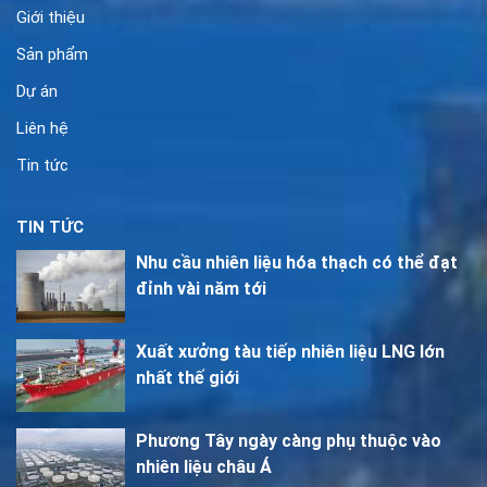
Giới thiệu
Sản phẩm
Dự án
Liên hệ
Tin tức
TIN TỨC
Nhu cầu nhiên liệu hóa thạch có thể đạt
đỉnh vài năm tới
Xuất xưởng tàu tiếp nhiên liệu LNG lớn
nhất thế giới
Phương Tây ngày càng phụ thuộc vào
nhiên liệu châu Á