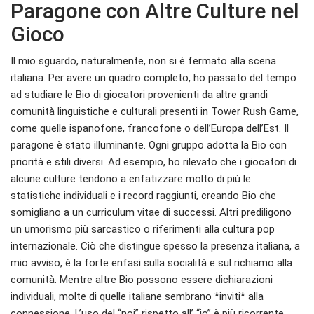
Paragone con Altre Culture nel
Gioco
Il mio sguardo, naturalmente, non si è fermato alla scena
italiana. Per avere un quadro completo, ho passato del tempo
ad studiare le Bio di giocatori provenienti da altre grandi
comunità linguistiche e culturali presenti in Tower Rush Game,
come quelle ispanofone, francofone o dell’Europa dell’Est. Il
paragone è stato illuminante. Ogni gruppo adotta la Bio con
priorità e stili diversi. Ad esempio, ho rilevato che i giocatori di
alcune culture tendono a enfatizzare molto di più le
statistiche individuali e i record raggiunti, creando Bio che
somigliano a un curriculum vitae di successi. Altri prediligono
un umorismo più sarcastico o riferimenti alla cultura pop
internazionale. Ciò che distingue spesso la presenza italiana, a
mio avviso, è la forte enfasi sulla socialità e sul richiamo alla
comunità. Mentre altre Bio possono essere dichiarazioni
individuali, molte di quelle italiane sembrano *inviti* alla
connessione. L’uso del “noi” rispetto all’ “io” è più ricorrente.