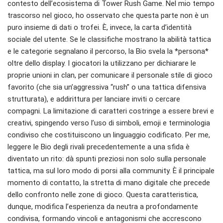
contesto dell’ecosistema di Tower Rush Game. Nel mio tempo
trascorso nel gioco, ho osservato che questa parte non è un
puro insieme di dati o trofei. È, invece, la carta d’identità
sociale del utente. Se le classifiche mostrano la abilità tattica
e le categorie segnalano il percorso, la Bio svela la *persona*
oltre dello display. I giocatori la utilizzano per dichiarare le
proprie unioni in clan, per comunicare il personale stile di gioco
favorito (che sia un’aggressiva “rush” o una tattica difensiva
strutturata), e addirittura per lanciare inviti o cercare
compagni. La limitazione di caratteri costringe a essere brevi e
creativi, spingendo verso l’uso di simboli, emoji e terminologia
condiviso che costituiscono un linguaggio codificato. Per me,
leggere le Bio degli rivali precedentemente a una sfida è
diventato un rito: dà spunti preziosi non solo sulla personale
tattica, ma sul loro modo di porsi alla community. È il principale
momento di contatto, la stretta di mano digitale che precede
dello confronto nelle zone di gioco. Questa caratteristica,
dunque, modifica l’esperienza da neutra a profondamente
condivisa, formando vincoli e antagonismi che accrescono