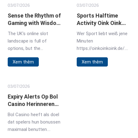
03/
07
/2026
03/
07
/2026
Sense the Rhythm of
Sports Halftime
Gaming with Wisdom
Activity Oink Oink
of Athena Slot in UK
Oink Slot During
The UK's online slot
Wer Sport liebt weiß jene
Breaks in Germany
landscape is full of
Minuten
options, but the
https://oinkoinkoink.de/.
Wisdomofathenaslot
Eine Halbzeitpause zählt
Xem thêm
Xem thêm
creates its own space.
herunter, und man ist auf
This isn't a game about
der Suche nach einer
mindless spinning. It pulls
Unterhaltung, die die
you into a world of
Spannung aufrechterhält.
03/
07
/2026
ancient strategy, where
Dieser Oink Oink Oink Slot
Expiry Alerts Op Bol
your choices feel
erweist sich für viele
Casino Herinneren
connected
deutsche Fans in dieser
Inwoners van
Bol Casino heeft als doel
Hinsicht bewährt. Der Slot
Nederland Aan
dat spelers hun bonussen
schließt die Lücke bis
Bonusdeadlines
maximaal benutten.
zum Beginn der zweiten
Daarom is er nu een
Hälfte, gestaltet aus