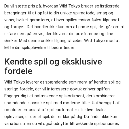
Du vil sætte pris på, hvordan Wild Tokyo bruger sofistikerede
beregninger til at opfatte din unikke spilmetode, smag og
vaner, hvilket garanterer, at hver spillesession føles tilpasset
og fornyet. Det handler ikke kun om at game spil; det går om at
erfare dem på en vis, der tilsvarer din præference og dine
ønsker. Med denne unikke tilgang stræber Wild Tokyo mod at
løfte din spiloplevelse til bedre tinder.
Kendte spil og eksklusive
fordele
Wild Tokyo leverer et spændende sortiment af kendte spil og
særlige fordele, der vil interessere
gov.uk
enhver spilfan.
Engager dig i et nytænkende spilsortiment, der kombinerer
spændende klassiske spil med moderne titler. Uafhængigt af
om du er entusiast af spilleautomater eller live dealer-
oplevelser, er der et spil, der er klar på dig. Du finder ikke kun
variation, men du vil også udnytte tiltrækkende spilbonusser,