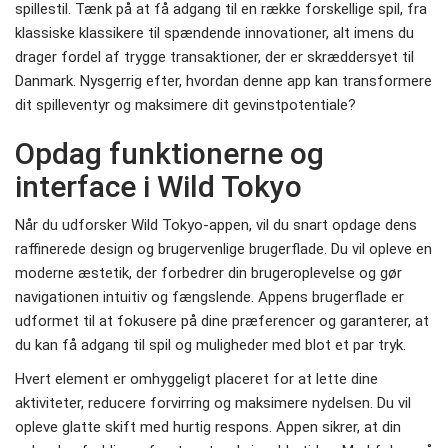
spillestil. Tænk på at få adgang til en række forskellige spil, fra
klassiske klassikere til spændende innovationer, alt imens du
drager fordel af trygge transaktioner, der er skræddersyet til
Danmark. Nysgerrig efter, hvordan denne app kan transformere
dit spilleventyr og maksimere dit gevinstpotentiale?
Opdag funktionerne og
interface i Wild Tokyo
Når du udforsker Wild Tokyo-appen, vil du snart opdage dens
raffinerede design og brugervenlige brugerflade. Du vil opleve en
moderne æstetik, der forbedrer din brugeroplevelse og gør
navigationen intuitiv og fængslende. Appens brugerflade er
udformet til at fokusere på dine præferencer og garanterer, at
du kan få adgang til spil og muligheder med blot et par tryk.
Hvert element er omhyggeligt placeret for at lette dine
aktiviteter, reducere forvirring og maksimere nydelsen. Du vil
opleve glatte skift med hurtig respons. Appen sikrer, at din