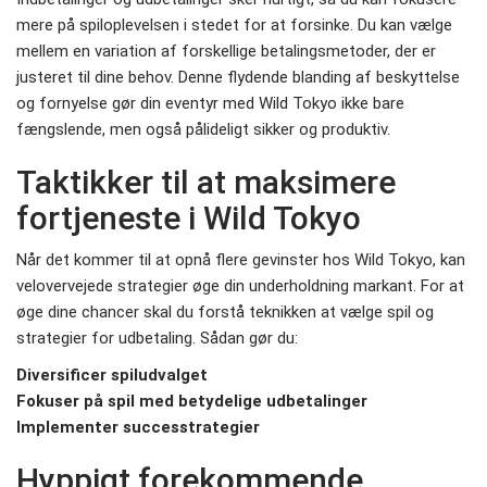
mere på spiloplevelsen i stedet for at forsinke. Du kan vælge
mellem en variation af forskellige betalingsmetoder, der er
justeret til dine behov. Denne flydende blanding af beskyttelse
og fornyelse gør din eventyr med Wild Tokyo ikke bare
fængslende, men også pålideligt sikker og produktiv.
Taktikker til at maksimere
fortjeneste i Wild Tokyo
Når det kommer til at opnå flere gevinster hos Wild Tokyo, kan
velovervejede strategier øge din underholdning markant. For at
øge dine chancer skal du forstå teknikken at vælge spil og
strategier for udbetaling. Sådan gør du:
Diversificer spiludvalget
Fokuser på spil med betydelige udbetalinger
Implementer successtrategier
Hyppigt forekommende