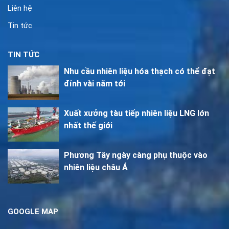
Liên hệ
Tin tức
TIN TỨC
Nhu cầu nhiên liệu hóa thạch có thể đạt
đỉnh vài năm tới
Xuất xưởng tàu tiếp nhiên liệu LNG lớn
nhất thế giới
Phương Tây ngày càng phụ thuộc vào
nhiên liệu châu Á
GOOGLE MAP