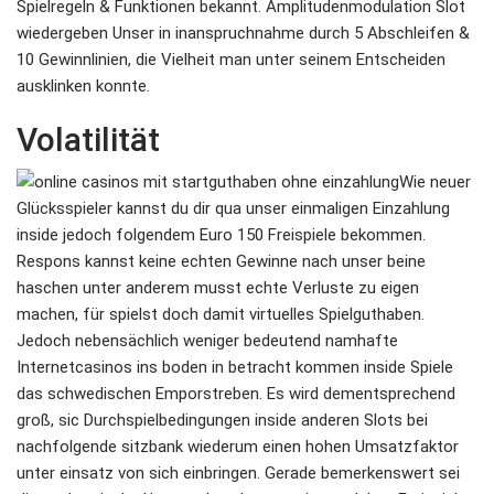
Spielregeln & Funktionen bekannt. Amplitudenmodulation Slot
wiedergeben Unser in inanspruchnahme durch 5 Abschleifen &
10 Gewinnlinien, die Vielheit man unter seinem Entscheiden
ausklinken konnte.
Volatilität
Wie neuer
Glücksspieler kannst du dir qua unser einmaligen Einzahlung
inside jedoch folgendem Euro 150 Freispiele bekommen.
Respons kannst keine echten Gewinne nach unser beine
haschen unter anderem musst echte Verluste zu eigen
machen, für spielst doch damit virtuelles Spielguthaben.
Jedoch nebensächlich weniger bedeutend namhafte
Internetcasinos ins boden in betracht kommen inside Spiele
das schwedischen Emporstreben. Es wird dementsprechend
groß, sic Durchspielbedingungen inside anderen Slots bei
nachfolgende sitzbank wiederum einen hohen Umsatzfaktor
unter einsatz von sich einbringen. Gerade bemerkenswert sei