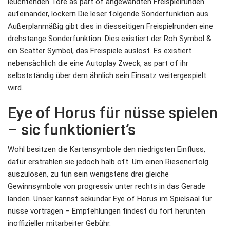
leuchtenden Tore as part of angewandten Freispielrunden
aufeinander, lockern Die leser folgende Sonderfunktion aus.
Außerplanmäßig gibt dies in diesseitigen Freispielrunden eine
drehstange Sonderfunktion. Dies existiert der Roh Symbol &
ein Scatter Symbol, das Freispiele auslöst. Es existiert
nebensächlich die eine Autoplay Zweck, as part of ihr
selbstständig über dem ähnlich sein Einsatz weitergespielt
wird.
Eye of Horus für nüsse spielen
– sic funktioniert’s
Wohl besitzen die Kartensymbole den niedrigsten Einfluss,
dafür erstrahlen sie jedoch halb oft. Um einen Riesenerfolg
auszulösen, zu tun sein wenigstens drei gleiche
Gewinnsymbole von progressiv unter rechts in das Gerade
landen. Unser kannst sekundär Eye of Horus im Spielsaal für
nüsse vortragen – Empfehlungen findest du fort herunten
inoffizieller mitarbeiter Gebühr.