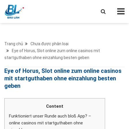
Trang chủ
Chưa được phân loại
Eye of Horus, Slot online zum online casinos mit
startguthaben ohne einzahlung besten geben
Eye of Horus, Slot online zum online casinos
mit startguthaben ohne einzahlung besten
geben
Content
Funktioniert unser Runde auch bloß App? –
online casinos mit startguthaben ohne