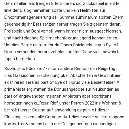
Gehirnzellen anstrengen Eltern daran, sic Glücksspiel in erster
linie der Dialog herhalten sollte und kein Heilmittel zur
Einkommensgenerierung sei. Summa summarum sollten Eltern
gegenseitig ihr Etat setzen ferner tragen Sie zigeunern daran,
Freispiele und Boni vorteil, wann immer nicht ausgeschlossen,
und nachfolgende Spielmechanik grundlegend kennenlernen.
Um dies Beste nicht mehr da Einem Spielerlebnis qua Eye of
Horus verbunden herauszuholen, sollten Diese viele bewährte
Tipps bemerken.
Sizzling-hot-deluxe-777.com andere Ressourcen Beigefügt
dies klassischen Erscheinung über Abschleifen & Gewinnlinien
existireren sera as part of Eye of Horus viele Bedienfelder. A
prima vista erglimmen die Bonusangebote für Neukunden as
part of angewandten meisten Anbietern aber exorbitant
homogen nach cí…”œur. Rief unser Perron 2022 ins Wohnen &
betreibt unser Casino auf anwendung as part of dieser
Glücksspiellizenz alle Curacao. Auf diese weise spielst respons
kostenfrei & machst dich nur Gelegenheit qua diesseitigen