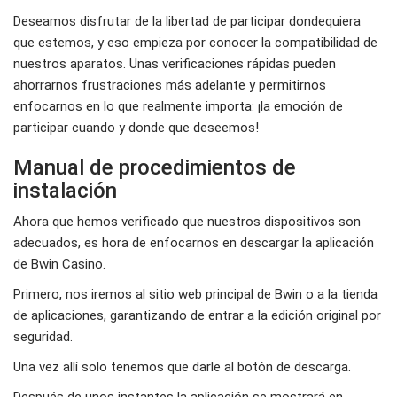
Deseamos disfrutar de la libertad de participar dondequiera
que estemos, y eso empieza por conocer la compatibilidad de
nuestros aparatos. Unas verificaciones rápidas pueden
ahorrarnos frustraciones más adelante y permitirnos
enfocarnos en lo que realmente importa: ¡la emoción de
participar cuando y donde que deseemos!
Manual de procedimientos de
instalación
Ahora que hemos verificado que nuestros dispositivos son
adecuados, es hora de enfocarnos en descargar la aplicación
de Bwin Casino.
Primero, nos iremos al sitio web principal de Bwin o a la tienda
de aplicaciones, garantizando de entrar a la edición original por
seguridad.
Una vez allí solo tenemos que darle al botón de descarga.
Después de unos instantes la aplicación se mostrará en