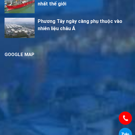
nhất thế giới
Phương Tây ngày càng phụ thuộc vào
nhiên liệu châu Á
GOOGLE MAP