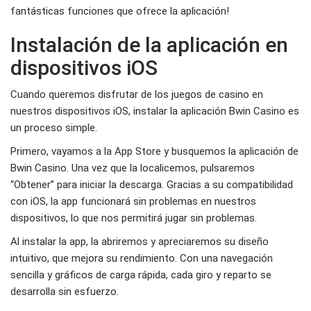
fantásticas funciones que ofrece la aplicación!
Instalación de la aplicación en
dispositivos iOS
Cuando queremos disfrutar de los juegos de casino en
nuestros dispositivos iOS, instalar la aplicación Bwin Casino es
un proceso simple.
Primero, vayamos a la App Store y busquemos la aplicación de
Bwin Casino. Una vez que la localicemos, pulsaremos
“Obtener” para iniciar la descarga. Gracias a su compatibilidad
con iOS, la app funcionará sin problemas en nuestros
dispositivos, lo que nos permitirá jugar sin problemas.
Al instalar la app, la abriremos y apreciaremos su diseño
intuitivo, que mejora su rendimiento. Con una navegación
sencilla y gráficos de carga rápida, cada giro y reparto se
desarrolla sin esfuerzo.