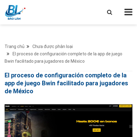
Trang chủ
Chưa được phân loại
El proceso de configuración completo de la app de juego
Bwin facilitado para jugadores de México
El proceso de configuración completo de la
app de juego Bwin facilitado para jugadores
de México