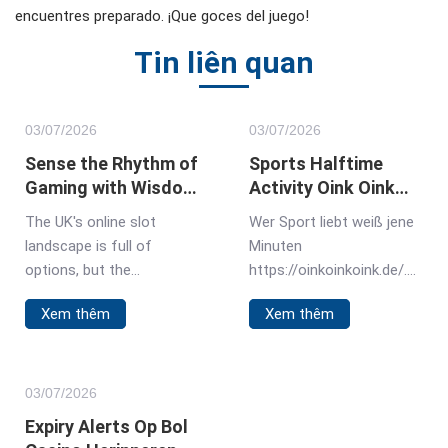
encuentres preparado. ¡Que goces del juego!
Tin liên quan
03/
07
/2026
03/
07
/2026
Sense the Rhythm of
Sports Halftime
Gaming with Wisdom
Activity Oink Oink
of Athena Slot in UK
Oink Slot During
The UK's online slot
Wer Sport liebt weiß jene
Breaks in Germany
landscape is full of
Minuten
options, but the
https://oinkoinkoink.de/.
Wisdomofathenaslot
Eine Halbzeitpause zählt
Xem thêm
Xem thêm
creates its own space.
herunter, und man ist auf
This isn't a game about
der Suche nach einer
mindless spinning. It pulls
Unterhaltung, die die
you into a world of
Spannung aufrechterhält.
03/
07
/2026
ancient strategy, where
Dieser Oink Oink Oink Slot
Expiry Alerts Op Bol
your choices feel
erweist sich für viele