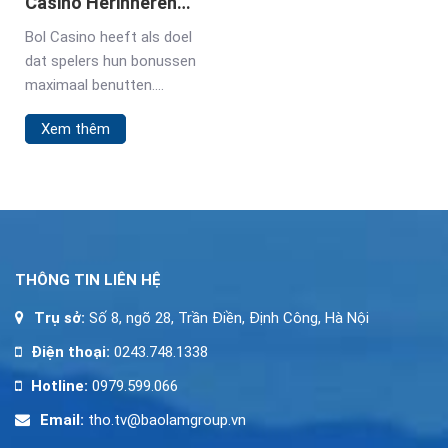
Casino Herinneren
connected
deutsche Fans in dieser
Inwoners van
Bol Casino heeft als doel
Hinsicht bewährt. Der Slot
Nederland Aan
dat spelers hun bonussen
schließt die Lücke bis
Bonusdeadlines
maximaal benutten.
zum Beginn der zweiten
Daarom is er nu een
Hälfte, gestaltet aus
Xem thêm
systeem met expiry
angespannter
alerts. Deze herinneringen
garanderen dat je geen
waardevolle bonussen of
gratis spins meer mist.
Hier ontdek je hoe
THÔNG TIN LIÊN HỆ
Trụ sở:
Số 8, ngõ 28, Trần Điền, Định Công, Hà Nội
Điện thoại:
0243.748.1338
Hotline:
0979.599.066
Email:
tho.tv@baolamgroup.vn