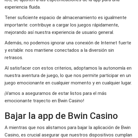
experiencia fluida.
Tener suficiente espacio de almacenamiento es igualmente
importante: contribuye a cargar los juegos rápidamente,
mejorando así nuestra experiencia de usuario general.
Además, no podemos ignorar una conexión de Internet fuerte
y estable: nos mantiene conectados a la diversión sin
retrasos.
Al satisfacer con estos criterios, adoptamos la autonomía en
nuestra aventura de juego, lo que nos permite participar en un
juego emocionante en cualquier momento y en cualquier lugar.
¡Vamos a asegurarnos de estar listos para el más
emocionante trayecto en Bwin Casino!
Bajar la app de Bwin Casino
A mientras que nos alistamos para bajar la aplicación de Bwin
Casino, es crucial asegurar que nuestros dispositivos cumplan