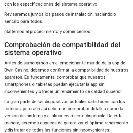
con los especificaciones del sistema operativo.
Revisaremos juntos los pasos de instalación, haciéndolo
sencillo para todos.
¡Saltemos al procedimiento y comencemos!
Comprobación de compatibilidad del
sistema operativo
Antes de sumergirnos en el emocionante mundo de la app de
Bwin Casino, debemos confirmar la compatibilidad de nuestros
aparatos. Es fundamental comprobar que nuestros
smartphones o tabletas puedan ejecutar la app sin
inconvenientes y ofrecer un rendimiento de calidad superior.
La gran parte de los dispositivos actuales satisfacen con los
criterios, pero aún así debemos comprobar detalles como la
versión del sistema y el almacenamiento disponible. De esta
manera, seremos capaces de garantizar el óptimo rendimiento
y disfrutar de todas las funciones sin inconvenientes.