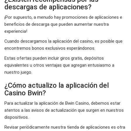
descargas de aplicaciones?
¡Por supuesto, a menudo hay promociones de aplicaciones e
beneficios de descarga que pueden aumentar nuestra
experiencia!
Cuando descargamos la aplicación del casino, es posible que
encontremos bonos exclusivos esperándonos.
Estas ofertas pueden incluir giros gratis, depósitos
equivalentes u otros ventajas que agregan entusiasmo a
nuestro juego.
¿Cómo actualizo la aplicación del
Casino Bwin?
Para actualizar la aplicación de Bwin Casino, debemos estar
atentos a las avisos de actualización que surgen en nuestros
dispositivos.
Revisar periódicamente nuestra tienda de aplicaciones es otra