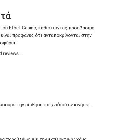
ητά
 του Efbet Casino, καθιστώντας προσβάσιμη
είναι προφανές ότι ανταποκρίνονται στην
οσφέρει:
σουμε την αίσθηση παιχνιδιού εν κινήσει,
ε να παραβλέψουμε την εκπληκτική γκάμα