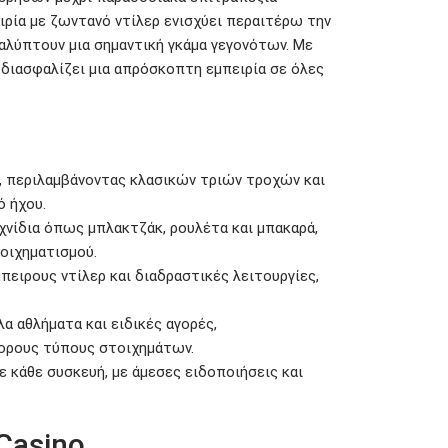
ειρία με ζωντανό ντίλερ ενισχύει περαιτέρω την
αλύπτουν μια σημαντική γκάμα γεγονότων. Με
 διασφαλίζει μια απρόσκοπτη εμπειρία σε όλες
ν, περιλαμβάνοντας κλασικών τριών τροχών και
 ήχου.
χνίδια όπως μπλακτζάκ, ρουλέτα και μπακαρά,
οιχηματισμού.
μπειρους ντίλερ και διαδραστικές λειτουργίες,
α αθλήματα και ειδικές αγορές,
φορους τύπους στοιχημάτων.
 κάθε συσκευή, με άμεσες ειδοποιήσεις και
Casino