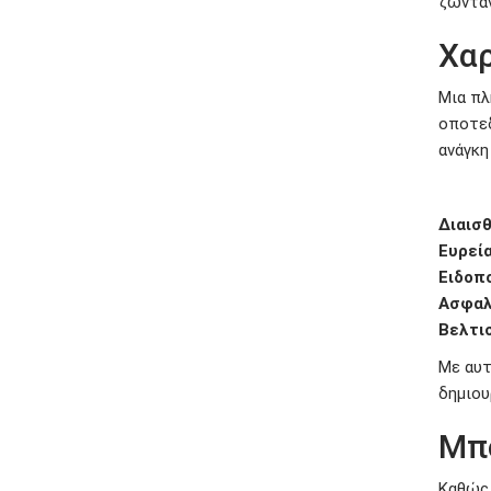
ζωνταν
Χαρ
Μια πλ
οποτεδ
ανάγκη
Διαισ
Ευρεία
Ειδοπ
Ασφαλ
Βελτι
Με αυτ
δημιου
Μπ
Καθώς 