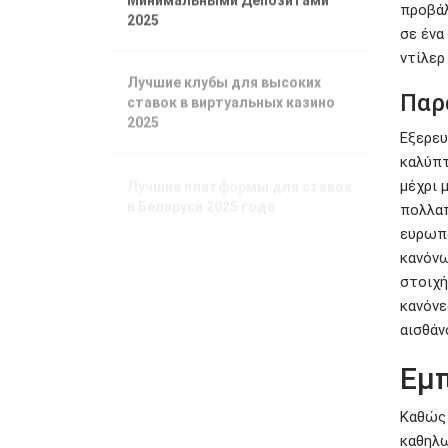
προβάλ
2025
σε ένα
ντίλερ
Лучшие клубы для высоких
ставок в виртуальных казино
Παρ
2025
Εξερευ
καλύπτ
Лучшие платформы для ставок
μέχρι 
в Беларуси 2025 года
πολλαπ
ευρωπα
Phương Tây
κανόνων
ngày càng phụ
στοιχή
thuộc vào nhiên
liệu châu Á
κανόνε
αισθάν
Xuất xưởng tàu
tiếp nhiên liệu
Εμπ
LNG lớn nhất thế
giới
Καθώς 
καθηλω