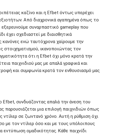
ιπέτειας καζίνο και η Efbet όντως υπερέχει
εξιοτήτων. Από διαχρονικά αγαπημένα όπως το
, εξερευνούμε συναρπαστικό gameplay που
δι έχει σχεδιαστεί με διαισθητικά
ς κανόνες ενώ ταυτόχρονα χαίρουμε την
ές στοιχηματισμού, ικανοποιώντας τον
γματικότητα ότι η Efbet όχι μόνο κρατά την
τεια παιχνιδιού μας με απαλά γραφικά και
τροφή και συμφωνία κρατά τον ενθουσιασμό μας
ο Efbet, συνδυάζοντας απαλά την άνεση του
Μας παρουσιάζεται μια επιλογή παιχνιδιών όπως
 ντίλερ σε ζωντανό χρόνο. Αυτή η ρύθμιση όχι
ο με τον ντίλερ όσο και με τους υπόλοιπους
α εντύπωση ομαδικότητας. Κάθε παιχνίδι