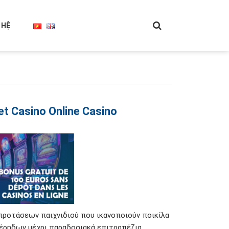
 HỆ
t Casino Online Casino
 προτάσεων παιχνιδιού που ικανοποιούν ποικίλα
χέρηδων μέχρι παραδοσιακά επιτραπέζια