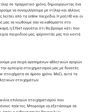
τίλερ σε πραγματικό χρόνο, δημιουργώντας ένα
ορούμε να συνομιλήσουμε με ντίλερ και άλλους
λείπει από τα online παιχνίδια. Η ροή HD και οι
ς μας να νιώθουμε σαν να καθόμαστε στο
καρά, η Efbet εγγυάται ότι θα βρούμε κάτι που
ειρία παιχνιδιού μας, φέρνοντάς μας πιο κοντά
ρούμε μια σειρά αγαπημένων αθλητικών αγορών
την εμπειρία στοιχηματισμού μας με δυνατές
 στοιχήματα σε άμεσο χρόνο. Μαζί, αυτά τα
θλητικών στοιχημάτων.
ικιλία επιλογών στοιχηματισμού που
μένους παίκτες. Μπορούμε να εξετάσουμε σε
ς, όπου ο ενθουσιασμός δημοφιλών