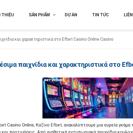
I THIỆU
SẢN PHẨM
DỰ ÁN
TIN TỨC
LIÊN
ιχνίδια και χαρακτηριστικά στο Efbet Casino Online Casino
έσιμα παιχνίδια και χαρακτηριστικά στο Efbe
bet Casino Online,
Καζίνο Efbet
, ανακαλύπτουμε μια ευρεία γκάμα
 και προτιμήσεις. Από αισθητικά εντυπωσιακά παιχνίδια κουλο