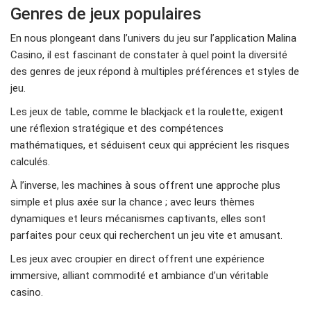
Genres de jeux populaires
En nous plongeant dans l’univers du jeu sur l’application Malina
Casino, il est fascinant de constater à quel point la diversité
des genres de jeux répond à multiples préférences et styles de
jeu.
Les jeux de table, comme le blackjack et la roulette, exigent
une réflexion stratégique et des compétences
mathématiques, et séduisent ceux qui apprécient les risques
calculés.
À l’inverse, les machines à sous offrent une approche plus
simple et plus axée sur la chance ; avec leurs thèmes
dynamiques et leurs mécanismes captivants, elles sont
parfaites pour ceux qui recherchent un jeu vite et amusant.
Les jeux avec croupier en direct offrent une expérience
immersive, alliant commodité et ambiance d’un véritable
casino.