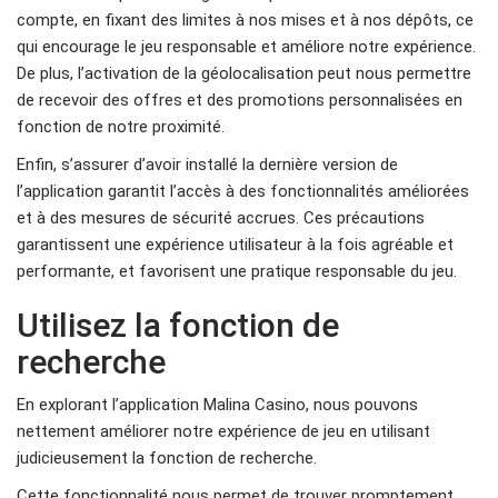
compte, en fixant des limites à nos mises et à nos dépôts, ce
qui encourage le jeu responsable et améliore notre expérience.
De plus, l’activation de la géolocalisation peut nous permettre
de recevoir des offres et des promotions personnalisées en
fonction de notre proximité.
Enfin, s’assurer d’avoir installé la dernière version de
l’application garantit l’accès à des fonctionnalités améliorées
et à des mesures de sécurité accrues. Ces précautions
garantissent une expérience utilisateur à la fois agréable et
performante, et favorisent une pratique responsable du jeu.
Utilisez la fonction de
recherche
En explorant l’application Malina Casino, nous pouvons
nettement améliorer notre expérience de jeu en utilisant
judicieusement la fonction de recherche.
Cette fonctionnalité nous permet de trouver promptement