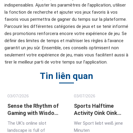
indispensables. Ajuster les paramètres de l’application, utiliser
la fonction de recherche et ajouter vos jeux favoris à vos
favoris vous permettra de gagner du temps sur la plateforme.
Parcourir les différentes catégories de jeux et se tenir informé
des promotions renforcera encore votre expérience de jeu. Se
définir des limites de temps et maîtriser les règles à l’avance
garantit un jeu sûr. Ensemble, ces conseils optimisent non
seulement votre expérience de jeu, mais vous facilitent aussi à
tirer le meilleur parti de votre temps sur l’application.
Tin liên quan
03/
07
/2026
03/
07
/2026
Sense the Rhythm of
Sports Halftime
Gaming with Wisdom
Activity Oink Oink
of Athena Slot in UK
Oink Slot During
The UK's online slot
Wer Sport liebt weiß jene
Breaks in Germany
landscape is full of
Minuten