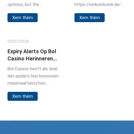
options, but the
https://oinkoinkoink.de/.
Wisdomofathenaslot
Eine Halbzeitpause zählt
Xem thêm
Xem thêm
creates its own space.
herunter, und man ist auf
This isn't a game about
der Suche nach einer
mindless spinning. It pulls
Unterhaltung, die die
you into a world of
Spannung aufrechterhält.
03/
07
/2026
ancient strategy, where
Dieser Oink Oink Oink Slot
Expiry Alerts Op Bol
your choices feel
erweist sich für viele
Casino Herinneren
connected
deutsche Fans in dieser
Inwoners van
Bol Casino heeft als doel
Hinsicht bewährt. Der Slot
Nederland Aan
dat spelers hun bonussen
schließt die Lücke bis
Bonusdeadlines
maximaal benutten.
zum Beginn der zweiten
Daarom is er nu een
Hälfte, gestaltet aus
Xem thêm
systeem met expiry
angespannter
alerts. Deze herinneringen
garanderen dat je geen
waardevolle bonussen of
gratis spins meer mist.
Hier ontdek je hoe