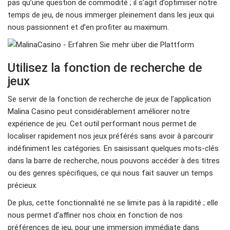
pas qu’une question de commodité ; il s’agit d’optimiser notre
temps de jeu, de nous immerger pleinement dans les jeux qui
nous passionnent et d’en profiter au maximum.
Utilisez la fonction de recherche de
jeux
Se servir de la fonction de recherche de jeux de l’application
Malina Casino peut considérablement améliorer notre
expérience de jeu. Cet outil performant nous permet de
localiser rapidement nos jeux préférés sans avoir à parcourir
indéfiniment les catégories. En saisissant quelques mots-clés
dans la barre de recherche, nous pouvons accéder à des titres
ou des genres spécifiques, ce qui nous fait sauver un temps
précieux.
De plus, cette fonctionnalité ne se limite pas à la rapidité ; elle
nous permet d’affiner nos choix en fonction de nos
préférences de jeu, pour une immersion immédiate dans