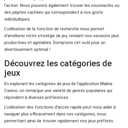
l’action. Nous pouvons également trouver les nouveautés ou
des pépites cachées qui correspondent à nos goûts
vidéoludiques.
L’utilisation de la fonction de recherche nous permet
d’améliorer notre stratégie de jeu, rendant nos sessions plus
productives et agréables. Domptons cet outil pour un
divertissement optimal !
Découvrez les catégories de
jeux
En explorant les catégories de jeux de l’application Malina
Casino, on remarque une variété de genres populaires qui
répondent à diverses préférences.
L’utilisation des fonctions d’accès rapide peut nous aider à
naviguer plus efficacement dans ces catégories, nous
permettant ainsi de trouver rapidement nos jeux préférés.