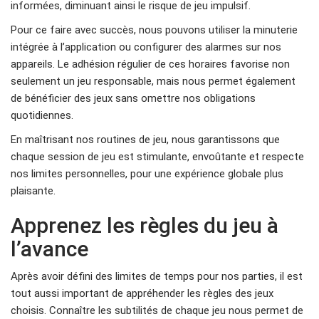
informées, diminuant ainsi le risque de jeu impulsif.
Pour ce faire avec succès, nous pouvons utiliser la minuterie
intégrée à l’application ou configurer des alarmes sur nos
appareils. Le adhésion régulier de ces horaires favorise non
seulement un jeu responsable, mais nous permet également
de bénéficier des jeux sans omettre nos obligations
quotidiennes.
En maîtrisant nos routines de jeu, nous garantissons que
chaque session de jeu est stimulante, envoûtante et respecte
nos limites personnelles, pour une expérience globale plus
plaisante.
Apprenez les règles du jeu à
l’avance
Après avoir défini des limites de temps pour nos parties, il est
tout aussi important de appréhender les règles des jeux
choisis. Connaître les subtilités de chaque jeu nous permet de