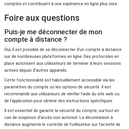
comptes et contribuent à une expérience en ligne plus sûre.
Foire aux questions
Puis-je me déconnecter de mon
compte à distance ?
Oui, il est possible de se déconnecter d’un compte à distance
sur de nombreuses plateformes en ligne. Des protocoles en
place autorisent aux utilisateurs de terminer à leurs sessions
actives depuis d’autres appareils.
Cette fonctionnalité est habituellement accessible via les
paramètres du compte ou les options de sécurité. Il est
recommandé aux utilisateurs de vérifier l’aide du site web ou
de l’application pour obtenir des instructions spécifiques.
Il est essentiel de garantir la sécurité du compte, surtout en
cas de suspicion d’accès non autorisé. La déconnexion à
distance augmente le contrôle de l’utilisateur sur l’activité de