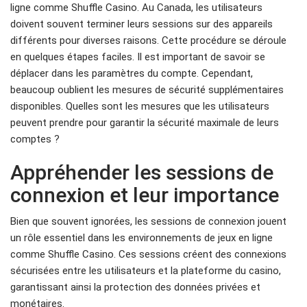
ligne comme Shuffle Casino. Au Canada, les utilisateurs
doivent souvent terminer leurs sessions sur des appareils
différents pour diverses raisons. Cette procédure se déroule
en quelques étapes faciles. Il est important de savoir se
déplacer dans les paramètres du compte. Cependant,
beaucoup oublient les mesures de sécurité supplémentaires
disponibles. Quelles sont les mesures que les utilisateurs
peuvent prendre pour garantir la sécurité maximale de leurs
comptes ?
Appréhender les sessions de
connexion et leur importance
Bien que souvent ignorées, les sessions de connexion jouent
un rôle essentiel dans les environnements de jeux en ligne
comme Shuffle Casino. Ces sessions créent des connexions
sécurisées entre les utilisateurs et la plateforme du casino,
garantissant ainsi la protection des données privées et
monétaires.