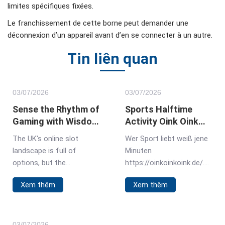
limites spécifiques fixées.
Le franchissement de cette borne peut demander une
déconnexion d’un appareil avant d’en se connecter à un autre.
Tin liên quan
03/
07
/2026
03/
07
/2026
Sense the Rhythm of
Sports Halftime
Gaming with Wisdom
Activity Oink Oink
of Athena Slot in UK
Oink Slot During
The UK's online slot
Wer Sport liebt weiß jene
Breaks in Germany
landscape is full of
Minuten
options, but the
https://oinkoinkoink.de/.
Wisdomofathenaslot
Eine Halbzeitpause zählt
Xem thêm
Xem thêm
creates its own space.
herunter, und man ist auf
This isn't a game about
der Suche nach einer
mindless spinning. It pulls
Unterhaltung, die die
you into a world of
Spannung aufrechterhält.
03/
07
/2026