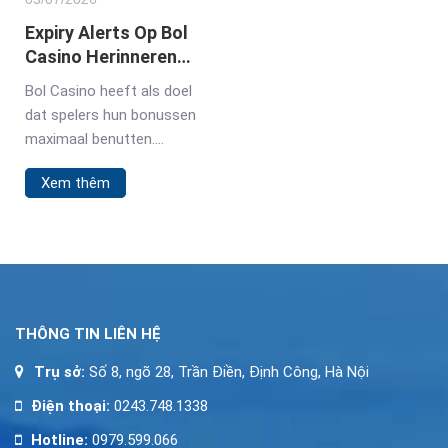
ancient strategy, where
Dieser Oink Oink Oink Slot
Expiry Alerts Op Bol
your choices feel
erweist sich für viele
Casino Herinneren
connected
deutsche Fans in dieser
Inwoners van
Bol Casino heeft als doel
Hinsicht bewährt. Der Slot
Nederland Aan
dat spelers hun bonussen
schließt die Lücke bis
Bonusdeadlines
maximaal benutten.
zum Beginn der zweiten
Daarom is er nu een
Hälfte, gestaltet aus
Xem thêm
systeem met expiry
angespannter
alerts. Deze herinneringen
garanderen dat je geen
waardevolle bonussen of
gratis spins meer mist.
Hier ontdek je hoe
THÔNG TIN LIÊN HỆ
Trụ sở:
Số 8, ngõ 28, Trần Điền, Định Công, Hà Nội
Điện thoại:
0243.748.1338
Hotline:
0979.599.066