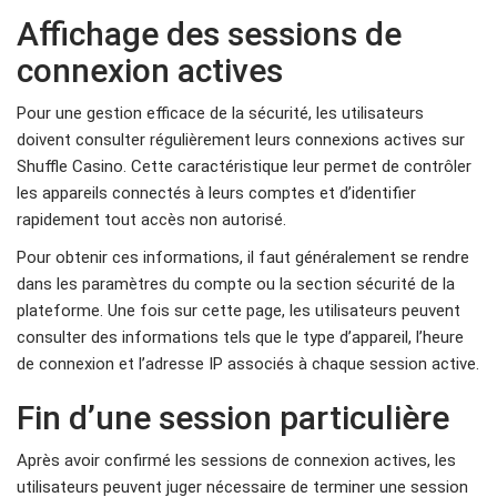
Affichage des sessions de
connexion actives
Pour une gestion efficace de la sécurité, les utilisateurs
doivent consulter régulièrement leurs connexions actives sur
Shuffle Casino. Cette caractéristique leur permet de contrôler
les appareils connectés à leurs comptes et d’identifier
rapidement tout accès non autorisé.
Pour obtenir ces informations, il faut généralement se rendre
dans les paramètres du compte ou la section sécurité de la
plateforme. Une fois sur cette page, les utilisateurs peuvent
consulter des informations tels que le type d’appareil, l’heure
de connexion et l’adresse IP associés à chaque session active.
Fin d’une session particulière
Après avoir confirmé les sessions de connexion actives, les
utilisateurs peuvent juger nécessaire de terminer une session