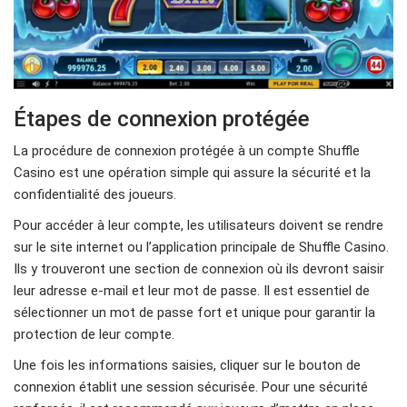
Étapes de connexion protégée
La procédure de connexion protégée à un compte Shuffle
Casino est une opération simple qui assure la sécurité et la
confidentialité des joueurs.
Pour accéder à leur compte, les utilisateurs doivent se rendre
sur le site internet ou l’application principale de Shuffle Casino.
Ils y trouveront une section de connexion où ils devront saisir
leur adresse e-mail et leur mot de passe. Il est essentiel de
sélectionner un mot de passe fort et unique pour garantir la
protection de leur compte.
Une fois les informations saisies, cliquer sur le bouton de
connexion établit une session sécurisée. Pour une sécurité