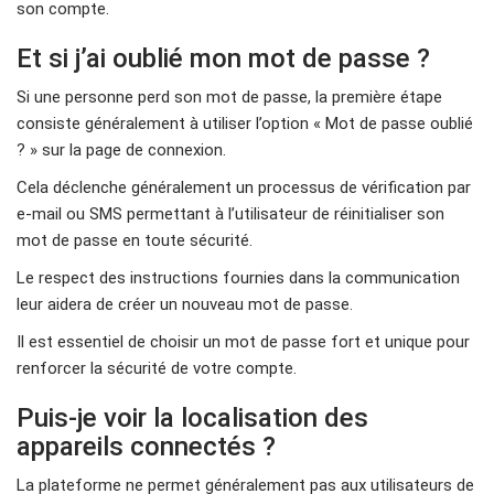
son compte.
Et si j’ai oublié mon mot de passe ?
Si une personne perd son mot de passe, la première étape
consiste généralement à utiliser l’option « Mot de passe oublié
? » sur la page de connexion.
Cela déclenche généralement un processus de vérification par
e-mail ou SMS permettant à l’utilisateur de réinitialiser son
mot de passe en toute sécurité.
Le respect des instructions fournies dans la communication
leur aidera de créer un nouveau mot de passe.
Il est essentiel de choisir un mot de passe fort et unique pour
renforcer la sécurité de votre compte.
Puis-je voir la localisation des
appareils connectés ?
La plateforme ne permet généralement pas aux utilisateurs de