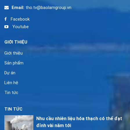
Email:
tho.tv@baolamgroup.vn
Facebook
Youtube
GIỚI THIỆU
Giới thiệu
Sản phẩm
Dự án
Liên hệ
Tin tức
TIN TỨC
Nhu cầu nhiên liệu hóa thạch có thể đạt
đỉnh vài năm tới