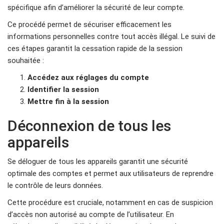
spécifique afin d’améliorer la sécurité de leur compte.
Ce procédé permet de sécuriser efficacement les
informations personnelles contre tout accès illégal. Le suivi de
ces étapes garantit la cessation rapide de la session
souhaitée :
Accédez aux réglages du compte
Identifier la session
Mettre fin à la session
Déconnexion de tous les
appareils
Se déloguer de tous les appareils garantit une sécurité
optimale des comptes et permet aux utilisateurs de reprendre
le contrôle de leurs données.
Cette procédure est cruciale, notamment en cas de suspicion
d’accès non autorisé au compte de l’utilisateur. En