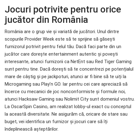
Jocuri potrivite pentru orice
jucător din România
România are o grup vie și variată de jucători. Unul dintre
scopurile Provider Week este să te sprijine să găsești
furnizorul potrivit pentru felul tău. Dacă faci parte din un
jucător care dorește entertainment autentic și povești
interesante, atunci furnizorii ca NetEnt sau Red Tiger Gaming
sunt pentru tine. Dacă dorești să te concentrezi pe potențialul
mare de câștig și pe jackpoturi, atunci ar fi bine să te uiți la
Microgaming sau Play’n GO. Iar pentru cei care apreciază să
încerce cu mecanici de joc nonconformiste și formule noi,
atunci Hacksaw Gaming sau Nolimit City sunt domeniul vostru.
La OscarSpin Casino, am realizat lobby-ul exact cu conceptul
la această diversitate. Ne asigurăm că, oricare de stare sau
buget, vei identifica un furnizor și jocuri care să îți
îndeplinească așteptărilor.