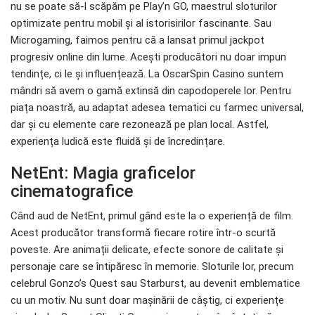
nu se poate să-l scăpăm pe Play’n GO, maestrul sloturilor
optimizate pentru mobil și al istorisirilor fascinante. Sau
Microgaming, faimos pentru că a lansat primul jackpot
progresiv online din lume. Acești producători nu doar impun
tendințe, ci le și influențează. La OscarSpin Casino suntem
mândri să avem o gamă extinsă din capodoperele lor. Pentru
piața noastră, au adaptat adesea tematici cu farmec universal,
dar și cu elemente care rezonează pe plan local. Astfel,
experiența ludică este fluidă și de încredințare.
NetEnt: Magia graficelor
cinematografice
Când aud de NetEnt, primul gând este la o experiență de film.
Acest producător transformă fiecare rotire într-o scurtă
poveste. Are animații delicate, efecte sonore de calitate și
personaje care se întipăresc în memorie. Sloturile lor, precum
celebrul Gonzo’s Quest sau Starburst, au devenit emblematice
cu un motiv. Nu sunt doar mașinării de câștig, ci experiențe