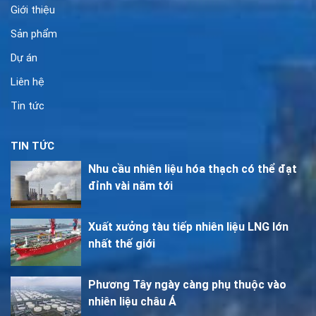
Giới thiệu
Sản phẩm
Dự án
Liên hệ
Tin tức
TIN TỨC
Nhu cầu nhiên liệu hóa thạch có thể đạt
đỉnh vài năm tới
Xuất xưởng tàu tiếp nhiên liệu LNG lớn
nhất thế giới
Phương Tây ngày càng phụ thuộc vào
nhiên liệu châu Á