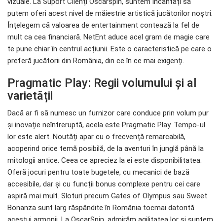
vizuale. La
Suport Clienți Oscarspin
, suntem încântați să
putem oferi acest nivel de măiestrie artistică jucătorilor noștri.
Înțelegem că valoarea de entertainment contează la fel de
mult ca cea financiară. NetEnt aduce acel gram de magie care
te pune chiar în centrul acțiunii. Este o caracteristică pe care o
preferă jucătorii din România, din ce în ce mai exigenți.
Pragmatic Play: Regii volumului și al
varietății
Dacă ar fi să numesc un furnizor care conduce prin volum pur
și inovație neîntreruptă, acela este Pragmatic Play. Tempo-ul
lor este alert. Noutăți apar cu o frecvență remarcabilă,
acoperind orice temă posibilă, de la aventuri în junglă până la
mitologii antice. Ceea ce apreciez la ei este disponibilitatea.
Oferă jocuri pentru toate bugetele, cu mecanici de bază
accesibile, dar și cu funcții bonus complexe pentru cei care
aspiră mai mult. Sloturi precum Gates of Olympus sau Sweet
Bonanza sunt larg răspândite în România tocmai datorită
acestui armonii. La OscarSpin, admirăm agilitatea lor și suntem