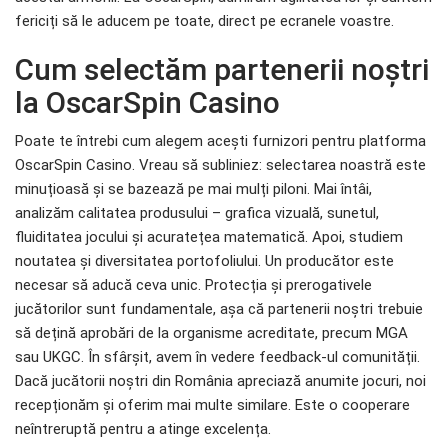
fericiți să le aducem pe toate, direct pe ecranele voastre.
Cum selectăm partenerii noștri
la OscarSpin Casino
Poate te întrebi cum alegem acești furnizori pentru platforma
OscarSpin Casino. Vreau să subliniez: selectarea noastră este
minuțioasă și se bazează pe mai mulți piloni. Mai întâi,
analizăm calitatea produsului – grafica vizuală, sunetul,
fluiditatea jocului și acuratețea matematică. Apoi, studiem
noutatea și diversitatea portofoliului. Un producător este
necesar să aducă ceva unic. Protecția și prerogativele
jucătorilor sunt fundamentale, așa că partenerii noștri trebuie
să dețină aprobări de la organisme acreditate, precum MGA
sau UKGC. În sfârșit, avem în vedere feedback-ul comunității.
Dacă jucătorii noștri din România apreciază anumite jocuri, noi
recepționăm și oferim mai multe similare. Este o cooperare
neîntreruptă pentru a atinge excelența.