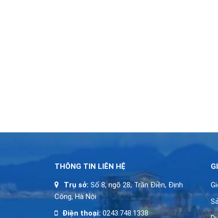
Nhu cầu nhiên
liệu hóa thạch
có thể đạt đỉnh
vài năm tới
Eye of 24 Casino Anmeldebonus
Horus Tricks, Tipps, Provision
enthüllt 2026
Greatest Totally free Twist
Bonuses for 2026: Complete Set
of 100 percent free Spins
THÔNG TIN LIÊN HỆ
G
Trụ sở:
Số 8, ngõ 28, Trần Điền, Định
Gi
Công, Hà Nội
S
Điện thoại:
0243.748.1338