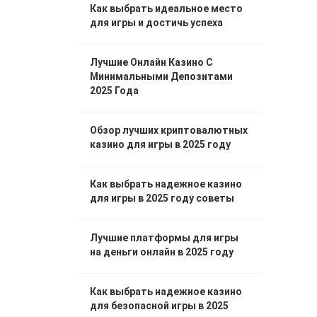
Как выбрать идеальное место
для игры и достичь успеха
Лучшие Онлайн Казино С
Минимальными Депозитами
2025 Года
Обзор лучших криптовалютных
казино для игры в 2025 году
Как выбрать надежное казино
для игры в 2025 году советы
Лучшие платформы для игры
на деньги онлайн в 2025 году
Как выбрать надежное казино
для безопасной игры в 2025