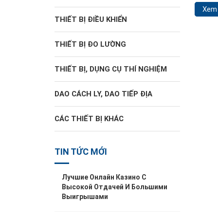
Xem
THIẾT BỊ ĐIỀU KHIỂN
THIẾT BỊ ĐO LƯỜNG
THIẾT BỊ, DỤNG CỤ THÍ NGHIỆM
DAO CÁCH LY, DAO TIẾP ĐỊA
CÁC THIẾT BỊ KHÁC
TIN TỨC MỚI
Лучшие Онлайн Казино С
Высокой Отдачей И Большими
Выигрышами