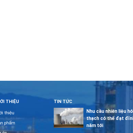
IỚI THIỆU
TIN TỨC
Nhu cầu nhiên liệu h
ới thiệu
thạch có thể đạt đỉn
ản phẩm
năm tới