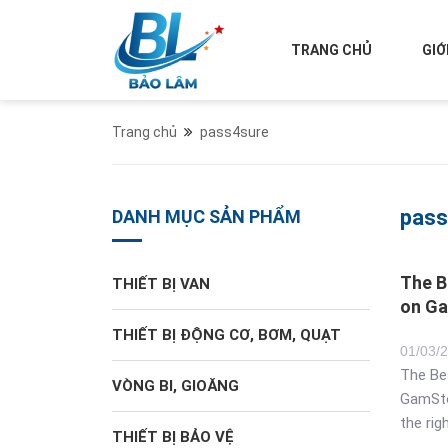
TRANG CHỦ
GIỚ
Trang chủ
pass4sure
pass
DANH MỤC SẢN PHẨM
The B
THIẾT BỊ VAN
on Ga
Guide
THIẾT BỊ ĐỘNG CƠ, BƠM, QUẠT
01
/
03
/
The Be
VÒNG BI, GIOĂNG
GamStop:
the rig
THIẾT BỊ BẢO VỆ