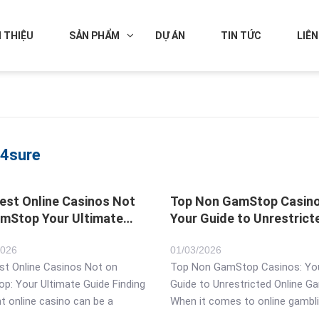
I THIỆU
SẢN PHẨM
DỰ ÁN
TIN TỨC
LIÊN
4sure
est Online Casinos Not
Top Non GamStop Casin
mStop Your Ultimate
Your Guide to Unrestrict
Online Gaming
2026
01
/
03
/2026
st Online Casinos Not on
Top Non GamStop Casinos: Yo
 Your Ultimate Guide Finding
Guide to Unrestricted Online G
ht online casino can be a
When it comes to online gambli
players often