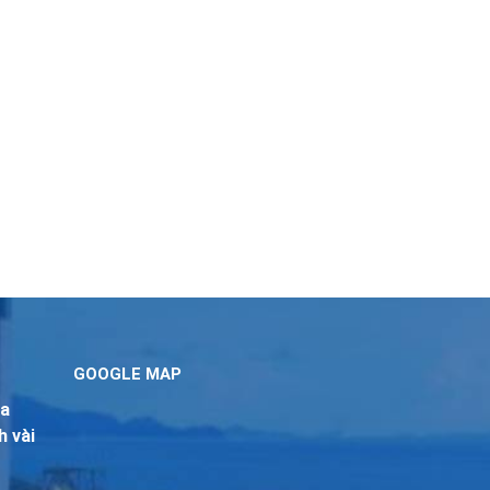
GOOGLE MAP
óa
h vài