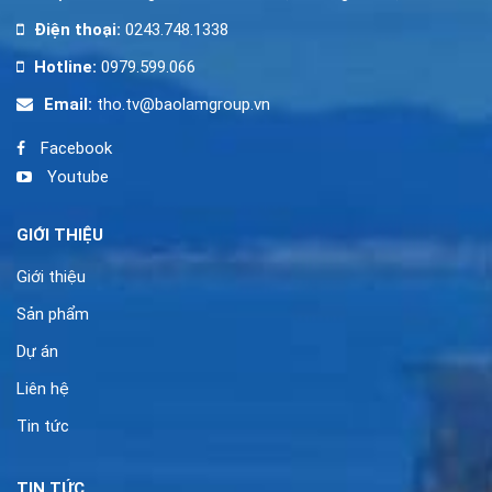
Gaming, где можно
высокие стандарты
Điện thoại:
0243.748.1338
играть в живые игры с
выплат. При
Hotline:
0979.599.066
реальными дилерами.
Важно обратить
Email:
tho.tv@baolamgroup.vn
внимание на скорость
Facebook
загрузки страниц и
Youtube
отклик
GIỚI THIỆU
Giới thiệu
Sản phẩm
Dự án
Liên hệ
Tin tức
TIN TỨC