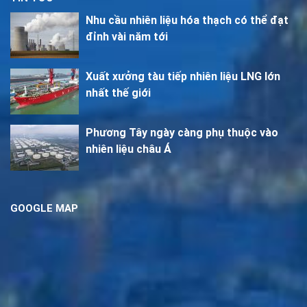
Nhu cầu nhiên liệu hóa thạch có thể đạt
đỉnh vài năm tới
Xuất xưởng tàu tiếp nhiên liệu LNG lớn
nhất thế giới
Phương Tây ngày càng phụ thuộc vào
nhiên liệu châu Á
GOOGLE MAP