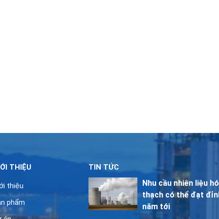
IỚI THIỆU
TIN TỨC
Nhu cầu nhiên liệu h
ới thiệu
thạch có thể đạt đỉn
ản phẩm
năm tới