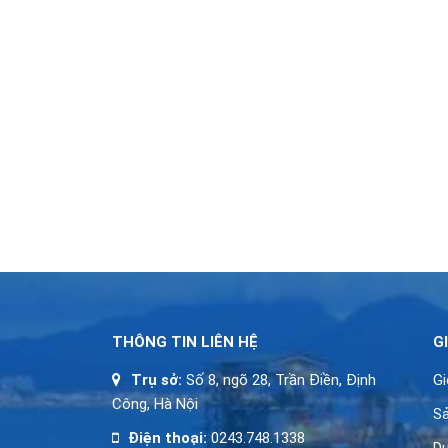
Nhu cầu nhiên
liệu hóa thạch
có thể đạt đỉnh
vài năm tới
Eye of 24 Casino Anmeldebonus
Horus Tricks, Tipps, Provision
enthüllt 2026
Greatest Totally free Twist
Bonuses for 2026: Complete Set
of 100 percent free Spins
THÔNG TIN LIÊN HỆ
G
Trụ sở:
Số 8, ngõ 28, Trần Điền, Định
Gi
Công, Hà Nội
S
Điện thoại:
0243.748.1338