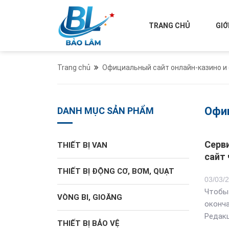
TRANG CHỦ
GIỚ
Trang chủ
Официальный сайт онлайн-казино и
Офиц
DANH MỤC SẢN PHẨM
Серв
THIẾT BỊ VAN
сайт
Казах
THIẾT BỊ ĐỘNG CƠ, BƠM, QUẠT
03
/
03
/
у тов
Чтобы
VÒNG BI, GIOĂNG
оконча
Редакц
THIẾT BỊ BẢO VỆ
и обно