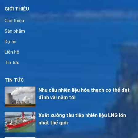
требующая показать
серьезность своих
GIỚI THIỆU
намерений и заплатить
Giới thiệu
определенную сумму
денег. Получив
Sản phẩm
лицензию казино
Dự án
размещает
Liên hệ
Tin tức
TIN TỨC
Nhu cầu nhiên liệu hóa thạch có thể đạt
đỉnh vài năm tới
Xuất xưởng tàu tiếp nhiên liệu LNG lớn
nhất thế giới