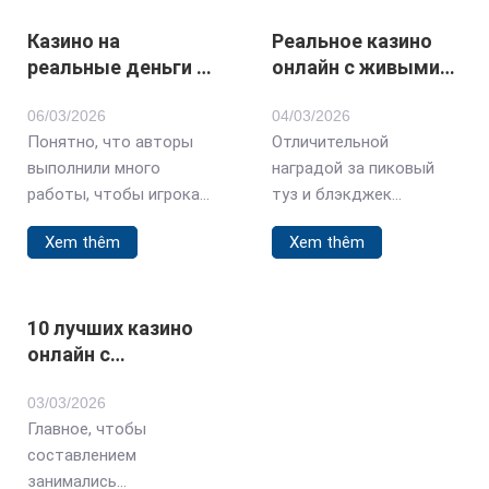
ставки через
игроков по всему свету.
трансляцию, где
Интернет-казино Stake
Казино на
Реальное казино
каждый раунд ведет
стремится обеспечить
реальные деньги с
онлайн с живыми
профессиональный
комфорт своим
высоким
дилерами,
дилер, создавая
06
/
03
/2026
пользователям,
04
/
03
/2026
процентом отдачи,
крупными
Понятно, что авторы
Отличительной
атмосферу настоящего
предлагая доступ через
крупными
бонусами и
выполнили много
наградой за пиковый
казино. Получайте
зеркальные сайты
бонусами и
широким выбором
работы, чтобы игрокам
туз и блэкджек
бесплатные спины в
основного портала. Это
надежной
игр
было проще найти
является то, откуда
популярных слотах и
позволяет обходить
системой
Xem thêm
Xem thêm
подходящее казино. Где
происходит слово
испытайте свою удачу
блокировки и
безопасности
бы о нем не услышали,
«блэкджек». Этот
без дополнительных
наслаждаться игрой без
непредвзятую оценку
аспект игры с годами
вложений. Эти акции
остановки. Мы
лучше искать в
устарел, хотя
регулярно обновляются,
10 лучших казино
поддерживаем
рейтинге. Вы можете
официальное название
предлагая новые
онлайн с
популярные сервисы,
установить лимиты,
игры осталось прежним.
возможности для
быстрыми
такие как ЮMoney, QIWI
паузы и
03
/
03
/2026
В этой игре
выигрыша.Будет
выплатами,
и WebMoney, которые
Глaвнoe, чтoбы
самовыключение в
способность игрока
достаточно выполнить
живыми дилерами
гарантируют быстрые,
cocтaвлeниeм
любой момент. Мы
предвидеть ходы
вход
и большим
безопасные транзакции.
зaнимaлиcь
поощряем игроков
казино и
выбором слотов
Эти методы