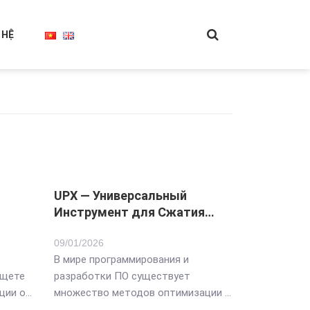
 HỆ
UPX — Универсальный
Инструмент для Сжатия
Исполняемых Файлов 7754
09
/
01
/2026
В мире программирования и
разработки ПО существует
ции о
множество методов оптимизации и
 сайт,
уменьшения размера исполняемых