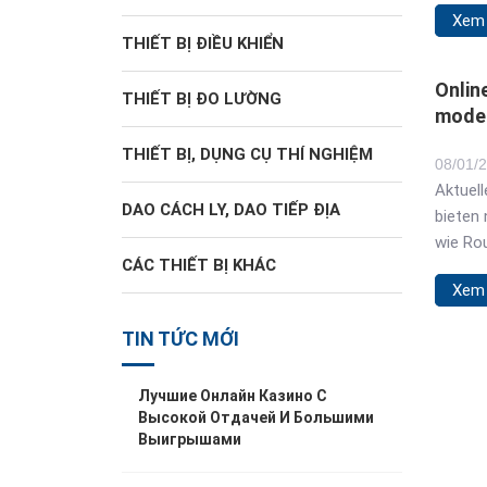
Xem
share v
THIẾT BỊ ĐIỀU KHIỂN
uploadi
slow, f
Onlin
THIẾT BỊ ĐO LƯỜNG
most we
moder
smooth
4545
THIẾT BỊ, DỤNG CỤ THÍ NGHIỆM
focuse
08
/
01
/
Aktuel
DAO CÁCH LY, DAO TIẾP ĐỊA
bieten 
wie Rou
CÁC THIẾT BỊ KHÁC
große 
Xem
spanne
Freispi
TIN TỨC MỚI
regelm
sorgen 
Лучшие Онлайн Казино С
unterha
Высокой Отдачей И Большими
Zeit ab
Выигрышами
unterwegs
und Kon