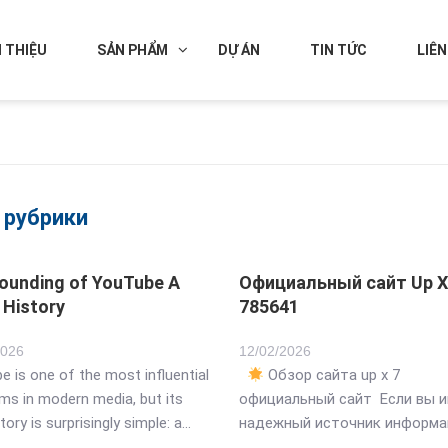
I THIỆU
SẢN PHẨM
DỰ ÁN
TIN TỨC
LIÊN
з рубрики
ounding of YouTube A
Официальный сайт Up X
 History
785641
2026
12
/
02
/2026
 is one of the most influential
Обзор сайта up x 7
ms in modern media, but its
официальный сайт Если вы ищете
tory is surprisingly simple: a
надежный источник информа
team wanted an easier way to
продукте up x 7 официальный