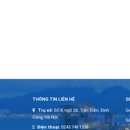
Nhu cầu nhiên
liệu hóa thạch
có thể đạt đỉnh
vài năm tới
Eye of 24 Casino Anmeldebonus
Horus Tricks, Tipps, Provision
enthüllt 2026
Greatest Totally free Twist
Bonuses for 2026: Complete Set
of 100 percent free Spins
THÔNG TIN LIÊN HỆ
G
Trụ sở:
Số 8, ngõ 28, Trần Điền, Định
Gi
Công, Hà Nội
S
Điện thoại:
0243.748.1338