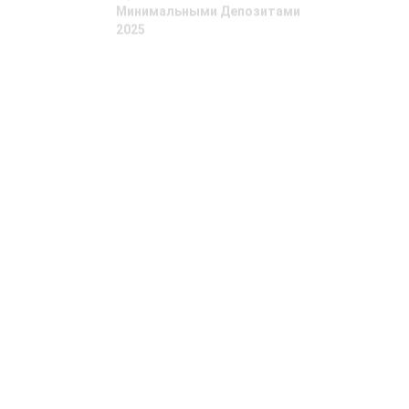
2025
Лучшие клубы для высоких
ставок в виртуальных казино
2025
Лучшие платформы для ставок
в Беларуси 2025 года
Phương Tây
ngày càng phụ
thuộc vào nhiên
liệu châu Á
Xuất xưởng tàu
tiếp nhiên liệu
LNG lớn nhất thế
giới