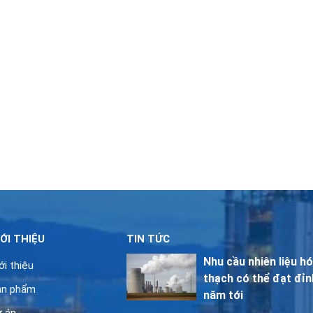
IỚI THIỆU
TIN TỨC
Nhu cầu nhiên liệu h
ới thiệu
thạch có thể đạt đỉn
ản phẩm
năm tới