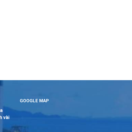
GOOGLE MAP
óa
h vài