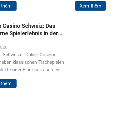
 thêm
Xem thêm
ideo online. In the early 2000s,
то эта статья поможет вам
ng and sending video files was
разобраться во всех деталях
ormats were inconsistent, and
Здесь вы найдете полезные
e Casino Schweiz: Das
bsites weren’t built for
советы, ответы
ne Spielerlebnis in der
 playback. YouTube’s founders
45
d on
2026
le Schweizer Online-Casinos
neben klassischen Tischspielen
lette oder Blackjack auch eine
Auswahl an modernen Slots und
 thêm
nden Live-Dealer-Games.
ele, Willkommensboni und
äßig wechselnde Promotionen
für ein vielseitiges und
ltsames Erlebnis, das zu jeder
rufbar ist – zu Hause oder
 per Smartphone. Sicherheit
trolle für alle Nutzer