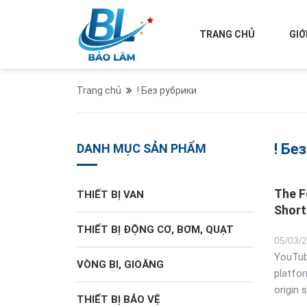
TRANG CHỦ
GIỚ
Trang chủ
! Без рубрики
! Бе
DANH MỤC SẢN PHẨM
The F
THIẾT BỊ VAN
Short
THIẾT BỊ ĐỘNG CƠ, BƠM, QUẠT
05
/
03
/
YouTube
VÒNG BI, GIOĂNG
platfor
origin s
THIẾT BỊ BẢO VỆ
small 