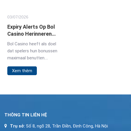
This isn't a game about
der Suche nach einer
mindless spinning. It pulls
Unterhaltung, die die
you into a world of
Spannung aufrechterhält.
03/
07
/2026
ancient strategy, where
Dieser Oink Oink Oink Slot
Expiry Alerts Op Bol
your choices feel
erweist sich für viele
Casino Herinneren
connected
deutsche Fans in dieser
Inwoners van
Bol Casino heeft als doel
Hinsicht bewährt. Der Slot
Nederland Aan
dat spelers hun bonussen
schließt die Lücke bis
Bonusdeadlines
maximaal benutten.
zum Beginn der zweiten
Daarom is er nu een
Hälfte, gestaltet aus
Xem thêm
systeem met expiry
angespannter
alerts. Deze herinneringen
garanderen dat je geen
waardevolle bonussen of
gratis spins meer mist.
Hier ontdek je hoe
THÔNG TIN LIÊN HỆ
Trụ sở:
Số 8, ngõ 28, Trần Điền, Định Công, Hà Nội