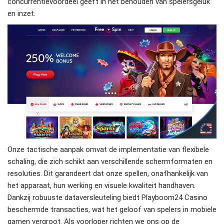
concurrentievoordeel geeft in het behouden van spelersgeluk
en inzet.
Onze tactische aanpak omvat de implementatie van flexibele
schaling, die zich schikt aan verschillende schermformaten en
resoluties. Dit garandeert dat onze spellen, onafhankelijk van
het apparaat, hun werking en visuele kwaliteit handhaven.
Dankzij robuuste dataversleuteling biedt Playboom24 Casino
beschermde transacties, wat het geloof van spelers in mobiele
gamen vergroot. Als voorloper richten we ons op de