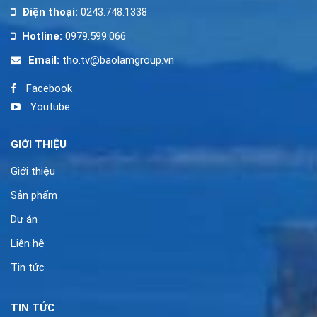
Điện thoại:
0243.748.1338
Hotline:
0979.599.066
Email:
tho.tv@baolamgroup.vn
Facebook
Youtube
GIỚI THIỆU
Giới thiệu
Sản phẩm
Dự án
Liên hệ
Tin tức
TIN TỨC