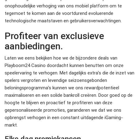
onophoudelijke verhoging van ons mobiel platform om te
tegemoet te komen aan de voortdurend evoluerende
technologische maatstaven en gebruikersverwachtingen.
Profiteer van exclusieve
aanbiedingen.
Laten we eens bekijken hoe we de bijzondere deals van
Playboom24 Casino doordacht kunnen benutten om onze
speelervaring te verhogen. Met dagelijks extra’s die de inzet van
spelers vergroten en levendige seizoensgebonden
beloningsprogramma’s kunnen we ons rewardpotentieel
maximaliseren en een solide bankroll creëren. Door goed op de
hoogte te blijven en proactief te profiteren van deze
gepersonaliseerde promoties, garanderen we dat we ons
opbrengst verhogen in een constant uitdagende iGaming-
markt.