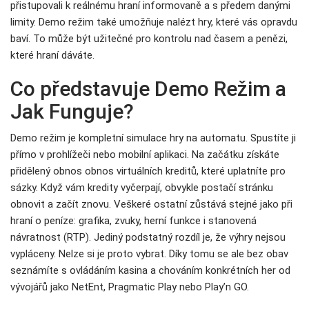
přistupovali k reálnému hraní informovaně a s předem danými
limity. Demo režim také umožňuje nalézt hry, které vás opravdu
baví. To může být užitečné pro kontrolu nad časem a penězi,
které hraní dáváte.
Co představuje Demo Režim a
Jak Funguje?
Demo režim je kompletní simulace hry na automatu. Spustíte ji
přímo v prohlížeči nebo mobilní aplikaci. Na začátku získáte
přidělený obnos obnos virtuálních kreditů, které uplatníte pro
sázky. Když vám kredity vyčerpají, obvykle postačí stránku
obnovit a začít znovu. Veškeré ostatní zůstává stejné jako při
hraní o peníze: grafika, zvuky, herní funkce i stanovená
návratnost (RTP). Jediný podstatný rozdíl je, že výhry nejsou
vypláceny. Nelze si je proto vybrat. Díky tomu se ale bez obav
seznámíte s ovládáním kasina a chováním konkrétních her od
vývojářů jako NetEnt, Pragmatic Play nebo Play’n GO.