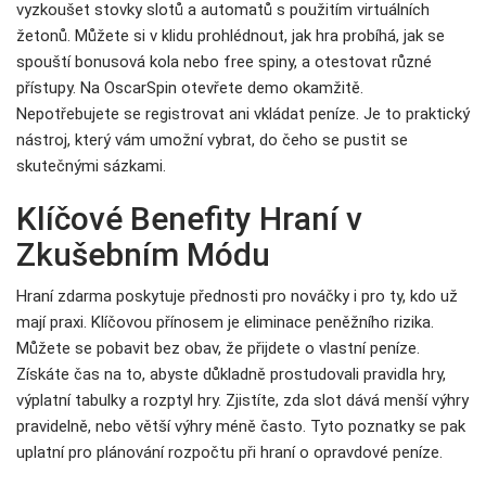
vyzkoušet stovky slotů a automatů s použitím virtuálních
žetonů. Můžete si v klidu prohlédnout, jak hra probíhá, jak se
spouští bonusová kola nebo free spiny, a otestovat různé
přístupy. Na OscarSpin otevřete demo okamžitě.
Nepotřebujete se registrovat ani vkládat peníze. Je to praktický
nástroj, který vám umožní vybrat, do čeho se pustit se
skutečnými sázkami.
Klíčové Benefity Hraní v
Zkušebním Módu
Hraní zdarma poskytuje přednosti pro nováčky i pro ty, kdo už
mají praxi. Klíčovou přínosem je eliminace peněžního rizika.
Můžete se pobavit bez obav, že přijdete o vlastní peníze.
Získáte čas na to, abyste důkladně prostudovali pravidla hry,
výplatní tabulky a rozptyl hry. Zjistíte, zda slot dává menší výhry
pravidelně, nebo větší výhry méně často. Tyto poznatky se pak
uplatní pro plánování rozpočtu při hraní o opravdové peníze.