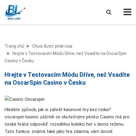
Trang chủ
Chưa được phân loại
Hrejte v Testovacím Módu Dříve, než Vsadíte na OscarSpin
Casino v Česku
Hrejte v Testovacím Módu Dříve, než Vsadíte
na OscarSpin Casino v Česku
Hledáte způsob, jak si zahrát kasinové hry bez rizika?
oscarspin kasino zážitek se skutečnými penězi
Casino má pro
české hráče odpověď: rozsáhlou kolekci her v demo režimu.
Tato funkce, známá také jako hra zdarma, vám dovolí