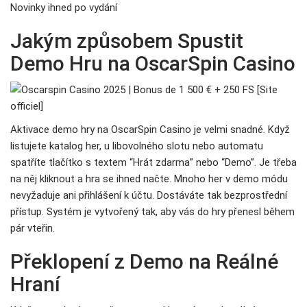
Novinky ihned po vydání
Jakým způsobem Spustit
Demo Hru na OscarSpin Casino
Aktivace demo hry na OscarSpin Casino je velmi snadné. Když
listujete katalog her, u libovolného slotu nebo automatu
spatříte tlačítko s textem “Hrát zdarma” nebo “Demo”. Je třeba
na něj kliknout a hra se ihned načte. Mnoho her v demo módu
nevyžaduje ani přihlášení k účtu. Dostáváte tak bezprostřední
přístup. Systém je vytvořený tak, aby vás do hry přenesl během
pár vteřin.
Překlopení z Demo na Reálné
Hraní