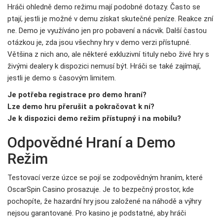
Hráči ohledně demo režimu mají podobné dotazy. Často se
ptají, jestli je možné v demu získat skutečné peníze. Reakce zní
ne. Demo je využíváno jen pro pobavení a nácvik. Další častou
otázkou je, zda jsou všechny hry v demo verzi přístupné.
Většina z nich ano, ale některé exkluzivní tituly nebo živé hry s
živými dealery k dispozici nemusí být. Hráči se také zajímají,
jestli je demo s časovým limitem.
Je potřeba registrace pro demo hraní?
Lze demo hru přerušit a pokračovat k ní?
Je k dispozici demo režim přístupný i na mobilu?
Odpovědné Hraní a Demo
Režim
Testovací verze úzce se pojí se zodpovědným hraním, které
OscarSpin Casino prosazuje. Je to bezpečný prostor, kde
pochopíte, že hazardní hry jsou založené na náhodě a výhry
nejsou garantované. Pro kasino je podstatné, aby hráči