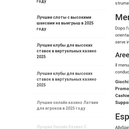
году
strumen
Men
Лучшие слоты с высокими
шансами на выигрыш в 2025
Dopo l’
году
orienta
serve i
Лучшие клубы для высоких
ставок в виртуальных казино
Aree
2025
Il menu
conduce
Лучшие клубы для высоких
ставок в виртуальных казино
Giochi
2025
Promoz
Cashie
Лучшие онлайн казино Латвии
Suppor
для игроков в 2025 году
Esp
Лучшие Онлайн Казино С
AllySpi
Минимальными Депозитами