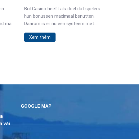
Nederland Aan
en
Bol Casino heeft als doel dat spelers
Bonusdeadlines
hun bonussen maximaal benutten.
und man
Daarom is er nu een systeem met
expiry alerts. Deze herinneringen
Xem thêm
garanderen dat je geen waardevolle
 Oink
bonussen of gratis spins meer mist.
sche
Hier ontdek je hoe
. Der
 Beginn
us
GOOGLE MAP
óa
h vài