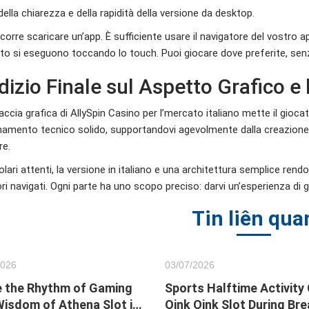
della chiarezza e della rapidità della versione da desktop.
orre scaricare un’app. È sufficiente usare il navigatore del vostro appar
to si eseguono toccando lo touch. Puoi giocare dove preferite, senz
dizio Finale sul Aspetto Grafico e l
faccia grafica di AllySpin Casino per l’mercato italiano mette il gioc
amento tecnico solido, supportandovi agevolmente dalla creazione 
re.
colari attenti, la versione in italiano e una architettura semplice ren
ri navigati. Ogni parte ha uno scopo preciso: darvi un’esperienza di gi
Tin liên qua
2026
03/
07
/2026
 the Rhythm of Gaming
Sports Halftime Activity
Wisdom of Athena Slot in
Oink Oink Slot During Bre