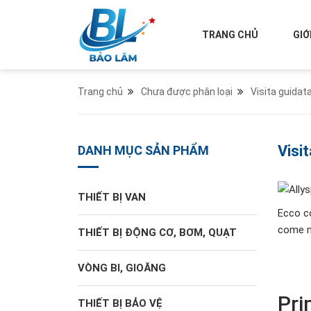
TRANG CHỦ
GIỚ
Trang chủ
Chưa được phân loại
Visita guidata
Visit
DANH MỤC SẢN PHẨM
THIẾT BỊ VAN
Ecco co
come mu
THIẾT BỊ ĐỘNG CƠ, BƠM, QUẠT
VÒNG BI, GIOĂNG
Pri
THIẾT BỊ BẢO VỆ