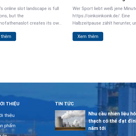
Germany
s online slot landscape is full
Wer Sport liebt weiß jene Minut
ons, but the
https://oinkoinkoink.de/. Eine
ofathenaslot creates its own
Halbzeitpause zählt herunter, 
This isn't a game about
ist auf der Suche nach einer
 thêm
Xem thêm
s spinning. It pulls you into a
Unterhaltung, die die Spannung
f ancient strategy, where your
aufrechterhält. Dieser Oink Oink
s feel connected
Slot erweist sich für viele deut
Fans in dieser Hinsicht bewährt
Slot schließt die Lücke bis zum
der zweiten Hälfte, gestaltet a
angespannter
IỚI THIỆU
TIN TỨC
Nhu cầu nhiên liệu h
ới thiệu
thạch có thể đạt đỉn
ản phẩm
năm tới