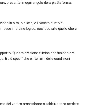
tore, presente in ogni angolo della piattaforma.
ione in alto, o a lato, è il vostro punto di
messe in ordine logico, così scovate quello che vi
upporto. Questa divisione elimina confusione e vi
arti più specifiche e i termini delle condizioni.
hermo del vostro smartphone o tablet, senza perdere