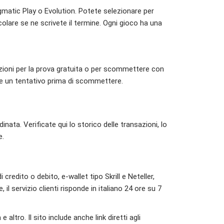
matic Play o Evolution. Potete selezionare per
icolare se ne scrivete il termine. Ogni gioco ha una
ioni per la prova gratuita o per scommettere con
are un tentativo prima di scommettere.
nata. Verificate qui lo storico delle transazioni, lo
e.
 credito o debito, e-wallet tipo Skrill e Neteller,
 servizio clienti risponde in italiano 24 ore su 7
ltro. Il sito include anche link diretti agli