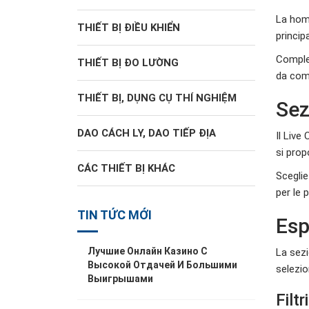
La home
THIẾT BỊ ĐIỀU KHIỂN
principa
Complet
THIẾT BỊ ĐO LƯỜNG
da comp
THIẾT BỊ, DỤNG CỤ THÍ NGHIỆM
Sez
DAO CÁCH LY, DAO TIẾP ĐỊA
Il Live
si prop
CÁC THIẾT BỊ KHÁC
Sceglie
per le 
TIN TỨC MỚI
Esp
Лучшие Онлайн Казино С
La sezi
Высокой Отдачей И Большими
selezio
Выигрышами
Filt