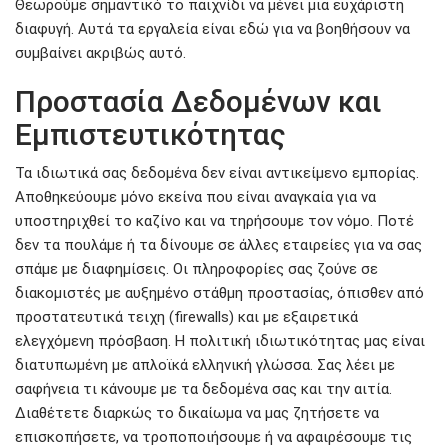
Θεωρούμε σημαντικό το παιχνίδι να μένει μια ευχάριστη
διαφυγή. Αυτά τα εργαλεία είναι εδώ για να βοηθήσουν να
συμβαίνει ακριβώς αυτό.
Προστασία Δεδομένων και
Εμπιστευτικότητας
Τα ιδιωτικά σας δεδομένα δεν είναι αντικείμενο εμπορίας.
Αποθηκεύουμε μόνο εκείνα που είναι αναγκαία για να
υποστηριχθεί το καζίνο και να τηρήσουμε τον νόμο. Ποτέ
δεν τα πουλάμε ή τα δίνουμε σε άλλες εταιρείες για να σας
σπάμε με διαφημίσεις. Οι πληροφορίες σας ζούνε σε
διακομιστές με αυξημένο στάθμη προστασίας, όπισθεν από
προστατευτικά τειχη (firewalls) και με εξαιρετικά
ελεγχόμενη πρόσβαση. Η πολιτική ιδιωτικότητας μας είναι
διατυπωμένη με απλοϊκά ελληνική γλώσσα. Σας λέει με
σαφήνεια τι κάνουμε με τα δεδομένα σας και την αιτία.
Διαθέτετε διαρκώς το δικαίωμα να μας ζητήσετε να
επισκοπήσετε, να τροποποιήσουμε ή να αφαιρέσουμε τις