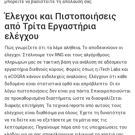
μπορείτε να βασιστείτε τη απόλαυσή σας.
Έλεγχοι και Πιστοποιήσεις
από Τρίτα Εργαστήρια
ελέγχου
Πώς γνωρίζετε ότι τα λέμε αλήθεια; Το αποδεικνύουν οι
έλεγχοι. Στέλνουμε τον RNG και τους αλγόριθμους
πληρωμών μας σε τακτική βάση για ανάλυση σε αδέσμευτα
εργαστήρια διεθνούς κύρους. Φορείς όπως η iTech Labs και
η eCOGRA κάνουν ενδελεχείς αναλύσεις. Ελέγχουν ότι κάθε
δεδομένο είναι στατιστικά ορθό και απρόβλεπτο. Οι εν
λόγω πιστοποιήσεις δεν είναι για πάντα. Επικαιροποιούνται
σε προκαθορισμένα διαστήματα, ώστε να διασφαλίζεται
διαρκής επιτήρηση. Τα τεχνικά reports από αυτούς τους
ελέγχους είναι διαθέσιμα για όλους. Έχετε τη δυνατότητα
να τα δείτε και να εξετάσετε με τα μάτια σας τις
λεπτομέρειες. Πηγαίνουμε πέρα από τις υποχρεώσεις του
κλάδου για να σας αποκαλύψουμε ειλικρινά τα χαρτιά μας.