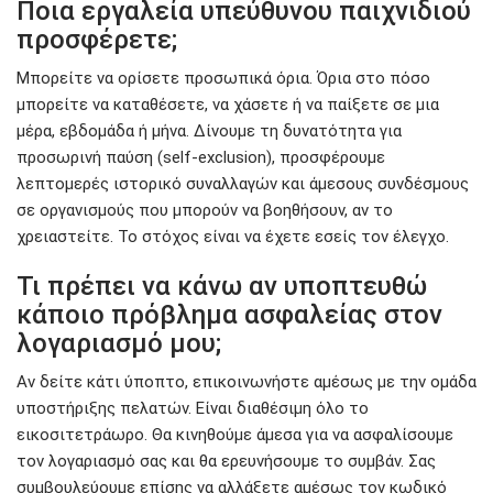
Ποια εργαλεία υπεύθυνου παιχνιδιού
προσφέρετε;
Μπορείτε να ορίσετε προσωπικά όρια. Όρια στο πόσο
μπορείτε να καταθέσετε, να χάσετε ή να παίξετε σε μια
μέρα, εβδομάδα ή μήνα. Δίνουμε τη δυνατότητα για
προσωρινή παύση (self-exclusion), προσφέρουμε
λεπτομερές ιστορικό συναλλαγών και άμεσους συνδέσμους
σε οργανισμούς που μπορούν να βοηθήσουν, αν το
χρειαστείτε. Το στόχος είναι να έχετε εσείς τον έλεγχο.
Τι πρέπει να κάνω αν υποπτευθώ
κάποιο πρόβλημα ασφαλείας στον
λογαριασμό μου;
Αν δείτε κάτι ύποπτο, επικοινωνήστε αμέσως με την ομάδα
υποστήριξης πελατών. Είναι διαθέσιμη όλο το
εικοσιτετράωρο. Θα κινηθούμε άμεσα για να ασφαλίσουμε
τον λογαριασμό σας και θα ερευνήσουμε το συμβάν. Σας
συμβουλεύουμε επίσης να αλλάξετε αμέσως τον κωδικό