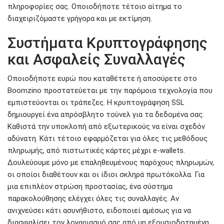
πληροφορίες σας. Οποιοδήποτε τέτοιο αίτημα το
διαχειριζόμαστε γρήγορα και με εκτίμηση.
Συστήματα Κρυπτογράφησης
και Ασφαλείς Συναλλαγές
Οποιοδήποτε ευρώ που καταθέτετε ή αποσύρετε στο
Boomzino προστατεύεται με την παρόμοια τεχνολογία που
εμπιστεύονται οι τράπεζες. Η κρυπτογράφηση SSL
δημιουργεί ένα απρόσβλητο τούνελ για τα δεδομένα σας.
Καθιστά την υποκλοπή από εξωτερικούς να είναι σχεδόν
αδύνατη. Κάτι τέτοιο εφαρμόζεται για όλες τις μεθόδους
πληρωμής, από πιστωτικές κάρτες μέχρι e-wallets.
Δουλεύουμε μόνο με επαληθευμένους παρόχους πληρωμών,
οι οποίοι διαθέτουν και οι ίδιοι σκληρά πρωτόκολλα. Για
μια επιπλέον στρώση προστασίας, ένα σύστημα
παρακολούθησης ελέγχει όλες τις συναλλαγές. Αν
ανιχνεύσει κάτι ασυνήθιστο, ειδοποιεί αμέσως για να
διασφαλίσει τον λογαριασμό σας από μη εξουσιοδοτημένη