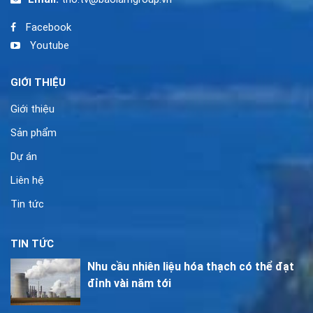
Facebook
Youtube
GIỚI THIỆU
Giới thiệu
Sản phẩm
Dự án
Liên hệ
Tin tức
TIN TỨC
Nhu cầu nhiên liệu hóa thạch có thể đạt
đỉnh vài năm tới