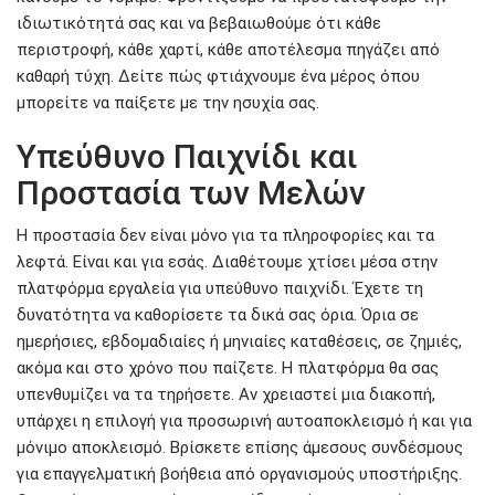
ιδιωτικότητά σας και να βεβαιωθούμε ότι κάθε
περιστροφή, κάθε χαρτί, κάθε αποτέλεσμα πηγάζει από
καθαρή τύχη. Δείτε πώς φτιάχνουμε ένα μέρος όπου
μπορείτε να παίξετε με την ησυχία σας.
Υπεύθυνο Παιχνίδι και
Προστασία των Μελών
Η προστασία δεν είναι μόνο για τα πληροφορίες και τα
λεφτά. Είναι και για εσάς. Διαθέτουμε χτίσει μέσα στην
πλατφόρμα εργαλεία για υπεύθυνο παιχνίδι. Έχετε τη
δυνατότητα να καθορίσετε τα δικά σας όρια. Όρια σε
ημερήσιες, εβδομαδιαίες ή μηνιαίες καταθέσεις, σε ζημιές,
ακόμα και στο χρόνο που παίζετε. Η πλατφόρμα θα σας
υπενθυμίζει να τα τηρήσετε. Αν χρειαστεί μια διακοπή,
υπάρχει η επιλογή για προσωρινή αυτοαποκλεισμό ή και για
μόνιμο αποκλεισμό. Βρίσκετε επίσης άμεσους συνδέσμους
για επαγγελματική βοήθεια από οργανισμούς υποστήριξης.