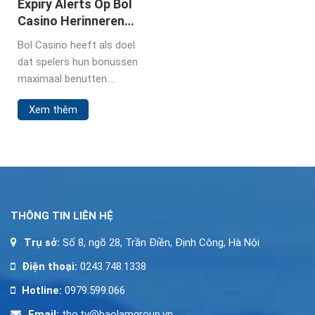
Expiry Alerts Op Bol
your choices feel
erweist sich für viele
Casino Herinneren
connected
deutsche Fans in dieser
Inwoners van
Bol Casino heeft als doel
Hinsicht bewährt. Der Slot
Nederland Aan
dat spelers hun bonussen
schließt die Lücke bis
Bonusdeadlines
maximaal benutten.
zum Beginn der zweiten
Daarom is er nu een
Hälfte, gestaltet aus
Xem thêm
systeem met expiry
angespannter
alerts. Deze herinneringen
garanderen dat je geen
waardevolle bonussen of
gratis spins meer mist.
Hier ontdek je hoe
THÔNG TIN LIÊN HỆ
Trụ sở:
Số 8, ngõ 28, Trần Điền, Định Công, Hà Nội
Điện thoại:
0243.748.1338
Hotline:
0979.599.066
Email:
tho.tv@baolamgroup.vn