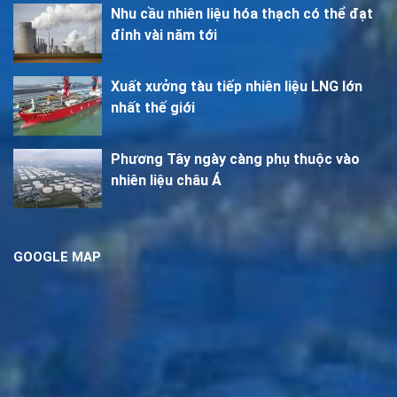
Nhu cầu nhiên liệu hóa thạch có thể đạt
đỉnh vài năm tới
Xuất xưởng tàu tiếp nhiên liệu LNG lớn
nhất thế giới
Phương Tây ngày càng phụ thuộc vào
nhiên liệu châu Á
GOOGLE MAP