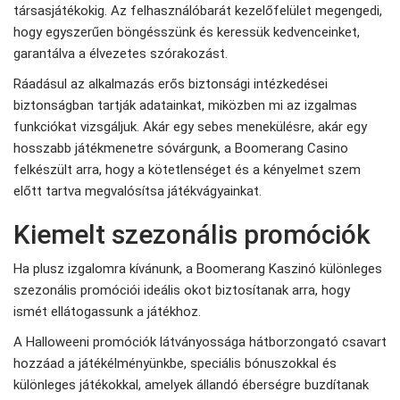
társasjátékokig. Az felhasználóbarát kezelőfelület megengedi,
hogy egyszerűen böngésszünk és keressük kedvenceinket,
garantálva a élvezetes szórakozást.
Ráadásul az alkalmazás erős biztonsági intézkedései
biztonságban tartják adatainkat, miközben mi az izgalmas
funkciókat vizsgáljuk. Akár egy sebes menekülésre, akár egy
hosszabb játékmenetre sóvárgunk, a Boomerang Casino
felkészült arra, hogy a kötetlenséget és a kényelmet szem
előtt tartva megvalósítsa játékvágyainkat.
Kiemelt szezonális promóciók
Ha plusz izgalomra kívánunk, a Boomerang Kaszinó különleges
szezonális promóciói ideális okot biztosítanak arra, hogy
ismét ellátogassunk a játékhoz.
A Halloweeni promóciók látványossága hátborzongató csavart
hozzáad a játékélményünkbe, speciális bónuszokkal és
különleges játékokkal, amelyek állandó éberségre buzdítanak