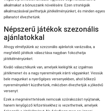
alkalmakat a bónuszaink növelésére. Ezen stratégiák
alkalmazásával javíthatjuk játékélményünket, és minden egyes
pillanatot élvezhetünk.
Népszerű játékok szezonális
ajánlatokkal
Ahogy elmélyülünk az szezonális ajánlatok varázsába, a
megfelelő játékok választása nagyban fokozhatja
játékélményünket.
Kiváló választékunk van, amelyek kielégítik az izgalmas
játékmenet és a nagy nyeremények iránti vágyainkat. Vessük
bele magunkat a nyerőgépes versenyekben, ahol bőkezű
nyereményekért küzdhetünk, miközben élvezhetjük a jókedvű
versenyt.
Ezek a megmérettetések nemcsak szórakozást nyújtanak,
hanem lenyűgöző kifizetésekhez is vezethetnek, amelyek