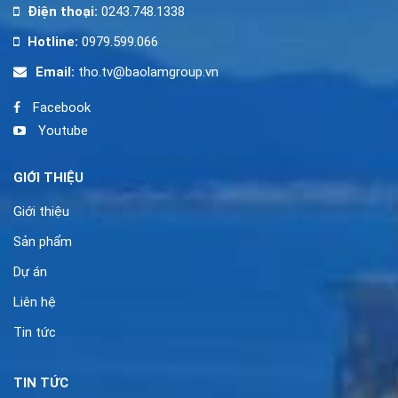
Điện thoại:
0243.748.1338
Hotline:
0979.599.066
Email:
tho.tv@baolamgroup.vn
Facebook
Youtube
GIỚI THIỆU
Giới thiệu
Sản phẩm
Dự án
Liên hệ
Tin tức
TIN TỨC