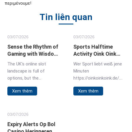
περιμένουμε!
Tin liên quan
03/
07
/2026
03/
07
/2026
Sense the Rhythm of
Sports Halftime
Gaming with Wisdom
Activity Oink Oink
of Athena Slot in UK
Oink Slot During
The UK's online slot
Wer Sport liebt weiß jene
Breaks in Germany
landscape is full of
Minuten
options, but the
https://oinkoinkoink.de/.
Wisdomofathenaslot
Eine Halbzeitpause zählt
Xem thêm
Xem thêm
creates its own space.
herunter, und man ist auf
This isn't a game about
der Suche nach einer
mindless spinning. It pulls
Unterhaltung, die die
you into a world of
Spannung aufrechterhält.
03/
07
/2026
ancient strategy, where
Dieser Oink Oink Oink Slot
Expiry Alerts Op Bol
your choices feel
erweist sich für viele
Casino Herinneren