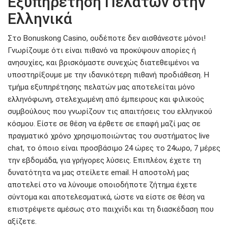
Εξυπηρέτηση Πελατών στην
Ελληνικά
Στο Bonuskong Casino, ουδέποτε δεν αισθάνεστε μόνοι!
Γνωρίζουμε ότι είναι πιθανό να προκύψουν απορίες ή
ανησυχίες, και βρισκόμαστε συνεχώς διατεθειμένοι να
υποστηρίξουμε με την ιδανικότερη πιθανή προδιάθεση. Η
τμήμα εξυπηρέτησης πελατών μας αποτελείται μόνο
ελληνόφωνη, στελεχωμένη από έμπειρους και φιλικούς
συμβούλους που γνωρίζουν τις απαιτήσεις του ελληνικού
κόσμου. Είστε σε θέση να έρθετε σε επαφή μαζί μας σε
πραγματικό χρόνο χρησιμοποιώντας του συστήματος live
chat, το όποιο είναι προσβάσιμο 24 ώρες το 24ωρο, 7 μέρες
την εβδομάδα, για γρήγορες λύσεις. Επιπλέον, έχετε τη
δυνατότητα να μας στείλετε email. Η αποστολή μας
αποτελεί στο να λύνουμε οποιοδήποτε ζήτημα έχετε
σύντομα και αποτελεσματικά, ώστε να είστε σε θέση να
επιστρέψετε αμέσως στο παιχνίδι και τη διασκέδαση που
αξίζετε.