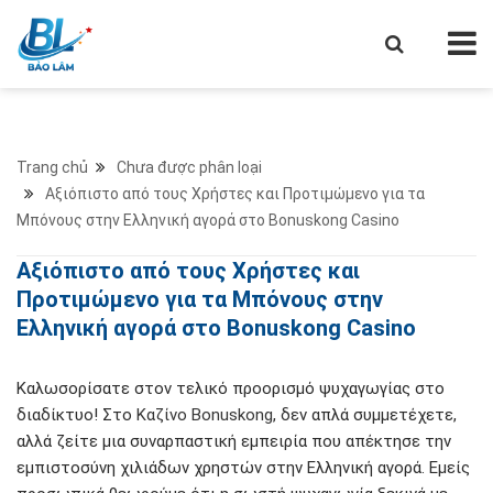
Trang chủ
Chưa được phân loại
Αξιόπιστο από τους Χρήστες και Προτιμώμενο για τα
Μπόνους στην Ελληνική αγορά στο Bonuskong Casino
Αξιόπιστο από τους Χρήστες και
Προτιμώμενο για τα Μπόνους στην
Ελληνική αγορά στο Bonuskong Casino
Καλωσορίσατε στον τελικό προορισμό ψυχαγωγίας στο
διαδίκτυο! Στο
Καζίνο Bonuskong
, δεν απλά συμμετέχετε,
αλλά ζείτε μια συναρπαστική εμπειρία που απέκτησε την
εμπιστοσύνη χιλιάδων χρηστών στην Ελληνική αγορά. Εμείς