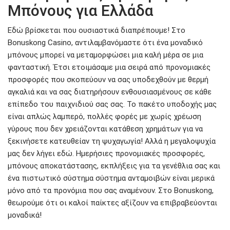
Μπόνους για Ελλάδα
Εδώ βρίσκεται που ουσιαστικά διαπρέπουμε! Στο
Bonuskong Casino, αντιλαμβανόμαστε ότι ένα μοναδικό
μπόνους μπορεί να μεταμορφώσει μια καλή μέρα σε μια
φανταστική. Έτσι ετοιμάσαμε μια σειρά από προνομιακές
προσφορές που σκοπεύουν να σας υποδεχθούν με θερμή
αγκαλιά και να σας διατηρήσουν ενθουσιασμένους σε κάθε
επίπεδο του παιχνιδιού σας σας. Το πακέτο υποδοχής μας
είναι απλώς λαμπερό, πολλές φορές με χωρίς χρέωση
γύρους που δεν χρειάζονται κατάθεση χρημάτων για να
ξεκινήσετε κατευθείαν τη ψυχαγωγία! Αλλά η μεγαλοψυχία
μας δεν λήγει εδώ. Ημερήσιες προνομιακές προσφορές,
μπόνους αποκατάστασης, εκπλήξεις για τα γενέθλια σας και
ένα πιστωτικό σύστημα σύστημα ανταμοιβών είναι μερικά
μόνο από τα προνόμια που σας αναμένουν. Στο Bonuskong,
θεωρούμε ότι οι καλοί παίκτες αξίζουν να επιβραβεύονται
μοναδικά!