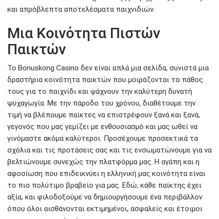
και απρόβλεπτα αποτελέσματα παιχνιδιών.
Μια Κοινότητα Πιστών
Παικτών
Το Bonuskong Casino δεν είναι απλά μια σελίδα, συνιστά μια
δραστήρια κοινότητα παικτών που μοιράζονται το πάθος
τους για το παιχνίδι και ψάχνουν την καλύτερη δυνατή
ψυχαγωγία. Με την πάροδο του χρόνου, διαθέτουμε την
τιμή να βλέπουμε παίκτες να επιστρέφουν ξανά και ξανά,
γεγονός που μας γεμίζει με ενθουσιασμό και μας ωθεί να
γινόμαστε ακόμα καλύτεροι. Προσέχουμε προσεκτικά τα
σχόλια και τις προτάσεις σας και τις ενσωματώνουμε για να
βελτιώνουμε συνεχώς την πλατφόρμα μας. Η αγάπη και η
αφοσίωση που επιδεικνύει η ελληνική μας κοινότητα είναι
το πιο πολύτιμο βραβείο για μας. Εδώ, κάθε παίκτης έχει
αξία, και φιλοδοξούμε να δημιουργήσουμε ένα περιβάλλον
όπου όλοι αισθάνονται εκτιμημένοι, ασφαλείς και έτοιμοι