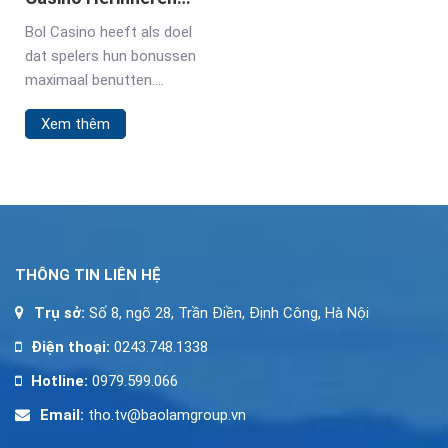
connected
deutsche Fans in dieser
Inwoners van
Bol Casino heeft als doel
Hinsicht bewährt. Der Slot
Nederland Aan
dat spelers hun bonussen
schließt die Lücke bis
Bonusdeadlines
maximaal benutten.
zum Beginn der zweiten
Daarom is er nu een
Hälfte, gestaltet aus
Xem thêm
systeem met expiry
angespannter
alerts. Deze herinneringen
garanderen dat je geen
waardevolle bonussen of
gratis spins meer mist.
Hier ontdek je hoe
THÔNG TIN LIÊN HỆ
Trụ sở:
Số 8, ngõ 28, Trần Điền, Định Công, Hà Nội
Điện thoại:
0243.748.1338
Hotline:
0979.599.066
Email:
tho.tv@baolamgroup.vn