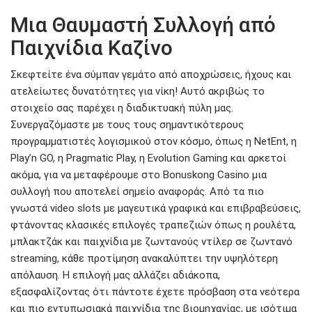
Μια Θαυμαστή Συλλογή από
Παιχνίδια Καζίνο
Σκεφτείτε ένα σύμπαν γεμάτο από αποχρώσεις, ήχους και
ατελείωτες δυνατότητες για νίκη! Αυτό ακριβώς το
στοιχείο σας παρέχει η διαδικτυακή πύλη μας.
Συνεργαζόμαστε με τους τους σημαντικότερους
προγραμματιστές λογισμικού στον κόσμο, όπως η NetEnt, η
Play’n GO, η Pragmatic Play, η Evolution Gaming και αρκετοί
ακόμα, για να μεταφέρουμε στο Bonuskong Casino μια
συλλογή που αποτελεί σημείο αναφοράς. Από τα πιο
γνωστά video slots με μαγευτικά γραφικά και επιβραβεύσεις,
φτάνοντας κλασικές επιλογές τραπεζιών όπως η ρουλέτα,
μπλακτζάκ και παιχνίδια με ζωντανούς ντίλερ σε ζωντανό
streaming, κάθε προτίμηση ανακαλύπτει την υψηλότερη
απόλαυση. Η επιλογή μας αλλάζει αδιάκοπα,
εξασφαλίζοντας ότι πάντοτε έχετε πρόσβαση στα νεότερα
και πιο εντυπωσιακά παιχνίδια της βιομηχανίας, με ισότιμα