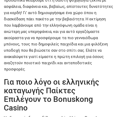
προσωπικά θεωρούμε ότι η σωστή ψυχαγωγία ξεκινά με
ασφάλεια, διαφάνεια και, βεβαίως, απίστευτες δυνατότητες
για κερδή! Γι’ αυτό δημιουργήσαμε ένα χώρο όπου η
διασκέδαση πάει πακέτο με την βεβαιότητα. Η εκτίμηση
που λαμβάνουμε από την ελληνόφωνη ομάδα είναι η
ανώτερη μας υπερηφάνεια, και για αυτό εργαζόμαστε
ακούραστα για να προσφέρουμε τα πιο γενναιόδωρα
μπόνους, τους πιο δημοφιλείς παιχνίδια και μια φιλόξενη
υποδοχή που θα βιώσετε σαν στο σπίτι σας. Ελάτε να
ανακαλύψετε γιατί είμαστε η πρώτη επιλογή για όσους
αναζητούν ποιοτικό παιχνίδι και ανταποδοτικές
προσφορές.
Για ποιο λόγο οι ελληνικής
καταγωγής Παίκτες
Επιλέγουν το Bonuskong
Casino