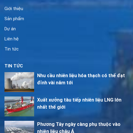
Giới thiệu
Sản phẩm
Dự án
Liên hệ
Tin tức
TIN TỨC
Nhu cầu nhiên liệu hóa thạch có thể đạt
đỉnh vài năm tới
Xuất xưởng tàu tiếp nhiên liệu LNG lớn
nhất thế giới
Phương Tây ngày càng phụ thuộc vào
nhiên liệu châu Á