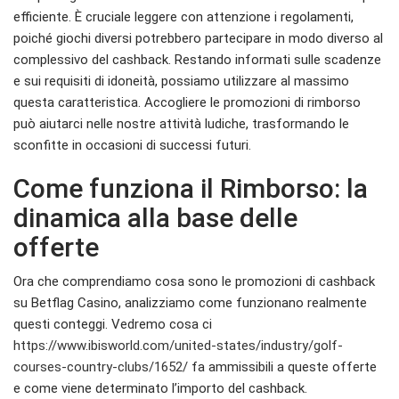
efficiente. È cruciale leggere con attenzione i regolamenti,
poiché giochi diversi potrebbero partecipare in modo diverso al
complessivo del cashback. Restando informati sulle scadenze
e sui requisiti di idoneità, possiamo utilizzare al massimo
questa caratteristica. Accogliere le promozioni di rimborso
può aiutarci nelle nostre attività ludiche, trasformando le
sconfitte in occasioni di successi futuri.
Come funziona il Rimborso: la
dinamica alla base delle
offerte
Ora che comprendiamo cosa sono le promozioni di cashback
su Betflag Casino, analizziamo come funzionano realmente
questi conteggi. Vedremo cosa ci
https://www.ibisworld.com/united-states/industry/golf-
courses-country-clubs/1652/
fa ammissibili a queste offerte
e come viene determinato l’importo del cashback.