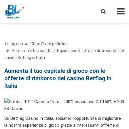
Trang chủ
Chưa được phân loại
Aumenta il tuo capitale di gioco con le offerte di rimborso del
casino Betflag in Italia
Aumenta il tuo capitale di gioco con le
offerte di rimborso del casino Betflag in
Italia
Su
Betflag Casino
in Italia, abbiamo l’opportunità di migliorare
la nostra esperienza di gioco grazie a interessanti offerte di