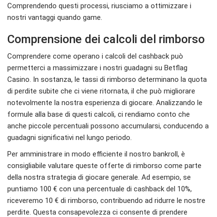
Comprendendo questi processi, riusciamo a ottimizzare i
nostri vantaggi quando game.
Comprensione dei calcoli del rimborso
Comprendere come operano i calcoli del cashback può
permetterci a massimizzare i nostri guadagni su Betflag
Casino. In sostanza, le tassi di rimborso determinano la quota
di perdite subite che ci viene ritornata, il che può migliorare
notevolmente la nostra esperienza di giocare. Analizzando le
formule alla base di questi calcoli, ci rendiamo conto che
anche piccole percentuali possono accumularsi, conducendo a
guadagni significativi nel lungo periodo.
Per amministrare in modo efficiente il nostro bankroll, è
consigliabile valutare queste offerte di rimborso come parte
della nostra strategia di giocare generale. Ad esempio, se
puntiamo 100 € con una percentuale di cashback del 10%,
riceveremo 10 € di rimborso, contribuendo ad ridurre le nostre
perdite. Questa consapevolezza ci consente di prendere