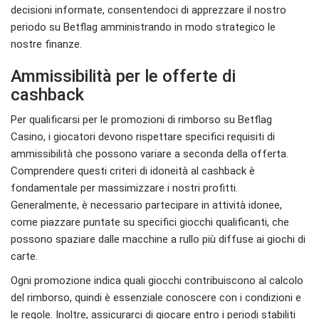
decisioni informate, consentendoci di apprezzare il nostro
periodo su Betflag amministrando in modo strategico le
nostre finanze.
Ammissibilità per le offerte di
cashback
Per qualificarsi per le promozioni di rimborso su Betflag
Casino, i giocatori devono rispettare specifici requisiti di
ammissibilità che possono variare a seconda della offerta.
Comprendere questi criteri di idoneità al cashback è
fondamentale per massimizzare i nostri profitti.
Generalmente, è necessario partecipare in attività idonee,
come piazzare puntate su specifici giocchi qualificanti, che
possono spaziare dalle macchine a rullo più diffuse ai giochi di
carte.
Ogni promozione indica quali giocchi contribuiscono al calcolo
del rimborso, quindi è essenziale conoscere con i condizioni e
le regole. Inoltre, assicurarci di giocare entro i periodi stabiliti