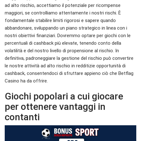
ad alto rischio, accettiamo il potenziale per ricompense
maggiori, se controlliamo attentamente i nostri rischi. È
fondamentale stabilire limiti rigorosi e sapere quando
abbandonare, sviluppando un piano strategico in linea con i
nostri obiettivi finanziari. Dovremmo optare per giochi con le
percentuali di cashback più elevate, tenendo conto della
volatilità e del nostro livello di propensione al rischio. In
definitiva, padroneggiare la gestione del rischio può convertire
le nostre attività ad alto rischio in redditizie opportunità di
cashback, consentendoci di sfruttare appieno ciò che Betflag
Casino ha da offrire.
Giochi popolari a cui giocare
per ottenere vantaggi in
contanti