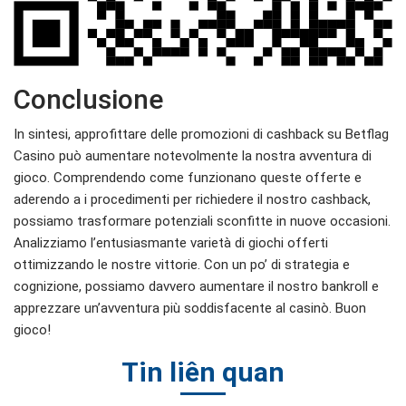
Conclusione
In sintesi, approfittare delle promozioni di cashback su Betflag
Casino può aumentare notevolmente la nostra avventura di
gioco. Comprendendo come funzionano queste offerte e
aderendo a i procedimenti per richiedere il nostro cashback,
possiamo trasformare potenziali sconfitte in nuove occasioni.
Analizziamo l’entusiasmante varietà di giochi offerti
ottimizzando le nostre vittorie. Con un po’ di strategia e
cognizione, possiamo davvero aumentare il nostro bankroll e
apprezzare un’avventura più soddisfacente al casinò. Buon
gioco!
Tin liên quan